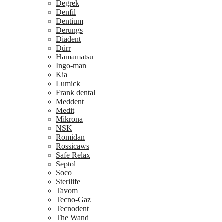
Degrek
Denfil
Dentium
Derungs
Diadent
Dürr
Hamamatsu
Ingo-man
Kia
Lumick
Frank dental
Meddent
Medit
Mikrona
NSK
Romidan
Rossicaws
Safe Relax
Septol
Soco
Sterilife
Tavom
Tecno-Gaz
Tecnodent
The Wand