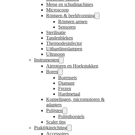
Meng en schudmachines
Microscoop
Röntgen & beeldvorming
Röntgen armen
Sensoren
Sterilisatie
Tandenbleken
Thermodesinfector
Uithardingslampen
Ultrasoon
Instrumenten
Airrotoren en Hoekstukken
Boren
Borensets
Diamant
Frezen
Hardmetaal
Koppelingen, micromotoren &
adapters
Polijsten
Polijstborstels
Scaler tips
Praktijkinrichting
Accessoires