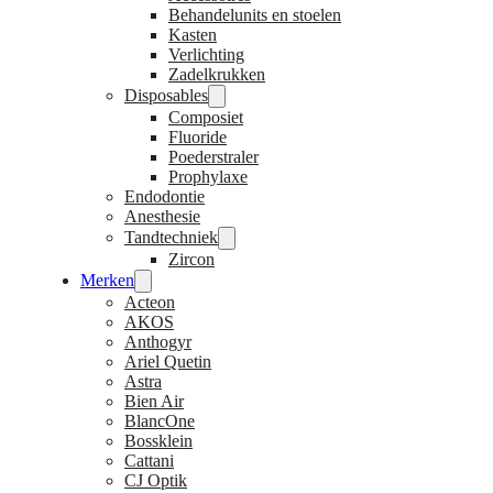
Behandelunits en stoelen
Kasten
Verlichting
Zadelkrukken
Disposables
Composiet
Fluoride
Poederstraler
Prophylaxe
Endodontie
Anesthesie
Tandtechniek
Zircon
Merken
Acteon
AKOS
Anthogyr
Ariel Quetin
Astra
Bien Air
BlancOne
Bossklein
Cattani
CJ Optik