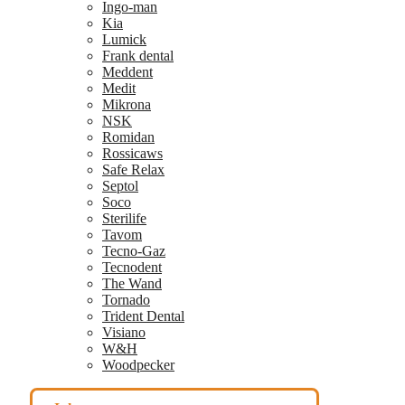
Ingo-man
Kia
Lumick
Frank dental
Meddent
Medit
Mikrona
NSK
Romidan
Rossicaws
Safe Relax
Septol
Soco
Sterilife
Tavom
Tecno-Gaz
Tecnodent
The Wand
Tornado
Trident Dental
Visiano
W&H
Woodpecker