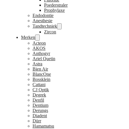
Poederstraler
Prophylaxe
Endodontie
Anesthesie
Tandtechniek
Zircon
Merken
Acteon
AKOS
Anthogyr
Ariel Quetin
Astra
Bien Air
BlancOne
Bossklein
Cattani
CJ Optik
Degrek
Denfil
Dentium
Derungs
Diadent
Dürr
Hamamatsu