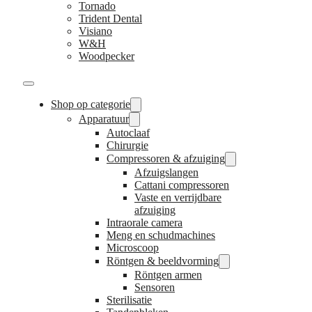
Tornado
Trident Dental
Visiano
W&H
Woodpecker
Shop op categorie
Apparatuur
Autoclaaf
Chirurgie
Compressoren & afzuiging
Afzuigslangen
Cattani compressoren
Vaste en verrijdbare
afzuiging
Intraorale camera
Meng en schudmachines
Microscoop
Röntgen & beeldvorming
Röntgen armen
Sensoren
Sterilisatie