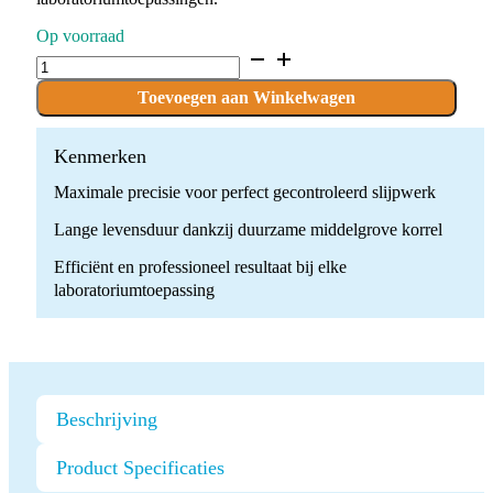
Op voorraad
D.805.016.HP
x
10
Toevoegen aan Winkelwagen
boren
quantity
Kenmerken
Maximale precisie voor perfect gecontroleerd slijpwerk
Lange levensduur dankzij duurzame middelgrove korrel
Efficiënt en professioneel resultaat bij elke
laboratoriumtoepassing
Beschrijving
Product Specificaties