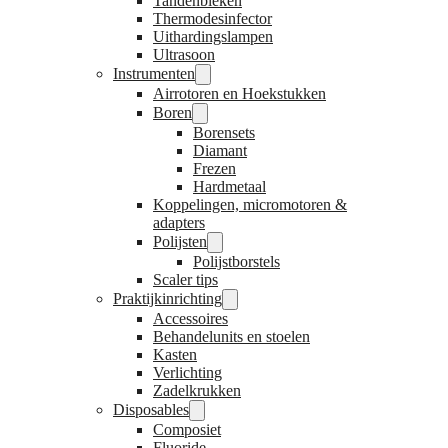
Tandenbleken
Thermodesinfector
Uithardingslampen
Ultrasoon
Instrumenten
Airrotoren en Hoekstukken
Boren
Borensets
Diamant
Frezen
Hardmetaal
Koppelingen, micromotoren &
adapters
Polijsten
Polijstborstels
Scaler tips
Praktijkinrichting
Accessoires
Behandelunits en stoelen
Kasten
Verlichting
Zadelkrukken
Disposables
Composiet
Fluoride