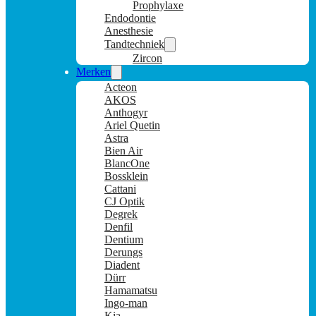
Prophylaxe
Endodontie
Anesthesie
Tandtechniek
Zircon
Merken
Acteon
AKOS
Anthogyr
Ariel Quetin
Astra
Bien Air
BlancOne
Bossklein
Cattani
CJ Optik
Degrek
Denfil
Dentium
Derungs
Diadent
Dürr
Hamamatsu
Ingo-man
Kia