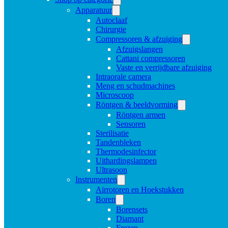
Apparatuur
Autoclaaf
Chirurgie
Compressoren & afzuiging
Afzuigslangen
Cattani compressoren
Vaste en verrijdbare afzuiging
Intraorale camera
Meng en schudmachines
Microscoop
Röntgen & beeldvorming
Röntgen armen
Sensoren
Sterilisatie
Tandenbleken
Thermodesinfector
Uithardingslampen
Ultrasoon
Instrumenten
Airrotoren en Hoekstukken
Boren
Borensets
Diamant
Frezen