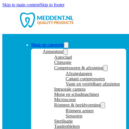
Skip to main content
Skip to footer
Shop op categorie
Apparatuur
Autoclaaf
Chirurgie
Compressoren & afzuiging
Afzuigslangen
Cattani compressoren
Vaste en verrijdbare afzuiging
Intraorale camera
Meng en schudmachines
Microscoop
Röntgen & beeldvorming
Röntgen armen
Sensoren
Sterilisatie
Tandenbleken