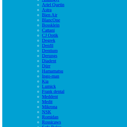
Ariel Quetin
Astra
Bien Air
BlancOne
Bossklein
Cattani
CJ Optik
Degrek
Denfil
Dentium
Derungs
Diadent
Dürr
Hamamatsu
Ingo-man
Kia
Lumick
Frank dental
Meddent
Medit
Mikrona
NSK
Romidan
Rossicaws