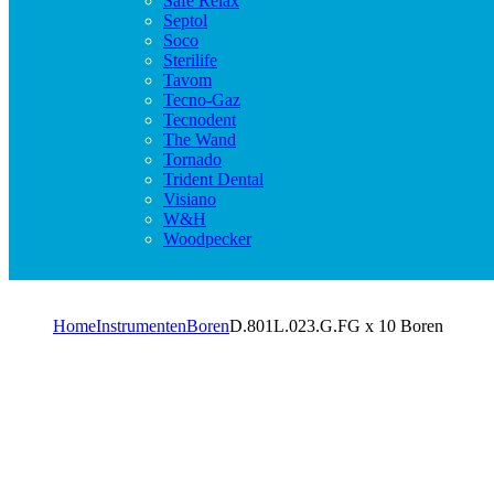
Safe Relax
Septol
Soco
Sterilife
Tavom
Tecno-Gaz
Tecnodent
The Wand
Tornado
Trident Dental
Visiano
W&H
Woodpecker
Home
Instrumenten
Boren
D.801L.023.G.FG x 10 Boren