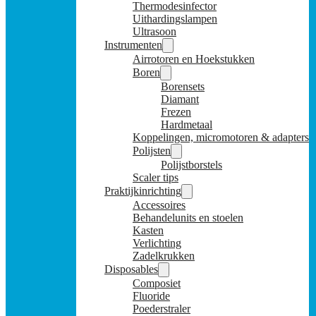
Thermodesinfector
Uithardingslampen
Ultrasoon
Instrumenten
Airrotoren en Hoekstukken
Boren
Borensets
Diamant
Frezen
Hardmetaal
Koppelingen, micromotoren & adapters
Polijsten
Polijstborstels
Scaler tips
Praktijkinrichting
Accessoires
Behandelunits en stoelen
Kasten
Verlichting
Zadelkrukken
Disposables
Composiet
Fluoride
Poederstraler