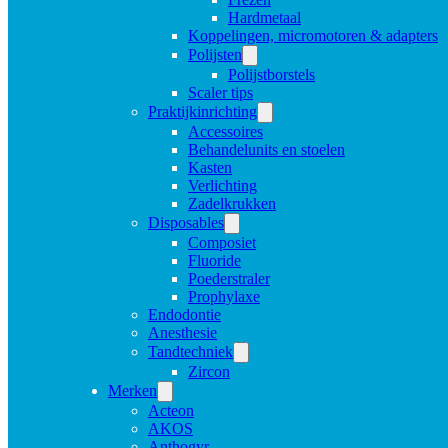
Hardmetaal
Koppelingen, micromotoren & adapters
Polijsten
Polijstborstels
Scaler tips
Praktijkinrichting
Accessoires
Behandelunits en stoelen
Kasten
Verlichting
Zadelkrukken
Disposables
Composiet
Fluoride
Poederstraler
Prophylaxe
Endodontie
Anesthesie
Tandtechniek
Zircon
Merken
Acteon
AKOS
Anthogyr