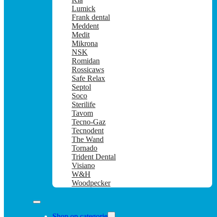
Lumick
Frank dental
Meddent
Medit
Mikrona
NSK
Romidan
Rossicaws
Safe Relax
Septol
Soco
Sterilife
Tavom
Tecno-Gaz
Tecnodent
The Wand
Tornado
Trident Dental
Visiano
W&H
Woodpecker
Shop op categorie