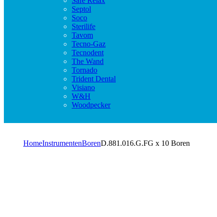
Safe Relax
Septol
Soco
Sterilife
Tavom
Tecno-Gaz
Tecnodent
The Wand
Tornado
Trident Dental
Visiano
W&H
Woodpecker
Home
Instrumenten
Boren
D.881.016.G.FG x 10 Boren