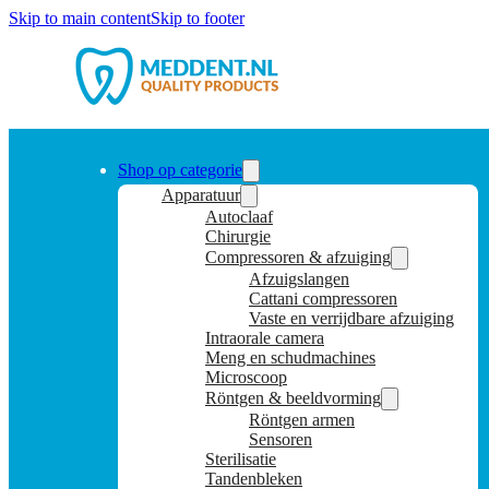
Skip to main content
Skip to footer
Shop op categorie
Apparatuur
Autoclaaf
Chirurgie
Compressoren & afzuiging
Afzuigslangen
Cattani compressoren
Vaste en verrijdbare afzuiging
Intraorale camera
Meng en schudmachines
Microscoop
Röntgen & beeldvorming
Röntgen armen
Sensoren
Sterilisatie
Tandenbleken