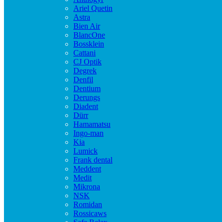
Ariel Quetin
Astra
Bien Air
BlancOne
Bossklein
Cattani
CJ Optik
Degrek
Denfil
Dentium
Derungs
Diadent
Dürr
Hamamatsu
Ingo-man
Kia
Lumick
Frank dental
Meddent
Medit
Mikrona
NSK
Romidan
Rossicaws