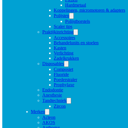
Hardmetaal
Koppelingen, micromotoren & adapters
Polijsten
Polijstborstels
Scaler tips
Praktijkinrichting
Accessoires
Behandelunits en stoelen
Kasten
Verlichting
Zadelkrukken
Disposables
Composiet
Fluoride
Poederstraler
Prophylaxe
Endodontie
Anesthesie
Tandtechniek
Zircon
Merken
Acteon
AKOS
Anthogyr