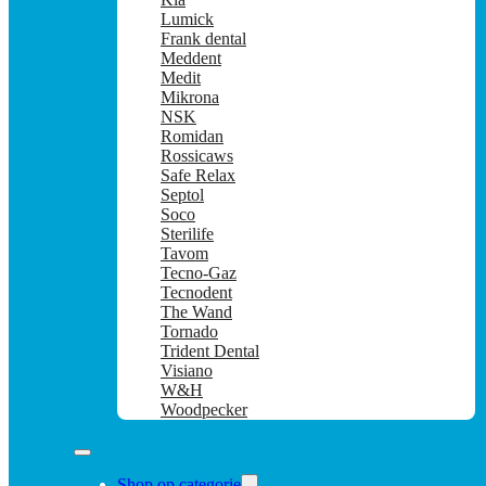
Lumick
Frank dental
Meddent
Medit
Mikrona
NSK
Romidan
Rossicaws
Safe Relax
Septol
Soco
Sterilife
Tavom
Tecno-Gaz
Tecnodent
The Wand
Tornado
Trident Dental
Visiano
W&H
Woodpecker
Shop op categorie