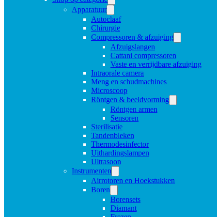
Apparatuur
Autoclaaf
Chirurgie
Compressoren & afzuiging
Afzuigslangen
Cattani compressoren
Vaste en verrijdbare afzuiging
Intraorale camera
Meng en schudmachines
Microscoop
Röntgen & beeldvorming
Röntgen armen
Sensoren
Sterilisatie
Tandenbleken
Thermodesinfector
Uithardingslampen
Ultrasoon
Instrumenten
Airrotoren en Hoekstukken
Boren
Borensets
Diamant
Frezen