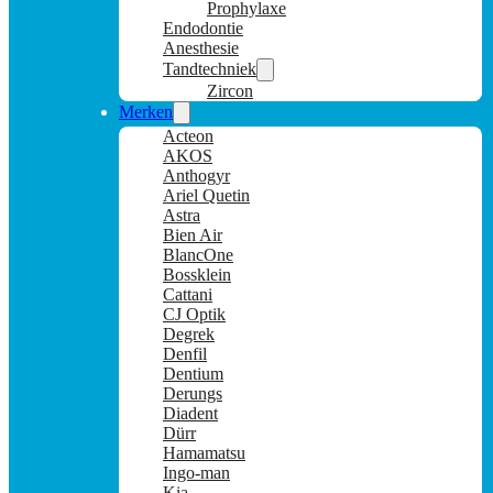
Prophylaxe
Endodontie
Anesthesie
Tandtechniek
Zircon
Merken
Acteon
AKOS
Anthogyr
Ariel Quetin
Astra
Bien Air
BlancOne
Bossklein
Cattani
CJ Optik
Degrek
Denfil
Dentium
Derungs
Diadent
Dürr
Hamamatsu
Ingo-man
Kia