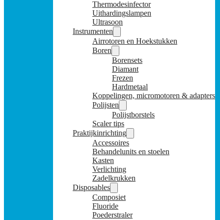
Thermodesinfector
Uithardingslampen
Ultrasoon
Instrumenten
Airrotoren en Hoekstukken
Boren
Borensets
Diamant
Frezen
Hardmetaal
Koppelingen, micromotoren & adapters
Polijsten
Polijstborstels
Scaler tips
Praktijkinrichting
Accessoires
Behandelunits en stoelen
Kasten
Verlichting
Zadelkrukken
Disposables
Composiet
Fluoride
Poederstraler