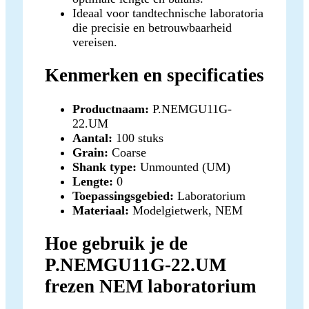
Ideaal voor tandtechnische laboratoria
die precisie en betrouwbaarheid
vereisen.
Kenmerken en specificaties
Productnaam:
P.NEMGU11G-
22.UM
Aantal:
100 stuks
Grain:
Coarse
Shank type:
Unmounted (UM)
Lengte:
0
Toepassingsgebied:
Laboratorium
Materiaal:
Modelgietwerk, NEM
Hoe gebruik je de
P.NEMGU11G-22.UM
frezen NEM laboratorium