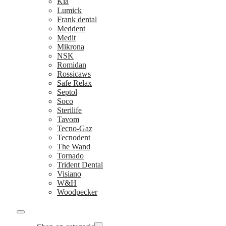
Kia
Lumick
Frank dental
Meddent
Medit
Mikrona
NSK
Romidan
Rossicaws
Safe Relax
Septol
Soco
Sterilife
Tavom
Tecno-Gaz
Tecnodent
The Wand
Tornado
Trident Dental
Visiano
W&H
Woodpecker