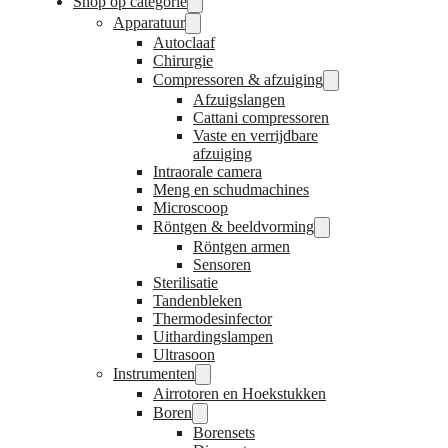
Shop op categorie
Apparatuur
Autoclaaf
Chirurgie
Compressoren & afzuiging
Afzuigslangen
Cattani compressoren
Vaste en verrijdbare
afzuiging
Intraorale camera
Meng en schudmachines
Microscoop
Röntgen & beeldvorming
Röntgen armen
Sensoren
Sterilisatie
Tandenbleken
Thermodesinfector
Uithardingslampen
Ultrasoon
Instrumenten
Airrotoren en Hoekstukken
Boren
Borensets