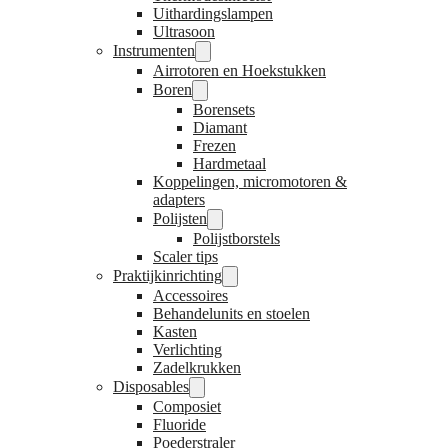
Uithardingslampen
Ultrasoon
Instrumenten
Airrotoren en Hoekstukken
Boren
Borensets
Diamant
Frezen
Hardmetaal
Koppelingen, micromotoren &
adapters
Polijsten
Polijstborstels
Scaler tips
Praktijkinrichting
Accessoires
Behandelunits en stoelen
Kasten
Verlichting
Zadelkrukken
Disposables
Composiet
Fluoride
Poederstraler