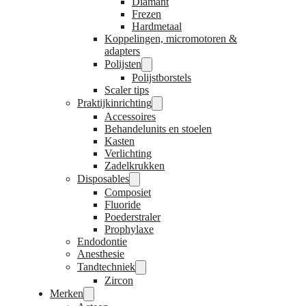
Diamant
Frezen
Hardmetaal
Koppelingen, micromotoren &
adapters
Polijsten
Polijstborstels
Scaler tips
Praktijkinrichting
Accessoires
Behandelunits en stoelen
Kasten
Verlichting
Zadelkrukken
Disposables
Composiet
Fluoride
Poederstraler
Prophylaxe
Endodontie
Anesthesie
Tandtechniek
Zircon
Merken