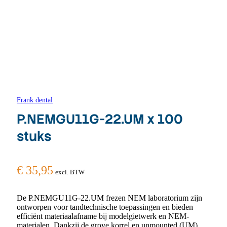
Frank dental
P.NEMGU11G-22.UM x 100
stuks
€
35,95
excl. BTW
De P.NEMGU11G-22.UM frezen NEM laboratorium zijn
ontworpen voor tandtechnische toepassingen en bieden
efficiënt materiaalafname bij modelgietwerk en NEM-
materialen. Dankzij de grove korrel en unmounted (UM)