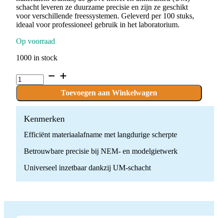
schacht leveren ze duurzame precisie en zijn ze geschikt
voor verschillende freessystemen. Geleverd per 100 stuks,
ideaal voor professioneel gebruik in het laboratorium.
Op voorraad
1000 in stock
P.NEMGU11G-
22.UM
x
Toevoegen aan Winkelwagen
100
stuks
quantity
Kenmerken
Efficiënt materiaalafname met langdurige scherpte
Betrouwbare precisie bij NEM- en modelgietwerk
Universeel inzetbaar dankzij UM-schacht