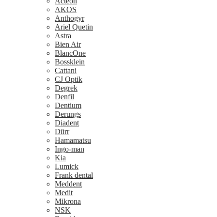
Acteon
AKOS
Anthogyr
Ariel Quetin
Astra
Bien Air
BlancOne
Bossklein
Cattani
CJ Optik
Degrek
Denfil
Dentium
Derungs
Diadent
Dürr
Hamamatsu
Ingo-man
Kia
Lumick
Frank dental
Meddent
Medit
Mikrona
NSK