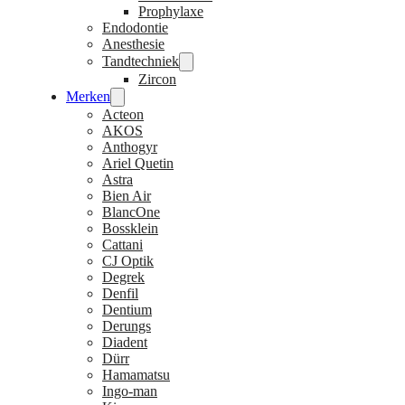
Prophylaxe
Endodontie
Anesthesie
Tandtechniek
Zircon
Merken
Acteon
AKOS
Anthogyr
Ariel Quetin
Astra
Bien Air
BlancOne
Bossklein
Cattani
CJ Optik
Degrek
Denfil
Dentium
Derungs
Diadent
Dürr
Hamamatsu
Ingo-man