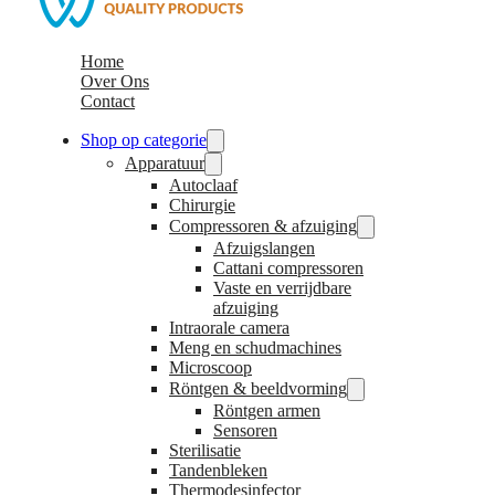
Home
Over Ons
Contact
Shop op categorie
Apparatuur
Autoclaaf
Chirurgie
Compressoren & afzuiging
Afzuigslangen
Cattani compressoren
Vaste en verrijdbare
afzuiging
Intraorale camera
Meng en schudmachines
Microscoop
Röntgen & beeldvorming
Röntgen armen
Sensoren
Sterilisatie
Tandenbleken
Thermodesinfector