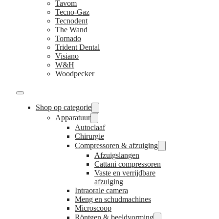
Tavom
Tecno-Gaz
Tecnodent
The Wand
Tornado
Trident Dental
Visiano
W&H
Woodpecker
Shop op categorie
Apparatuur
Autoclaaf
Chirurgie
Compressoren & afzuiging
Afzuigslangen
Cattani compressoren
Vaste en verrijdbare
afzuiging
Intraorale camera
Meng en schudmachines
Microscoop
Röntgen & beeldvorming