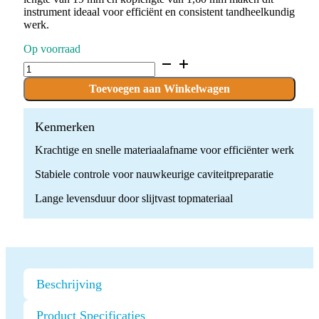
instrument ideaal voor efficiënt en consistent tandheelkundig
werk.
Op voorraad
D.801.016.SG.FG
x
10
Toevoegen aan Winkelwagen
Boren
quantity
Kenmerken
Krachtige en snelle materiaalafname voor efficiënter werk
Stabiele controle voor nauwkeurige caviteitpreparatie
Lange levensduur door slijtvast topmateriaal
Beschrijving
Product Specificaties