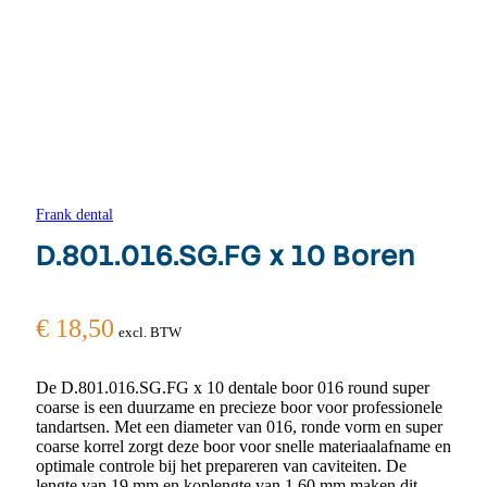
Frank dental
D.801.016.SG.FG x 10 Boren
€
18,50
excl. BTW
De D.801.016.SG.FG x 10 dentale boor 016 round super
coarse is een duurzame en precieze boor voor professionele
tandartsen. Met een diameter van 016, ronde vorm en super
coarse korrel zorgt deze boor voor snelle materiaalafname en
optimale controle bij het prepareren van caviteiten. De
lengte van 19 mm en koplengte van 1,60 mm maken dit