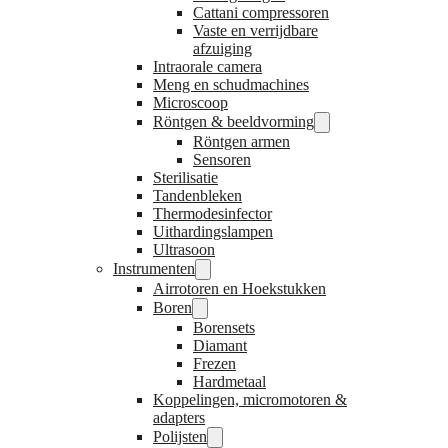
Cattani compressoren
Vaste en verrijdbare
afzuiging
Intraorale camera
Meng en schudmachines
Microscoop
Röntgen & beeldvorming
Röntgen armen
Sensoren
Sterilisatie
Tandenbleken
Thermodesinfector
Uithardingslampen
Ultrasoon
Instrumenten
Airrotoren en Hoekstukken
Boren
Borensets
Diamant
Frezen
Hardmetaal
Koppelingen, micromotoren &
adapters
Polijsten