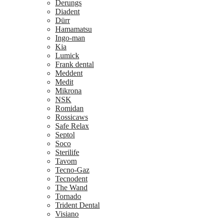
Derungs
Diadent
Dürr
Hamamatsu
Ingo-man
Kia
Lumick
Frank dental
Meddent
Medit
Mikrona
NSK
Romidan
Rossicaws
Safe Relax
Septol
Soco
Sterilife
Tavom
Tecno-Gaz
Tecnodent
The Wand
Tornado
Trident Dental
Visiano