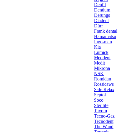
Denfil
Dentium
Derungs
Diadent
Dürr
Frank dental
Hamamatsu
Ingo-man
Kia
Lumick
Meddent
Medit
Mikrona
NSK
Romidan
Rossicaws
Safe Relax
Septol
Soco
Sterilife
Tavom
Tecno-Gaz
Tecnodent
The Wand
Tornado