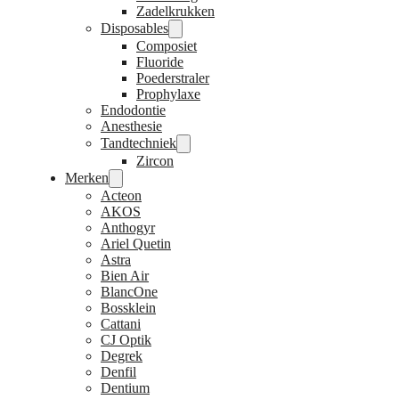
Zadelkrukken
Disposables
Composiet
Fluoride
Poederstraler
Prophylaxe
Endodontie
Anesthesie
Tandtechniek
Zircon
Merken
Acteon
AKOS
Anthogyr
Ariel Quetin
Astra
Bien Air
BlancOne
Bossklein
Cattani
CJ Optik
Degrek
Denfil
Dentium