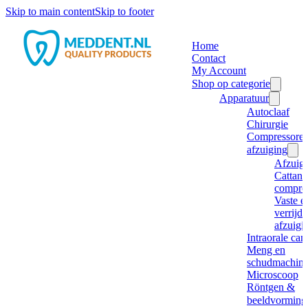
Skip to main content
Skip to footer
Home
Contact
My Account
Shop op categorie
Apparatuur
Autoclaaf
Chirurgie
Compressore
afzuiging
Afzuig
Cattani
compre
Vaste e
verrijd
afzuigi
Intraorale ca
Meng en
schudmachine
Microscoop
Röntgen &
beeldvorming