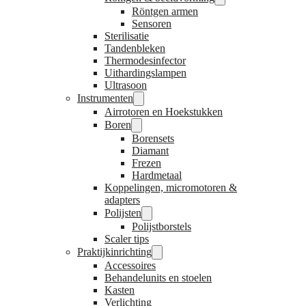
Röntgen armen
Sensoren
Sterilisatie
Tandenbleken
Thermodesinfector
Uithardingslampen
Ultrasoon
Instrumenten
Airrotoren en Hoekstukken
Boren
Borensets
Diamant
Frezen
Hardmetaal
Koppelingen, micromotoren &
adapters
Polijsten
Polijstborstels
Scaler tips
Praktijkinrichting
Accessoires
Behandelunits en stoelen
Kasten
Verlichting