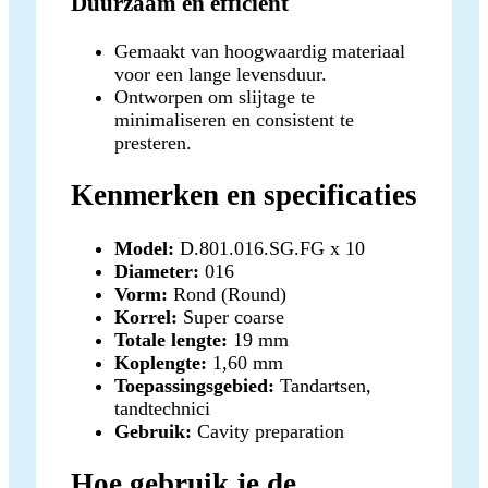
Duurzaam en efficiënt
Gemaakt van hoogwaardig materiaal
voor een lange levensduur.
Ontworpen om slijtage te
minimaliseren en consistent te
presteren.
Kenmerken en specificaties
Model:
D.801.016.SG.FG x 10
Diameter:
016
Vorm:
Rond (Round)
Korrel:
Super coarse
Totale lengte:
19 mm
Koplengte:
1,60 mm
Toepassingsgebied:
Tandartsen,
tandtechnici
Gebruik:
Cavity preparation
Hoe gebruik je de