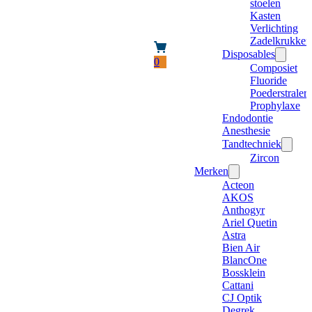
stoelen
Kasten
Verlichting
Zadelkrukken
Disposables
0
Composiet
Fluoride
Poederstraler
Prophylaxe
Endodontie
Anesthesie
Tandtechniek
Zircon
Merken
Acteon
AKOS
Anthogyr
Ariel Quetin
Astra
Bien Air
BlancOne
Bossklein
Cattani
CJ Optik
Degrek