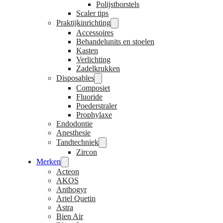
Polijstborstels
Scaler tips
Praktijkinrichting
Accessoires
Behandelunits en stoelen
Kasten
Verlichting
Zadelkrukken
Disposables
Composiet
Fluoride
Poederstraler
Prophylaxe
Endodontie
Anesthesie
Tandtechniek
Zircon
Merken
Acteon
AKOS
Anthogyr
Ariel Quetin
Astra
Bien Air