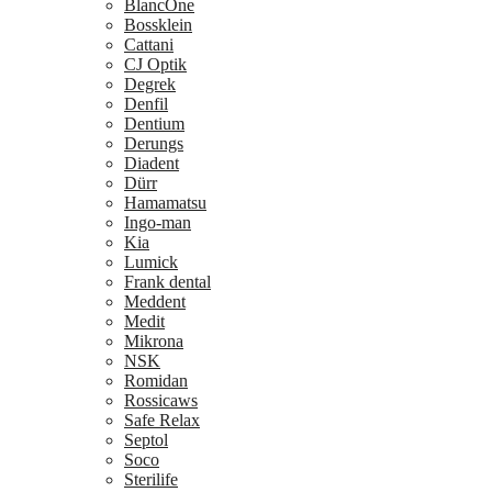
BlancOne
Bossklein
Cattani
CJ Optik
Degrek
Denfil
Dentium
Derungs
Diadent
Dürr
Hamamatsu
Ingo-man
Kia
Lumick
Frank dental
Meddent
Medit
Mikrona
NSK
Romidan
Rossicaws
Safe Relax
Septol
Soco
Sterilife