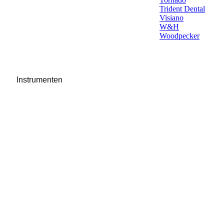
Trident Dental
Visiano
W&H
Woodpecker
Instrumenten