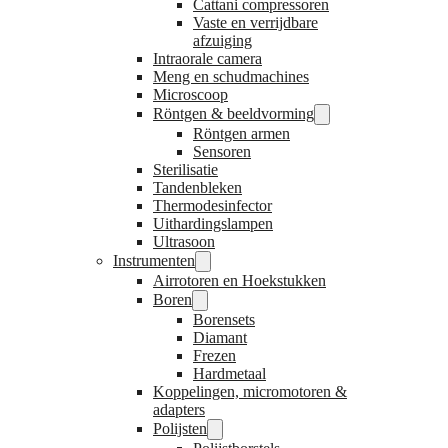
Cattani compressoren
Vaste en verrijdbare
afzuiging
Intraorale camera
Meng en schudmachines
Microscoop
Röntgen & beeldvorming
Röntgen armen
Sensoren
Sterilisatie
Tandenbleken
Thermodesinfector
Uithardingslampen
Ultrasoon
Instrumenten
Airrotoren en Hoekstukken
Boren
Borensets
Diamant
Frezen
Hardmetaal
Koppelingen, micromotoren &
adapters
Polijsten