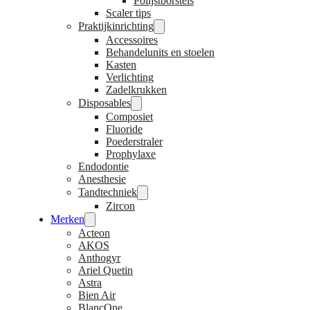
Polijstborstels
Scaler tips
Praktijkinrichting
Accessoires
Behandelunits en stoelen
Kasten
Verlichting
Zadelkrukken
Disposables
Composiet
Fluoride
Poederstraler
Prophylaxe
Endodontie
Anesthesie
Tandtechniek
Zircon
Merken
Acteon
AKOS
Anthogyr
Ariel Quetin
Astra
Bien Air
BlancOne