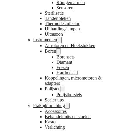
Röntgen armen
Sensoren
Sterilisatie
Tandenbleken
Thermodesinfector
Uithardingslampen
Ultrasoon
Instrumenten
Airrotoren en Hoekstukken
Boren
Borensets
Diamant
Frezen
Hardmetaal
Koppelingen, micromotoren &
adapters
Polijsten
Polijstborstels
Scaler tips
Praktijkinrichting
Accessoires
Behandelunits en stoelen
Kasten
Verlichting