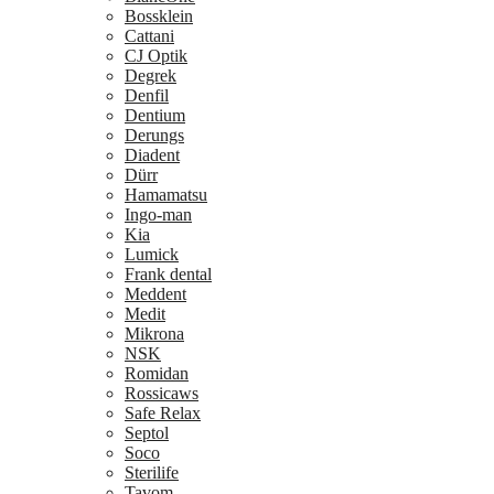
Bossklein
Cattani
CJ Optik
Degrek
Denfil
Dentium
Derungs
Diadent
Dürr
Hamamatsu
Ingo-man
Kia
Lumick
Frank dental
Meddent
Medit
Mikrona
NSK
Romidan
Rossicaws
Safe Relax
Septol
Soco
Sterilife
Tavom