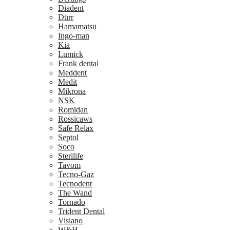
Diadent
Dürr
Hamamatsu
Ingo-man
Kia
Lumick
Frank dental
Meddent
Medit
Mikrona
NSK
Romidan
Rossicaws
Safe Relax
Septol
Soco
Sterilife
Tavom
Tecno-Gaz
Tecnodent
The Wand
Tornado
Trident Dental
Visiano
W&H