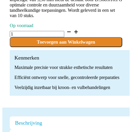
optimale controle en duurzaamheid voor diverse
tandheelkundige toepassingen. Wordt geleverd in een set
van 10 stuks.
Op voorraad
D.368.016.FG
x
10
Toevoegen aan Winkelwagen
Boren
quantity
Kenmerken
Maximale precisie voor strakke esthetische resultaten
Efficiënt ontwerp voor snelle, gecontroleerde preparaties
Veelzijdig inzetbaar bij kroon- en vulbehandelingen
Beschrijving