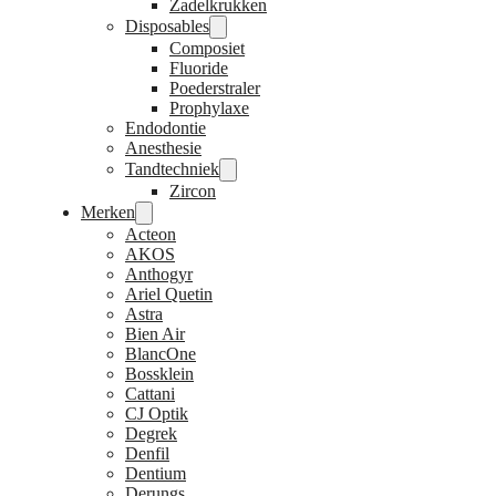
Zadelkrukken
Disposables
Composiet
Fluoride
Poederstraler
Prophylaxe
Endodontie
Anesthesie
Tandtechniek
Zircon
Merken
Acteon
AKOS
Anthogyr
Ariel Quetin
Astra
Bien Air
BlancOne
Bossklein
Cattani
CJ Optik
Degrek
Denfil
Dentium
Derungs