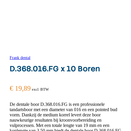
Frank dental
D.368.016.FG x 10 Boren
€
19,89
excl. BTW
De dentale boor D.368.016.FG is een professionele
tandartsboor met een diameter van 016 en een pointed bud
vorm. Dankzij de medium korrel levert deze boor
nauwkeurige resultaten bij kroonvoorbereiding en
vulprocessen. Met een totale lengte van 19 mm en een
koplengte van 3,50 mm biedt de dentale boor D.368.016.FG