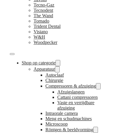
Tecno-Gaz
Tecnodent
The Wand
Tornado
Trident Dental
Visiano
W&H
Woodpecker
Shop op categorie
Apparatuur
Autoclaaf
Chirurgie
Compressoren & afzuiging
Afzuigslangen
Cattani compressoren
Vaste en verrijdbare
afzuiging
Intraorale camera
Meng en schudmachines
Microscoop
Röntgen & beeldvorming