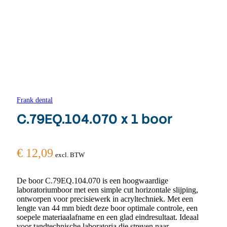
Frank dental
C.79EQ.104.070 x 1 boor
€
12,09
excl. BTW
De boor C.79EQ.104.070 is een hoogwaardige
laboratoriumboor met een simple cut horizontale slijping,
ontworpen voor precisiewerk in acryltechniek. Met een
lengte van 44 mm biedt deze boor optimale controle, een
soepele materiaalafname en een glad eindresultaat. Ideaal
voor tandtechnische laboratoria die streven naar