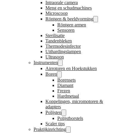
Intraorale camera
Meng en schudmachines
Microscoop
Röntgen & beeldvorming
Röntgen armen
Sensoren
Sterilisatie
Tandenbleken
Thermodesinfector
Uithardingslampen
Ultrasoon
Instrumenten
Airrotoren en Hoekstukken
Boren
Borensets
Diamant
Frezen
Hardmetaal
Koppelingen, micromotoren &
adapters
Polijsten
Polijstborstels
Scaler tips
Praktijkinrichting