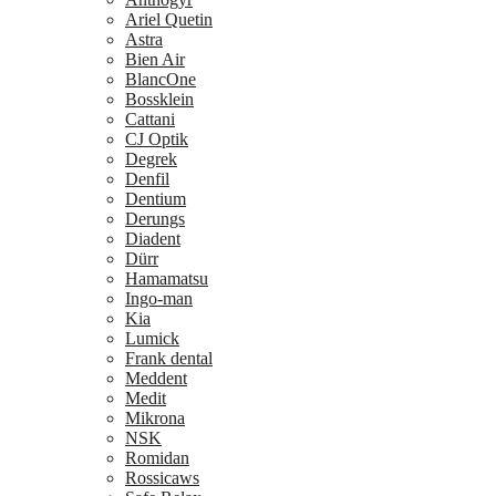
Ariel Quetin
Astra
Bien Air
BlancOne
Bossklein
Cattani
CJ Optik
Degrek
Denfil
Dentium
Derungs
Diadent
Dürr
Hamamatsu
Ingo-man
Kia
Lumick
Frank dental
Meddent
Medit
Mikrona
NSK
Romidan
Rossicaws