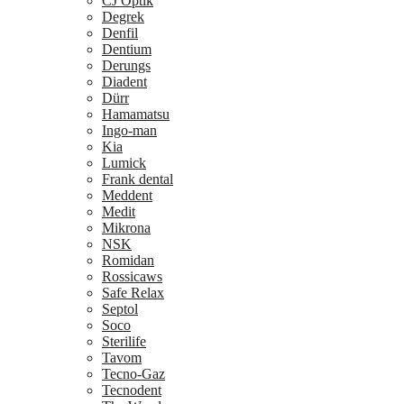
CJ Optik
Degrek
Denfil
Dentium
Derungs
Diadent
Dürr
Hamamatsu
Ingo-man
Kia
Lumick
Frank dental
Meddent
Medit
Mikrona
NSK
Romidan
Rossicaws
Safe Relax
Septol
Soco
Sterilife
Tavom
Tecno-Gaz
Tecnodent