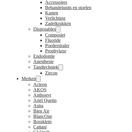
Accessoires
Behandelunits en stoelen
Kasten
Verlichting
Zadelkrukken
Disposables
Composiet
Fluoride
Poederstraler
Prophylaxe
Endodontie
Anesthesie
Tandtechniek
Zircon
Merken
Acteon
AKOS
Anthogyr
Ariel Quetin
Astra
Bien Air
BlancOne
Bossklein
Cattani