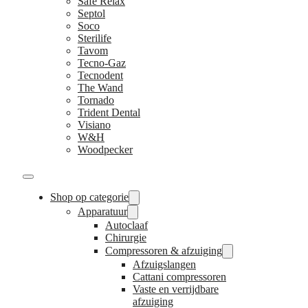
Safe Relax
Septol
Soco
Sterilife
Tavom
Tecno-Gaz
Tecnodent
The Wand
Tornado
Trident Dental
Visiano
W&H
Woodpecker
Shop op categorie
Apparatuur
Autoclaaf
Chirurgie
Compressoren & afzuiging
Afzuigslangen
Cattani compressoren
Vaste en verrijdbare
afzuiging