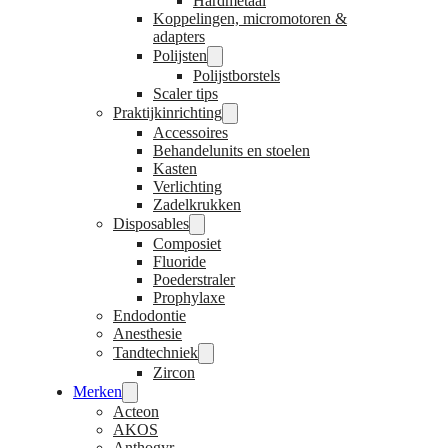
Hardmetaal
Koppelingen, micromotoren &
adapters
Polijsten
Polijstborstels
Scaler tips
Praktijkinrichting
Accessoires
Behandelunits en stoelen
Kasten
Verlichting
Zadelkrukken
Disposables
Composiet
Fluoride
Poederstraler
Prophylaxe
Endodontie
Anesthesie
Tandtechniek
Zircon
Merken
Acteon
AKOS
Anthogyr