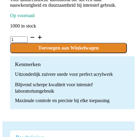
nauwkeurigheid en duurzaamheid bij intensief gebruik.
Op voorraad
1000 in stock
C.79EQ.104.070
x
1
Toevoegen aan Winkelwagen
boor
quantity
Kenmerken
Uitzonderlijk zuivere snede voor perfect acrylwerk
Blijvend scherpe kwaliteit voor intensief
laboratoriumgebruik
Maximale controle en precisie bij elke toepassing