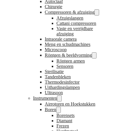
Autoclaaf
Chirurgie
Compressoren & afzuiging
Afzuigslangen
Cattani compressoren
Vaste en verrijdbare
afzuiging
Intraorale camera
Meng en schudmachines
Microscoop
Röntgen & beeldvorming
Röntgen armen
Sensoren
Sterilisatie
Tandenbleken
Thermodesinfector
Uithardingslampen
Ultrasoon
Instrumenten
Airrotoren en Hoekstukken
Boren
Borensets
Diamant
Frezen