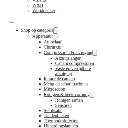
Visiano
W&H
Woodpecker
Shop op categorie
Apparatuur
Autoclaaf
Chirurgie
Compressoren & afzuiging
Afzuigslangen
Cattani compressoren
Vaste en verrijdbare
afzuiging
Intraorale camera
Meng en schudmachines
Microscoop
Röntgen & beeldvorming
Röntgen armen
Sensoren
Sterilisatie
Tandenbleken
Thermodesinfector
Uithardingslampen