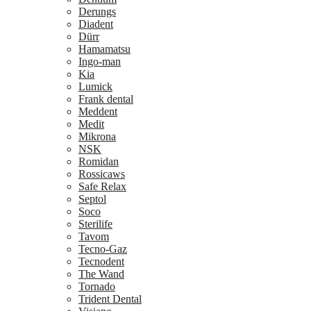
Derungs
Diadent
Dürr
Hamamatsu
Ingo-man
Kia
Lumick
Frank dental
Meddent
Medit
Mikrona
NSK
Romidan
Rossicaws
Safe Relax
Septol
Soco
Sterilife
Tavom
Tecno-Gaz
Tecnodent
The Wand
Tornado
Trident Dental