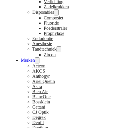
Verlichting
Zadelkrukken
Disposables
Composiet
Fluoride
Poederstraler
Prophylaxe
Endodontie
Anesthesie
Tandtechniek
Zircon
Merken
Acteon
AKOS
Anthogyr
Ariel Quetin
Astra
Bien Air
BlancOne
Bossklein
Cattani
CJ Optik
Degrek
Denfil
Dentium