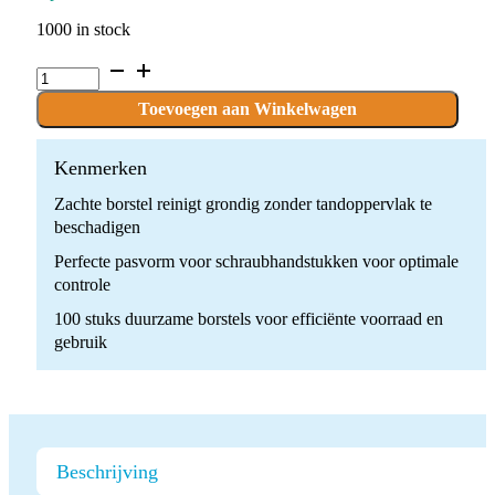
1000 in stock
P.PRONYL3-
LILAC.ST
x
Toevoegen aan Winkelwagen
100
stuks
quantity
Kenmerken
Zachte borstel reinigt grondig zonder tandoppervlak te
beschadigen
Perfecte pasvorm voor schraubhandstukken voor optimale
controle
100 stuks duurzame borstels voor efficiënte voorraad en
gebruik
Beschrijving