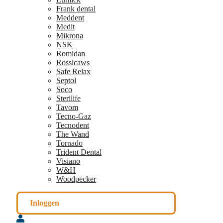
Frank dental
Meddent
Medit
Mikrona
NSK
Romidan
Rossicaws
Safe Relax
Septol
Soco
Sterilife
Tavom
Tecno-Gaz
Tecnodent
The Wand
Tornado
Trident Dental
Visiano
W&H
Woodpecker
Inloggen