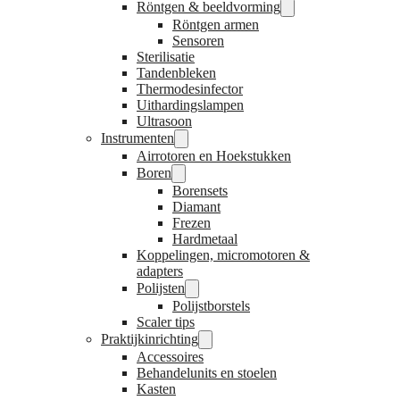
Röntgen & beeldvorming
Röntgen armen
Sensoren
Sterilisatie
Tandenbleken
Thermodesinfector
Uithardingslampen
Ultrasoon
Instrumenten
Airrotoren en Hoekstukken
Boren
Borensets
Diamant
Frezen
Hardmetaal
Koppelingen, micromotoren &
adapters
Polijsten
Polijstborstels
Scaler tips
Praktijkinrichting
Accessoires
Behandelunits en stoelen
Kasten