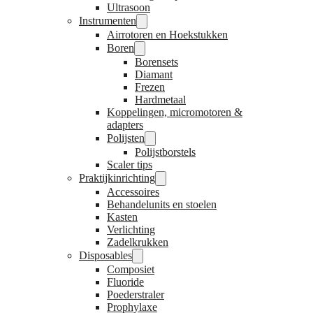
Ultrasoon
Instrumenten
Airrotoren en Hoekstukken
Boren
Borensets
Diamant
Frezen
Hardmetaal
Koppelingen, micromotoren &
adapters
Polijsten
Polijstborstels
Scaler tips
Praktijkinrichting
Accessoires
Behandelunits en stoelen
Kasten
Verlichting
Zadelkrukken
Disposables
Composiet
Fluoride
Poederstraler
Prophylaxe