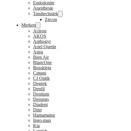
Endodontie
Anesthesie
Tandtechniek
Zircon
Merken
Acteon
AKOS
Anthogyr
Ariel Quetin
Astra
Bien Air
BlancOne
Bossklein
Cattani
CJ Optik
Degrek
Denfil
Dentium
Derungs
Diadent
Dürr
Hamamatsu
Ingo-man
Kia
Lumick