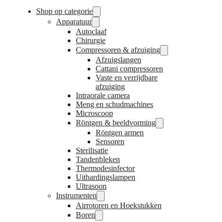
Shop op categorie
Apparatuur
Autoclaaf
Chirurgie
Compressoren & afzuiging
Afzuigslangen
Cattani compressoren
Vaste en verrijdbare
afzuiging
Intraorale camera
Meng en schudmachines
Microscoop
Röntgen & beeldvorming
Röntgen armen
Sensoren
Sterilisatie
Tandenbleken
Thermodesinfector
Uithardingslampen
Ultrasoon
Instrumenten
Airrotoren en Hoekstukken
Boren