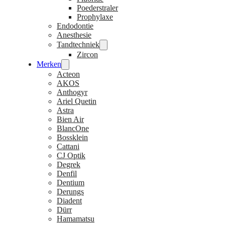
Poederstraler
Prophylaxe
Endodontie
Anesthesie
Tandtechniek
Zircon
Merken
Acteon
AKOS
Anthogyr
Ariel Quetin
Astra
Bien Air
BlancOne
Bossklein
Cattani
CJ Optik
Degrek
Denfil
Dentium
Derungs
Diadent
Dürr
Hamamatsu