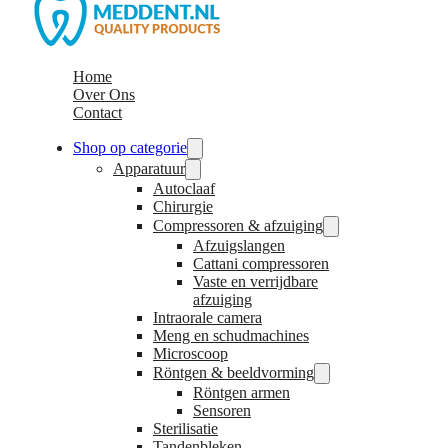
Home
Over Ons
Contact
Shop op categorie
Apparatuur
Autoclaaf
Chirurgie
Compressoren & afzuiging
Afzuigslangen
Cattani compressoren
Vaste en verrijdbare
afzuiging
Intraorale camera
Meng en schudmachines
Microscoop
Röntgen & beeldvorming
Röntgen armen
Sensoren
Sterilisatie
Tandenbleken