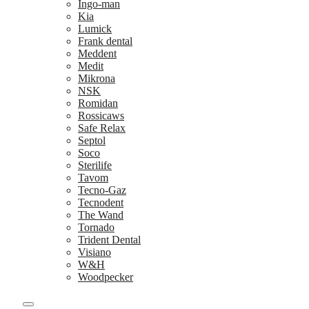
Ingo-man
Kia
Lumick
Frank dental
Meddent
Medit
Mikrona
NSK
Romidan
Rossicaws
Safe Relax
Septol
Soco
Sterilife
Tavom
Tecno-Gaz
Tecnodent
The Wand
Tornado
Trident Dental
Visiano
W&H
Woodpecker