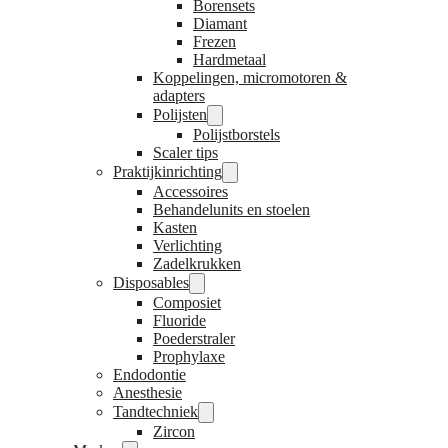
Borensets
Diamant
Frezen
Hardmetaal
Koppelingen, micromotoren &
adapters
Polijsten
Polijstborstels
Scaler tips
Praktijkinrichting
Accessoires
Behandelunits en stoelen
Kasten
Verlichting
Zadelkrukken
Disposables
Composiet
Fluoride
Poederstraler
Prophylaxe
Endodontie
Anesthesie
Tandtechniek
Zircon