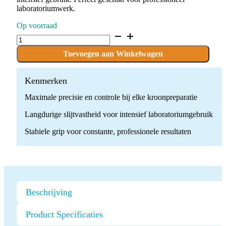
laboratoriumwerk.
Op voorraad
D.837.027.HP
x
10
Toevoegen aan Winkelwagen
boren
quantity
Kenmerken
Maximale precisie en controle bij elke kroonpreparatie
Langdurige slijtvastheid voor intensief laboratoriumgebruik
Stabiele grip voor constante, professionele resultaten
Beschrijving
Product Specificaties