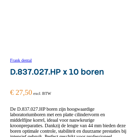
Frank dental
D.837.027.HP x 10 boren
€
27,50
excl. BTW
De D.837.027.HP boren zijn hoogwaardige
laboratoriumboren met een platte cilindervorm en
middelfijne korrel, ideaal voor nauwkeurige
kroonpreparaties. Dankzij de lengte van 44 mm bieden deze
boren optimale controle, stabiliteit en duurzame prestaties bij
intensief gebruik. Perfect geschikt voor professioneel