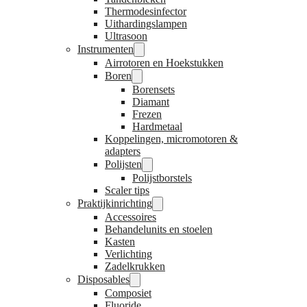
Thermodesinfector
Uithardingslampen
Ultrasoon
Instrumenten
Airrotoren en Hoekstukken
Boren
Borensets
Diamant
Frezen
Hardmetaal
Koppelingen, micromotoren &
adapters
Polijsten
Polijstborstels
Scaler tips
Praktijkinrichting
Accessoires
Behandelunits en stoelen
Kasten
Verlichting
Zadelkrukken
Disposables
Composiet
Fluoride