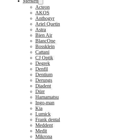
Merken
Acteon
AKOS
Anthogyr
Ariel Quetin
Astra
Bien Air
BlancOne
Bossklein
Cattani
CJ Optik
Degrek
Denfil
Dentium
Derungs
Diadent
Dürr
Hamamatsu
Ingo-man
Kia
Lumick
Frank dental
Meddent
Medit
Mikrona