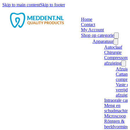
Skip to main content
Skip to footer
Home
Contact
My Account
Shop op categorie
Apparatuur
Autoclaaf
Chirurgie
Compressore
afzuiging
Afzuig
Cattani
compre
Vaste e
verrijd
afzuigi
Intraorale ca
Meng en
schudmachine
Microscoop
Röntgen &
beeldvorming