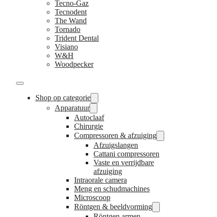
Tecno-Gaz
Tecnodent
The Wand
Tornado
Trident Dental
Visiano
W&H
Woodpecker
Shop op categorie
Apparatuur
Autoclaaf
Chirurgie
Compressoren & afzuiging
Afzuigslangen
Cattani compressoren
Vaste en verrijdbare
afzuiging
Intraorale camera
Meng en schudmachines
Microscoop
Röntgen & beeldvorming
Röntgen armen