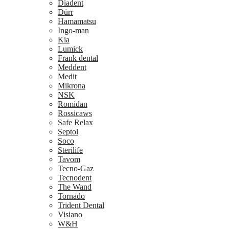
Diadent
Dürr
Hamamatsu
Ingo-man
Kia
Lumick
Frank dental
Meddent
Medit
Mikrona
NSK
Romidan
Rossicaws
Safe Relax
Septol
Soco
Sterilife
Tavom
Tecno-Gaz
Tecnodent
The Wand
Tornado
Trident Dental
Visiano
W&H