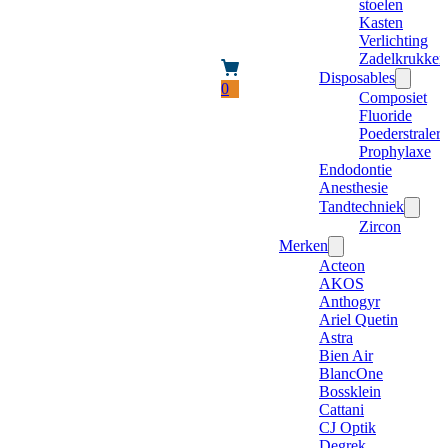
stoelen
Kasten
Verlichting
Zadelkrukken
Disposables
0
Composiet
Fluoride
Poederstraler
Prophylaxe
Endodontie
Anesthesie
Tandtechniek
Zircon
Merken
Acteon
AKOS
Anthogyr
Ariel Quetin
Astra
Bien Air
BlancOne
Bossklein
Cattani
CJ Optik
Degrek