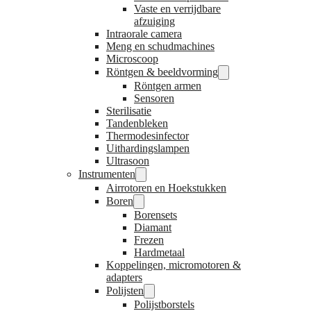
Vaste en verrijdbare
afzuiging
Intraorale camera
Meng en schudmachines
Microscoop
Röntgen & beeldvorming
Röntgen armen
Sensoren
Sterilisatie
Tandenbleken
Thermodesinfector
Uithardingslampen
Ultrasoon
Instrumenten
Airrotoren en Hoekstukken
Boren
Borensets
Diamant
Frezen
Hardmetaal
Koppelingen, micromotoren &
adapters
Polijsten
Polijstborstels