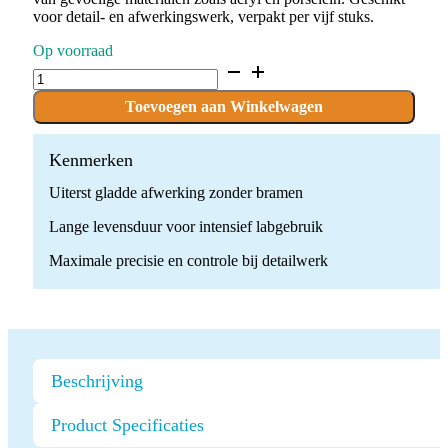
voor detail- en afwerkingswerk, verpakt per vijf stuks.
Op voorraad
C.73KFQM.104.014
x
5
Toevoegen aan Winkelwagen
boren
quantity
Kenmerken
Uiterst gladde afwerking zonder bramen
Lange levensduur voor intensief labgebruik
Maximale precisie en controle bij detailwerk
Beschrijving
Product Specificaties