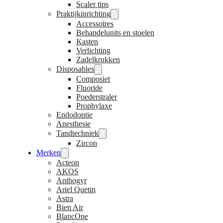
Scaler tips
Praktijkinrichting
Accessoires
Behandelunits en stoelen
Kasten
Verlichting
Zadelkrukken
Disposables
Composiet
Fluoride
Poederstraler
Prophylaxe
Endodontie
Anesthesie
Tandtechniek
Zircon
Merken
Acteon
AKOS
Anthogyr
Ariel Quetin
Astra
Bien Air
BlancOne