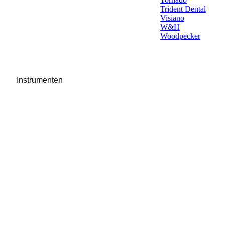
Trident Dental
Visiano
W&H
Woodpecker
Instrumenten