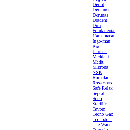
Denfil
Dentium
Derungs
Diadent
Dürr
Frank dental
Hamamatsu
Ingo-man
Kia
Lumick
Meddent
Medit
Mikrona
NSK
Romidan
Rossicaws
Safe Relax
Septol
Soco
Sterilife
Tavom
Tecno-Gaz
Tecnodent
The Wand
Tornado