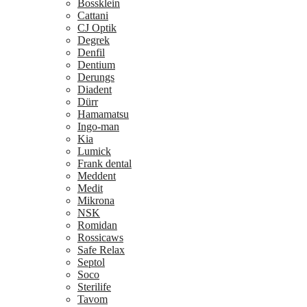
Bossklein
Cattani
CJ Optik
Degrek
Denfil
Dentium
Derungs
Diadent
Dürr
Hamamatsu
Ingo-man
Kia
Lumick
Frank dental
Meddent
Medit
Mikrona
NSK
Romidan
Rossicaws
Safe Relax
Septol
Soco
Sterilife
Tavom