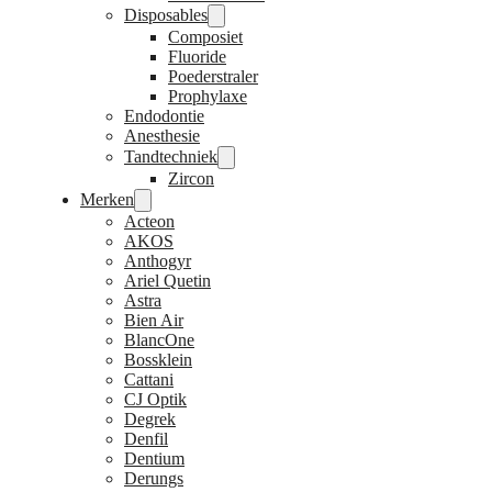
Disposables
Composiet
Fluoride
Poederstraler
Prophylaxe
Endodontie
Anesthesie
Tandtechniek
Zircon
Merken
Acteon
AKOS
Anthogyr
Ariel Quetin
Astra
Bien Air
BlancOne
Bossklein
Cattani
CJ Optik
Degrek
Denfil
Dentium
Derungs