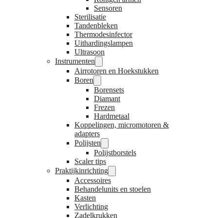
Sensoren
Sterilisatie
Tandenbleken
Thermodesinfector
Uithardingslampen
Ultrasoon
Instrumenten
Airrotoren en Hoekstukken
Boren
Borensets
Diamant
Frezen
Hardmetaal
Koppelingen, micromotoren &
adapters
Polijsten
Polijstborstels
Scaler tips
Praktijkinrichting
Accessoires
Behandelunits en stoelen
Kasten
Verlichting
Zadelkrukken