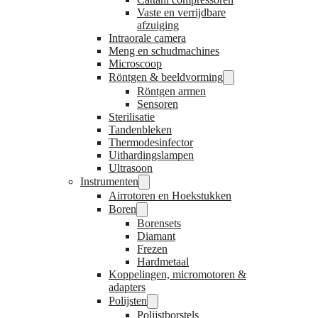
Vaste en verrijdbare
afzuiging
Intraorale camera
Meng en schudmachines
Microscoop
Röntgen & beeldvorming
Röntgen armen
Sensoren
Sterilisatie
Tandenbleken
Thermodesinfector
Uithardingslampen
Ultrasoon
Instrumenten
Airrotoren en Hoekstukken
Boren
Borensets
Diamant
Frezen
Hardmetaal
Koppelingen, micromotoren &
adapters
Polijsten
Polijstborstels