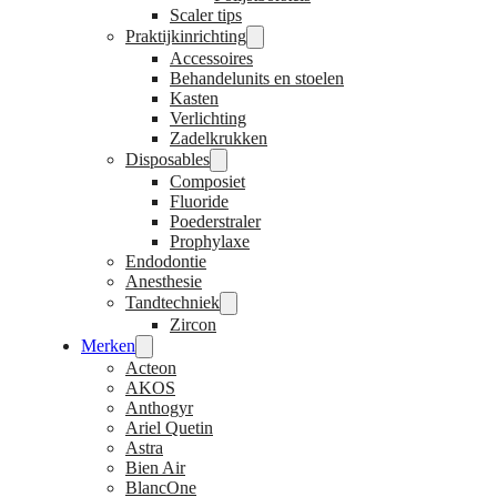
Scaler tips
Praktijkinrichting
Accessoires
Behandelunits en stoelen
Kasten
Verlichting
Zadelkrukken
Disposables
Composiet
Fluoride
Poederstraler
Prophylaxe
Endodontie
Anesthesie
Tandtechniek
Zircon
Merken
Acteon
AKOS
Anthogyr
Ariel Quetin
Astra
Bien Air
BlancOne