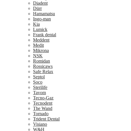
Diadent
Dürr
Hamamatsu
Ingo-man
Kia
Lumick
Frank dental
Meddent
Medit
Mikrona
NSK
Romidan
Rossicaws
Safe Relax
Septol
Soco
Sterilife
Tavom
Tecno-Gaz
Tecnodent
The Wand
Tornado
Trident Dental
Visiano
W&H