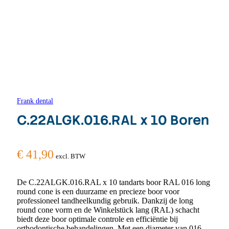
Frank dental
C.22ALGK.016.RAL x 10 Boren
€
41,90
excl. BTW
De C.22ALGK.016.RAL x 10 tandarts boor RAL 016 long
round cone is een duurzame en precieze boor voor
professioneel tandheelkundig gebruik. Dankzij de long
round cone vorm en de Winkelstück lang (RAL) schacht
biedt deze boor optimale controle en efficiëntie bij
orthodontische behandelingen. Met een diameter van 016,