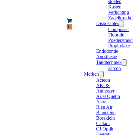
stoelen
Kasten
Verlichting
Zadelkrukken
Disposables
0
Composiet
Fluoride
Poederstraler
Prophylaxe
Endodontie
Anesthesie
Tandtechniek
Zircon
Merken
Acteon
AKOS
Anthogyr
Ariel Quetin
Astra
Bien Air
BlancOne
Bossklein
Cattani
CJ Optik
Degrek