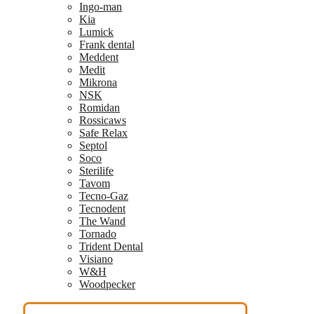
Ingo-man
Kia
Lumick
Frank dental
Meddent
Medit
Mikrona
NSK
Romidan
Rossicaws
Safe Relax
Septol
Soco
Sterilife
Tavom
Tecno-Gaz
Tecnodent
The Wand
Tornado
Trident Dental
Visiano
W&H
Woodpecker