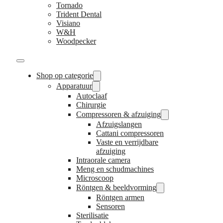
Tornado
Trident Dental
Visiano
W&H
Woodpecker
Shop op categorie
Apparatuur
Autoclaaf
Chirurgie
Compressoren & afzuiging
Afzuigslangen
Cattani compressoren
Vaste en verrijdbare
afzuiging
Intraorale camera
Meng en schudmachines
Microscoop
Röntgen & beeldvorming
Röntgen armen
Sensoren
Sterilisatie