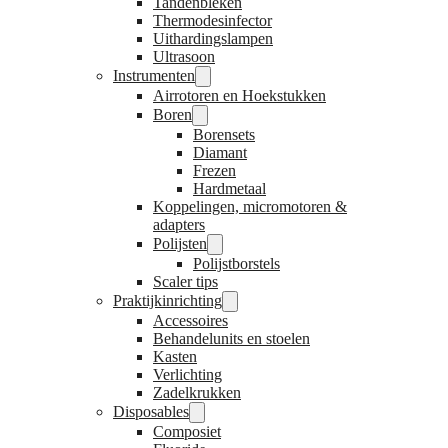
Tandenbleken
Thermodesinfector
Uithardingslampen
Ultrasoon
Instrumenten
Airrotoren en Hoekstukken
Boren
Borensets
Diamant
Frezen
Hardmetaal
Koppelingen, micromotoren &
adapters
Polijsten
Polijstborstels
Scaler tips
Praktijkinrichting
Accessoires
Behandelunits en stoelen
Kasten
Verlichting
Zadelkrukken
Disposables
Composiet