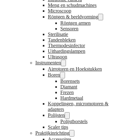
Meng en schudmachines
Microscoop
Röntgen & beeldvorming
Röntgen armen
Sensoren
Sterilisatie
Tandenbleken
Thermodesinfector
Uithardingslampen
Ultrasoon
Instrumenten
Airrotoren en Hoekstukken
Boren
Borensets
Diamant
Frezen
Hardmetaal
Koppelingen, micromotoren &
adapters
Polijsten
Polijstborstels
Scaler tips
Praktijkinrichting
Accessoires