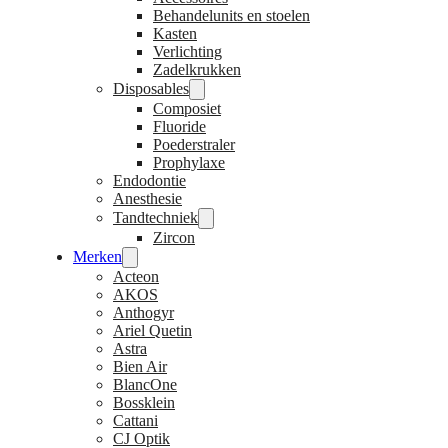
Behandelunits en stoelen
Kasten
Verlichting
Zadelkrukken
Disposables
Composiet
Fluoride
Poederstraler
Prophylaxe
Endodontie
Anesthesie
Tandtechniek
Zircon
Merken
Acteon
AKOS
Anthogyr
Ariel Quetin
Astra
Bien Air
BlancOne
Bossklein
Cattani
CJ Optik