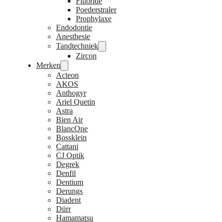
Fluoride
Poederstraler
Prophylaxe
Endodontie
Anesthesie
Tandtechniek
Zircon
Merken
Acteon
AKOS
Anthogyr
Ariel Quetin
Astra
Bien Air
BlancOne
Bossklein
Cattani
CJ Optik
Degrek
Denfil
Dentium
Derungs
Diadent
Dürr
Hamamatsu