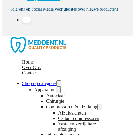
Volg ons op Social Media voor updates over nieuwe producten!
Home
Over Ons
Contact
Shop op categorie
Apparatuur
Autoclaaf
Chirurgie
Compressoren & afzuiging
Afzuigslangen
Cattani compressoren
Vaste en verrijdbare
afzuiging
Intraorale camera