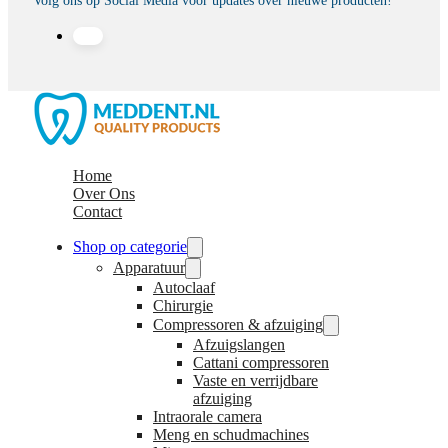
Volg ons op Social Media voor updates over nieuwe producten!
Home
Over Ons
Contact
Shop op categorie
Apparatuur
Autoclaaf
Chirurgie
Compressoren & afzuiging
Afzuigslangen
Cattani compressoren
Vaste en verrijdbare
afzuiging
Intraorale camera
Meng en schudmachines