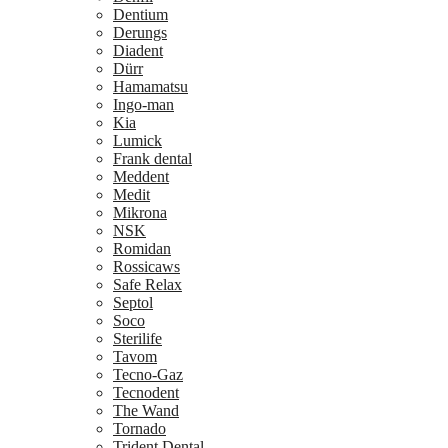
Dentium
Derungs
Diadent
Dürr
Hamamatsu
Ingo-man
Kia
Lumick
Frank dental
Meddent
Medit
Mikrona
NSK
Romidan
Rossicaws
Safe Relax
Septol
Soco
Sterilife
Tavom
Tecno-Gaz
Tecnodent
The Wand
Tornado
Trident Dental