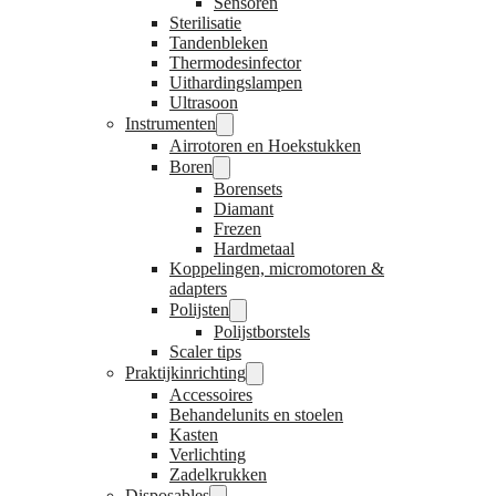
Sensoren
Sterilisatie
Tandenbleken
Thermodesinfector
Uithardingslampen
Ultrasoon
Instrumenten
Airrotoren en Hoekstukken
Boren
Borensets
Diamant
Frezen
Hardmetaal
Koppelingen, micromotoren &
adapters
Polijsten
Polijstborstels
Scaler tips
Praktijkinrichting
Accessoires
Behandelunits en stoelen
Kasten
Verlichting
Zadelkrukken
Disposables