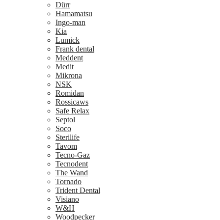
Dürr
Hamamatsu
Ingo-man
Kia
Lumick
Frank dental
Meddent
Medit
Mikrona
NSK
Romidan
Rossicaws
Safe Relax
Septol
Soco
Sterilife
Tavom
Tecno-Gaz
Tecnodent
The Wand
Tornado
Trident Dental
Visiano
W&H
Woodpecker