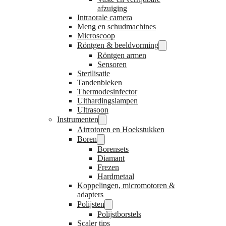
afzuiging
Intraorale camera
Meng en schudmachines
Microscoop
Röntgen & beeldvorming
Röntgen armen
Sensoren
Sterilisatie
Tandenbleken
Thermodesinfector
Uithardingslampen
Ultrasoon
Instrumenten
Airrotoren en Hoekstukken
Boren
Borensets
Diamant
Frezen
Hardmetaal
Koppelingen, micromotoren &
adapters
Polijsten
Polijstborstels
Scaler tips