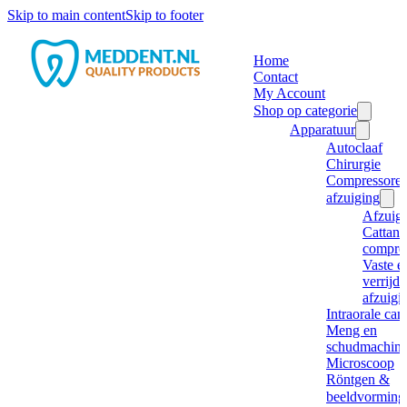
Skip to main content
Skip to footer
Home
Contact
My Account
Shop op categorie
Apparatuur
Autoclaaf
Chirurgie
Compressore
afzuiging
Afzuig
Cattani
compre
Vaste e
verrijd
afzuigi
Intraorale ca
Meng en
schudmachine
Microscoop
Röntgen &
beeldvorming