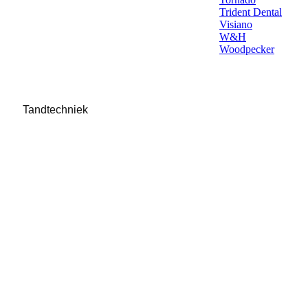
Trident Dental
Visiano
W&H
Woodpecker
Tandtechniek