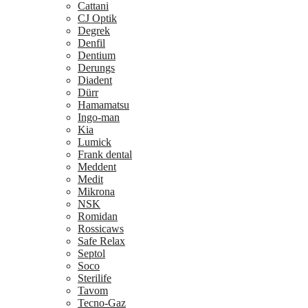
Cattani
CJ Optik
Degrek
Denfil
Dentium
Derungs
Diadent
Dürr
Hamamatsu
Ingo-man
Kia
Lumick
Frank dental
Meddent
Medit
Mikrona
NSK
Romidan
Rossicaws
Safe Relax
Septol
Soco
Sterilife
Tavom
Tecno-Gaz