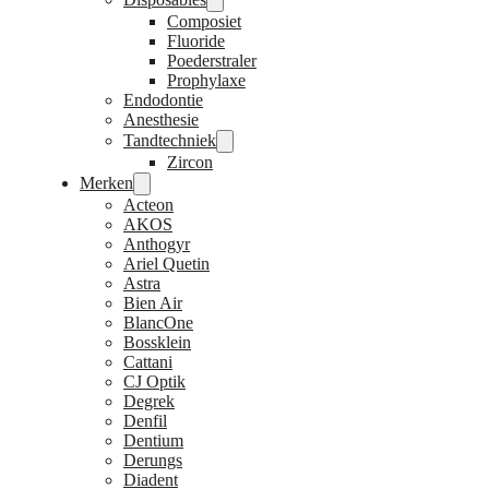
Composiet
Fluoride
Poederstraler
Prophylaxe
Endodontie
Anesthesie
Tandtechniek
Zircon
Merken
Acteon
AKOS
Anthogyr
Ariel Quetin
Astra
Bien Air
BlancOne
Bossklein
Cattani
CJ Optik
Degrek
Denfil
Dentium
Derungs
Diadent