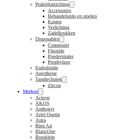
Praktijkinrichting
Accessoires
Behandelunits en stoelen
Kasten
Verlichting
Zadelkrukken
Disposables
Composiet
Fluoride
Poederstraler
Prophylaxe
Endodontie
Anesthesie
Tandtechniek
Zircon
Merken
Acteon
AKOS
Anthogyr
Ariel Quetin
Astra
Bien Air
BlancOne
Bossklein