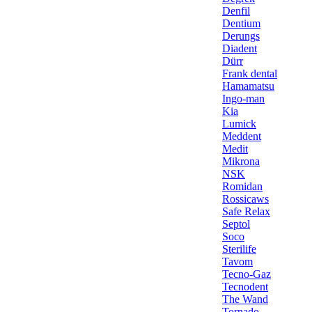
Denfil
Dentium
Derungs
Diadent
Dürr
Frank dental
Hamamatsu
Ingo-man
Kia
Lumick
Meddent
Medit
Mikrona
NSK
Romidan
Rossicaws
Safe Relax
Septol
Soco
Sterilife
Tavom
Tecno-Gaz
Tecnodent
The Wand
Tornado