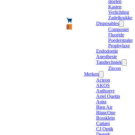
stoelen
Kasten
Verlichting
Zadelkrukken
Disposables
0
Composiet
Fluoride
Poederstraler
Prophylaxe
Endodontie
Anesthesie
Tandtechniek
Zircon
Merken
Acteon
AKOS
Anthogyr
Ariel Quetin
Astra
Bien Air
BlancOne
Bossklein
Cattani
CJ Optik
Degrek