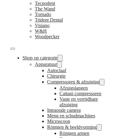
Tecnodent
The Wand
Tornado
Trident Dental
Visiano
W&H
Woodpecker
Shop op categorie
Apparatuur
Autoclaaf
Chirurgie
Compressoren & afzuiging
Afzuigslangen
Cattani compressoren
Vaste en verrijdbare
afzuiging
Intraorale camera
Meng en schudmachines
Microscoop
Röntgen & beeldvorming
Röntgen armen