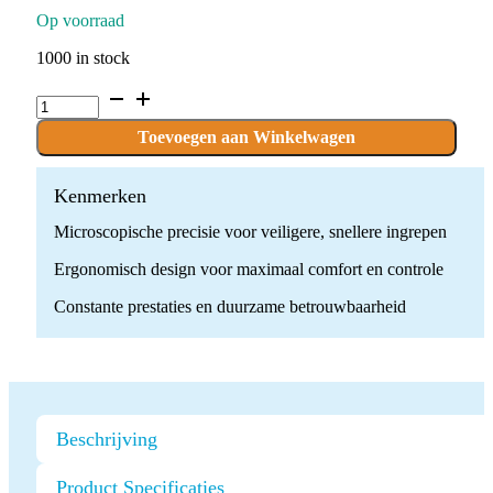
Op voorraad
1000 in stock
ACTEON
Piezotome
handstuk
Toevoegen aan Winkelwagen
+
snoer
quantity
Kenmerken
Microscopische precisie voor veiligere, snellere ingrepen
Ergonomisch design voor maximaal comfort en controle
Constante prestaties en duurzame betrouwbaarheid
Beschrijving
Product Specificaties