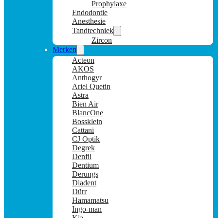
Prophylaxe
Endodontie
Anesthesie
Tandtechniek
Zircon
Merken
Acteon
AKOS
Anthogyr
Ariel Quetin
Astra
Bien Air
BlancOne
Bossklein
Cattani
CJ Optik
Degrek
Denfil
Dentium
Derungs
Diadent
Dürr
Hamamatsu
Ingo-man
Kia