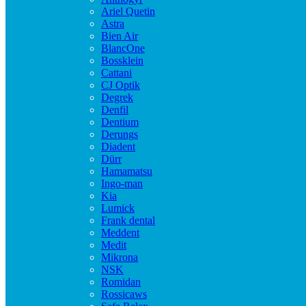
Ariel Quetin
Astra
Bien Air
BlancOne
Bossklein
Cattani
CJ Optik
Degrek
Denfil
Dentium
Derungs
Diadent
Dürr
Hamamatsu
Ingo-man
Kia
Lumick
Frank dental
Meddent
Medit
Mikrona
NSK
Romidan
Rossicaws