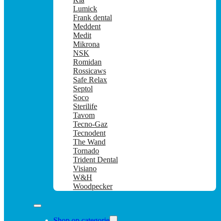
Lumick
Frank dental
Meddent
Medit
Mikrona
NSK
Romidan
Rossicaws
Safe Relax
Septol
Soco
Sterilife
Tavom
Tecno-Gaz
Tecnodent
The Wand
Tornado
Trident Dental
Visiano
W&H
Woodpecker
Shop op categorie