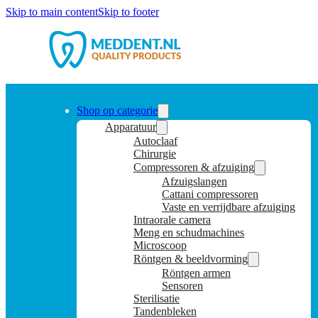
Skip to main content
Skip to footer
Shop op categorie
Apparatuur
Autoclaaf
Chirurgie
Compressoren & afzuiging
Afzuigslangen
Cattani compressoren
Vaste en verrijdbare afzuiging
Intraorale camera
Meng en schudmachines
Microscoop
Röntgen & beeldvorming
Röntgen armen
Sensoren
Sterilisatie
Tandenbleken