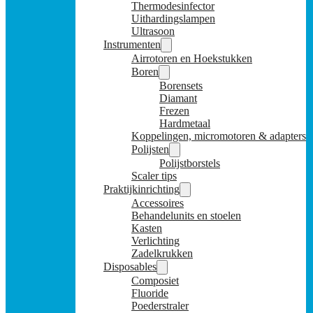
Thermodesinfector
Uithardingslampen
Ultrasoon
Instrumenten
Airrotoren en Hoekstukken
Boren
Borensets
Diamant
Frezen
Hardmetaal
Koppelingen, micromotoren & adapters
Polijsten
Polijstborstels
Scaler tips
Praktijkinrichting
Accessoires
Behandelunits en stoelen
Kasten
Verlichting
Zadelkrukken
Disposables
Composiet
Fluoride
Poederstraler