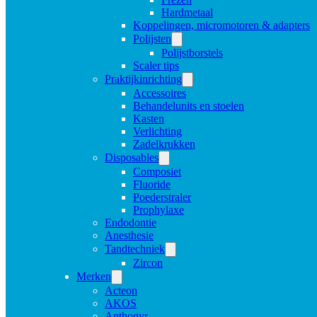
Hardmetaal
Koppelingen, micromotoren & adapters
Polijsten
Polijstborstels
Scaler tips
Praktijkinrichting
Accessoires
Behandelunits en stoelen
Kasten
Verlichting
Zadelkrukken
Disposables
Composiet
Fluoride
Poederstraler
Prophylaxe
Endodontie
Anesthesie
Tandtechniek
Zircon
Merken
Acteon
AKOS
Anthogyr