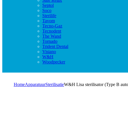
Safe Relax
Septol
Soco
Sterilife
Tavom
Tecno-Gaz
Tecnodent
The Wand
Tornado
Trident Dental
Visiano
W&H
Woodpecker
Home
Apparatuur
Sterilisatie
W&H Lisa sterilisator (Type B auto