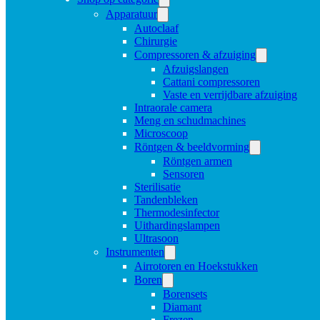
Apparatuur
Autoclaaf
Chirurgie
Compressoren & afzuiging
Afzuigslangen
Cattani compressoren
Vaste en verrijdbare afzuiging
Intraorale camera
Meng en schudmachines
Microscoop
Röntgen & beeldvorming
Röntgen armen
Sensoren
Sterilisatie
Tandenbleken
Thermodesinfector
Uithardingslampen
Ultrasoon
Instrumenten
Airrotoren en Hoekstukken
Boren
Borensets
Diamant
Frezen