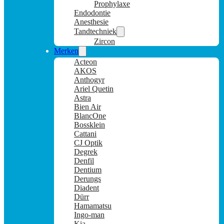
Prophylaxe
Endodontie
Anesthesie
Tandtechniek
Zircon
Merken
Acteon
AKOS
Anthogyr
Ariel Quetin
Astra
Bien Air
BlancOne
Bossklein
Cattani
CJ Optik
Degrek
Denfil
Dentium
Derungs
Diadent
Dürr
Hamamatsu
Ingo-man
Kia