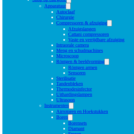
Apparatuur
Autoclaaf
Chirurgie
Compressoren & afzuiging
Afzuigslangen
Cattani compressoren
Vaste en verrijdbare afzuiging
Intraorale camera
Meng en schudmachines
Microscoop
Röntgen & beeldvorming
Röntgen armen
Sensoren
Sterilisatie
Tandenbleken
Thermodesinfector
Uithardingslampen
Ultrasoon
Instrumenten
Airrotoren en Hoekstukken
Boren
Borensets
Diamant
Frezen