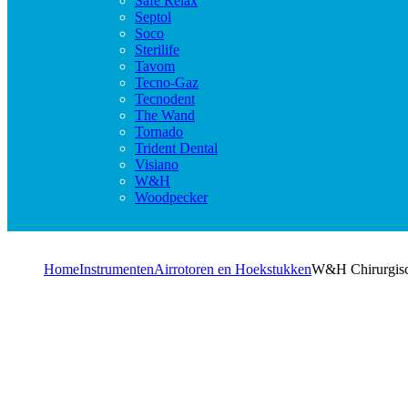
Safe Relax
Septol
Soco
Sterilife
Tavom
Tecno-Gaz
Tecnodent
The Wand
Tornado
Trident Dental
Visiano
W&H
Woodpecker
Home
Instrumenten
Airrotoren en Hoekstukken
W&H Chirurgisc