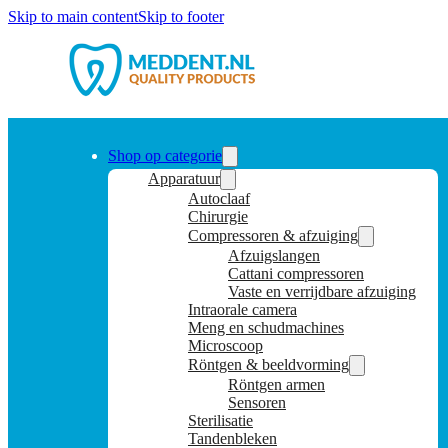
Skip to main content
Skip to footer
Shop op categorie
Apparatuur
Autoclaaf
Chirurgie
Compressoren & afzuiging
Afzuigslangen
Cattani compressoren
Vaste en verrijdbare afzuiging
Intraorale camera
Meng en schudmachines
Microscoop
Röntgen & beeldvorming
Röntgen armen
Sensoren
Sterilisatie
Tandenbleken