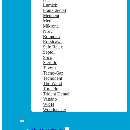
Lumick
Frank dental
Meddent
Medit
Mikrona
NSK
Romidan
Rossicaws
Safe Relax
Septol
Soco
Sterilife
Tavom
Tecno-Gaz
Tecnodent
The Wand
Tornado
Trident Dental
Visiano
W&H
Woodpecker
Shop op categorie