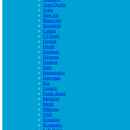
Ariel Quetin
Astra
Bien Air
BlancOne
Bossklein
Cattani
CJ Optik
Degrek
Denfil
Dentium
Derungs
Diadent
Dürr
Hamamatsu
Ingo-man
Kia
Lumick
Frank dental
Meddent
Medit
Mikrona
NSK
Romidan
Rossicaws