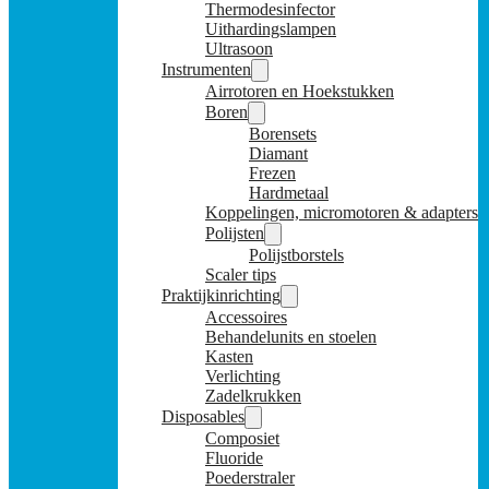
Thermodesinfector
Uithardingslampen
Ultrasoon
Instrumenten
Airrotoren en Hoekstukken
Boren
Borensets
Diamant
Frezen
Hardmetaal
Koppelingen, micromotoren & adapters
Polijsten
Polijstborstels
Scaler tips
Praktijkinrichting
Accessoires
Behandelunits en stoelen
Kasten
Verlichting
Zadelkrukken
Disposables
Composiet
Fluoride
Poederstraler