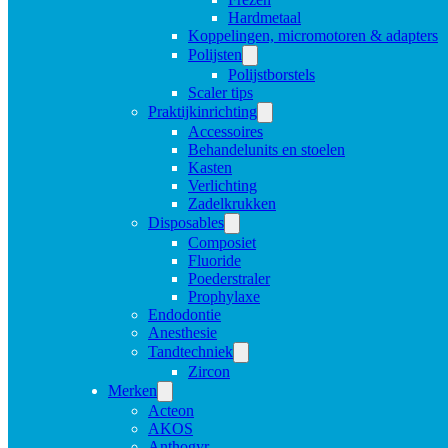
Hardmetaal
Koppelingen, micromotoren & adapters
Polijsten
Polijstborstels
Scaler tips
Praktijkinrichting
Accessoires
Behandelunits en stoelen
Kasten
Verlichting
Zadelkrukken
Disposables
Composiet
Fluoride
Poederstraler
Prophylaxe
Endodontie
Anesthesie
Tandtechniek
Zircon
Merken
Acteon
AKOS
Anthogyr