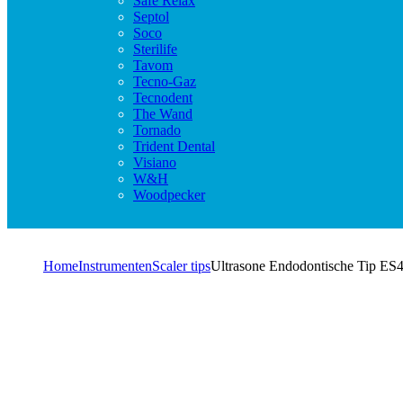
Safe Relax
Septol
Soco
Sterilife
Tavom
Tecno-Gaz
Tecnodent
The Wand
Tornado
Trident Dental
Visiano
W&H
Woodpecker
Home
Instrumenten
Scaler tips
Ultrasone Endodontische Tip ES