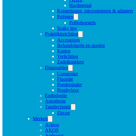
Hardmetaal
Koppelingen, micromotoren & adapters
Polijsten
Polijstborstels
Scaler tips
Praktijkinrichting
Accessoires
Behandelunits en stoelen
Kasten
Verlichting
Zadelkrukken
Disposables
Composiet
Fluoride
Poederstraler
Prophylaxe
Endodontie
Anesthesie
Tandtechniek
Zircon
Merken
Acteon
AKOS
Anthogyr