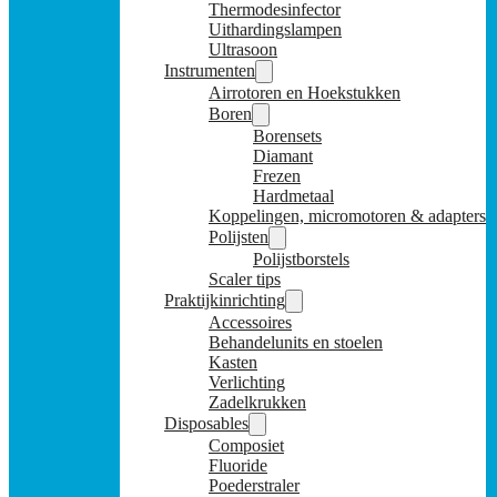
Thermodesinfector
Uithardingslampen
Ultrasoon
Instrumenten
Airrotoren en Hoekstukken
Boren
Borensets
Diamant
Frezen
Hardmetaal
Koppelingen, micromotoren & adapters
Polijsten
Polijstborstels
Scaler tips
Praktijkinrichting
Accessoires
Behandelunits en stoelen
Kasten
Verlichting
Zadelkrukken
Disposables
Composiet
Fluoride
Poederstraler