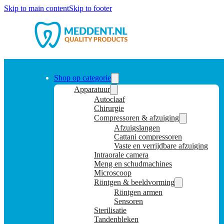
Skip to main content
Skip to footer
Shop op categorie
Apparatuur
Autoclaaf
Chirurgie
Compressoren & afzuiging
Afzuigslangen
Cattani compressoren
Vaste en verrijdbare afzuiging
Intraorale camera
Meng en schudmachines
Microscoop
Röntgen & beeldvorming
Röntgen armen
Sensoren
Sterilisatie
Tandenbleken