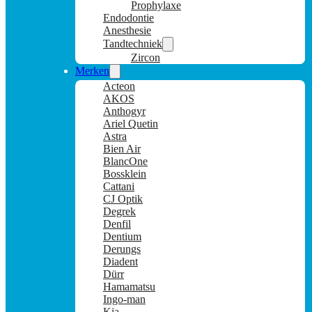
Prophylaxe
Endodontie
Anesthesie
Tandtechniek
Zircon
Merken
Acteon
AKOS
Anthogyr
Ariel Quetin
Astra
Bien Air
BlancOne
Bossklein
Cattani
CJ Optik
Degrek
Denfil
Dentium
Derungs
Diadent
Dürr
Hamamatsu
Ingo-man
Kia