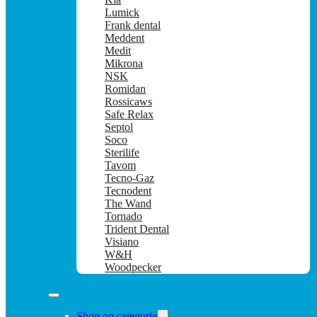
Lumick
Frank dental
Meddent
Medit
Mikrona
NSK
Romidan
Rossicaws
Safe Relax
Septol
Soco
Sterilife
Tavom
Tecno-Gaz
Tecnodent
The Wand
Tornado
Trident Dental
Visiano
W&H
Woodpecker
Shop op categorie