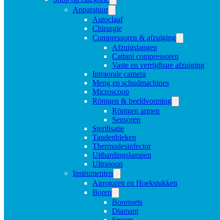
Apparatuur
Autoclaaf
Chirurgie
Compressoren & afzuiging
Afzuigslangen
Cattani compressoren
Vaste en verrijdbare afzuiging
Intraorale camera
Meng en schudmachines
Microscoop
Röntgen & beeldvorming
Röntgen armen
Sensoren
Sterilisatie
Tandenbleken
Thermodesinfector
Uithardingslampen
Ultrasoon
Instrumenten
Airrotoren en Hoekstukken
Boren
Borensets
Diamant
Frezen