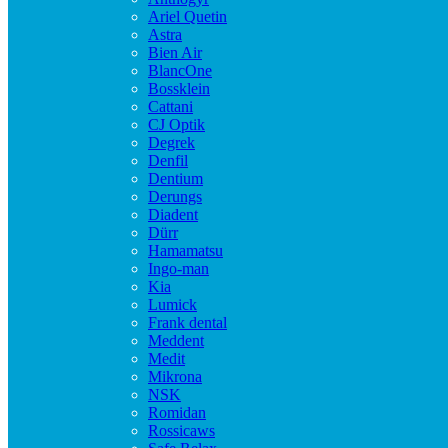
Ariel Quetin
Astra
Bien Air
BlancOne
Bossklein
Cattani
CJ Optik
Degrek
Denfil
Dentium
Derungs
Diadent
Dürr
Hamamatsu
Ingo-man
Kia
Lumick
Frank dental
Meddent
Medit
Mikrona
NSK
Romidan
Rossicaws