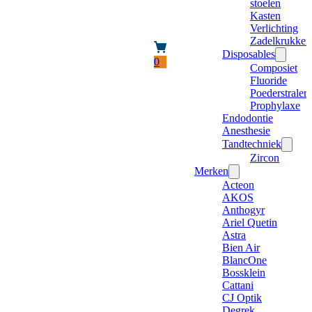
stoelen
Kasten
Verlichting
Zadelkrukken
Disposables
0
Composiet
Fluoride
Poederstraler
Prophylaxe
Endodontie
Anesthesie
Tandtechniek
Zircon
Merken
Acteon
AKOS
Anthogyr
Ariel Quetin
Astra
Bien Air
BlancOne
Bossklein
Cattani
CJ Optik
Degrek