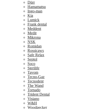
Dürr
Hamamatsu
Ingo-man
Kia
Lumick
Frank dental
Meddent
Medit
Mikrona
NSK
Romidan
Rossicaws
Safe Relax
Septol
Soco
Sterilife
Tavom
Tecno-Gaz
Tecnodent
The Wand
Tornado
Trident Dental
Visiano
W&H
Woodpecker