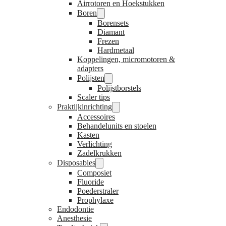
Airrotoren en Hoekstukken
Boren
Borensets
Diamant
Frezen
Hardmetaal
Koppelingen, micromotoren &
adapters
Polijsten
Polijstborstels
Scaler tips
Praktijkinrichting
Accessoires
Behandelunits en stoelen
Kasten
Verlichting
Zadelkrukken
Disposables
Composiet
Fluoride
Poederstraler
Prophylaxe
Endodontie
Anesthesie