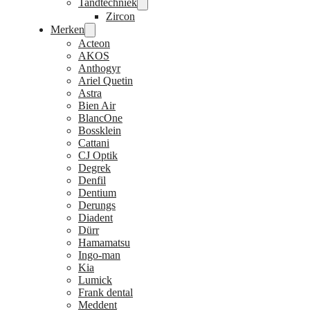
Tandtechniek
Zircon
Merken
Acteon
AKOS
Anthogyr
Ariel Quetin
Astra
Bien Air
BlancOne
Bossklein
Cattani
CJ Optik
Degrek
Denfil
Dentium
Derungs
Diadent
Dürr
Hamamatsu
Ingo-man
Kia
Lumick
Frank dental
Meddent