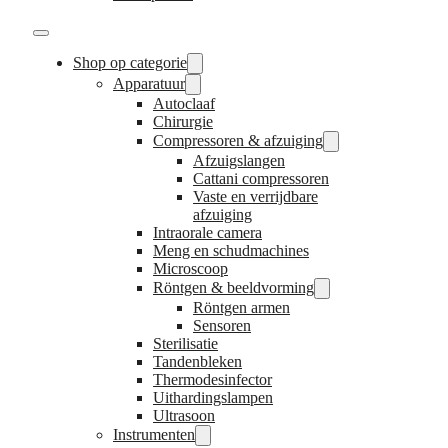
Shop op categorie
Apparatuur
Autoclaaf
Chirurgie
Compressoren & afzuiging
Afzuigslangen
Cattani compressoren
Vaste en verrijdbare
afzuiging
Intraorale camera
Meng en schudmachines
Microscoop
Röntgen & beeldvorming
Röntgen armen
Sensoren
Sterilisatie
Tandenbleken
Thermodesinfector
Uithardingslampen
Ultrasoon
Instrumenten