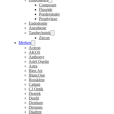
Composiet
Fluoride
Poederstraler
Prophylaxe
Endodontie
Anesthesie
Tandtechniek
Zircon
Merken
Acteon
AKOS
Anthogyr
Ariel Quetin
Astra
Bien Air
BlancOne
Bossklein
Cattani
CJ Optik
Degrek
Denfil
Dentium
Derungs
Diadent