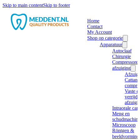
Skip to main content
Skip to footer
Home
Contact
My Account
Shop op categorie
Apparatuur
Autoclaaf
Chirurgie
Compressore
afzuiging
Afzuig
Cattani
compre
Vaste e
verrijd
afzuigi
Intraorale ca
Meng en
schudmachine
Microscoop
Röntgen &
beeldvorming