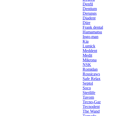
Denfil
Dentium
Derungs
Diadent
Dürr
Frank dental
Hamamatsu
Ingo-man
Kia
Lumick
Meddent
Medit
Mikrona
NSK
Romidan
Rossicaws
Safe Relax
Septol
Soco
Sterilife
Tavom
Tecno-Gaz
Tecnodent
The Wand
Tornado