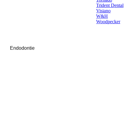
Trident Dental
Visiano
W&H
Woodpecker
Endodontie