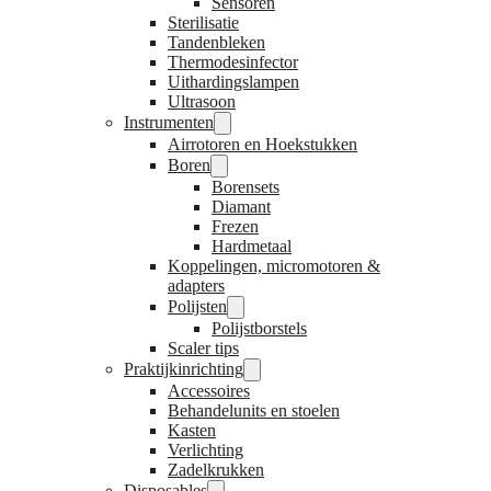
Sensoren
Sterilisatie
Tandenbleken
Thermodesinfector
Uithardingslampen
Ultrasoon
Instrumenten
Airrotoren en Hoekstukken
Boren
Borensets
Diamant
Frezen
Hardmetaal
Koppelingen, micromotoren &
adapters
Polijsten
Polijstborstels
Scaler tips
Praktijkinrichting
Accessoires
Behandelunits en stoelen
Kasten
Verlichting
Zadelkrukken
Disposables