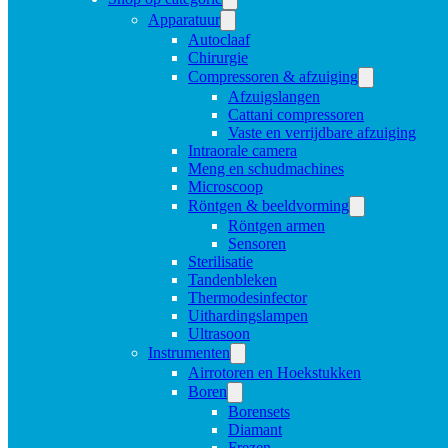
Apparatuur
Autoclaaf
Chirurgie
Compressoren & afzuiging
Afzuigslangen
Cattani compressoren
Vaste en verrijdbare afzuiging
Intraorale camera
Meng en schudmachines
Microscoop
Röntgen & beeldvorming
Röntgen armen
Sensoren
Sterilisatie
Tandenbleken
Thermodesinfector
Uithardingslampen
Ultrasoon
Instrumenten
Airrotoren en Hoekstukken
Boren
Borensets
Diamant
Frezen