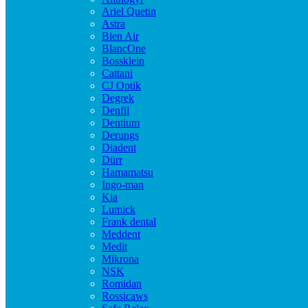
Ariel Quetin
Astra
Bien Air
BlancOne
Bossklein
Cattani
CJ Optik
Degrek
Denfil
Dentium
Derungs
Diadent
Dürr
Hamamatsu
Ingo-man
Kia
Lumick
Frank dental
Meddent
Medit
Mikrona
NSK
Romidan
Rossicaws