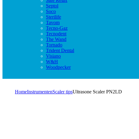
Safe Relax
Septol
Soco
Sterilife
Tavom
Tecno-Gaz
Tecnodent
The Wand
Tornado
Trident Dental
Visiano
W&H
Woodpecker
Home
Instrumenten
Scaler tips
Ultrasone Scaler PN2LD