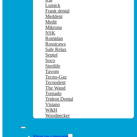
Lumick
Frank dental
Meddent
Medit
Mikrona
NSK
Romidan
Rossicaws
Safe Relax
Septol
Soco
Sterilife
Tavom
Tecno-Gaz
Tecnodent
The Wand
Tornado
Trident Dental
Visiano
W&H
Woodpecker
Shop op categorie