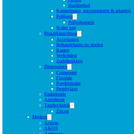
Hardmetaal
Koppelingen, micromotoren & adapters
Polijsten
Polijstborstels
Scaler tips
Praktijkinrichting
Accessoires
Behandelunits en stoelen
Kasten
Verlichting
Zadelkrukken
Disposables
Composiet
Fluoride
Poederstraler
Prophylaxe
Endodontie
Anesthesie
Tandtechniek
Zircon
Merken
Acteon
AKOS
Anthogyr