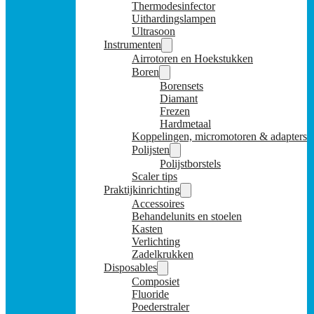
Thermodesinfector
Uithardingslampen
Ultrasoon
Instrumenten
Airrotoren en Hoekstukken
Boren
Borensets
Diamant
Frezen
Hardmetaal
Koppelingen, micromotoren & adapters
Polijsten
Polijstborstels
Scaler tips
Praktijkinrichting
Accessoires
Behandelunits en stoelen
Kasten
Verlichting
Zadelkrukken
Disposables
Composiet
Fluoride
Poederstraler