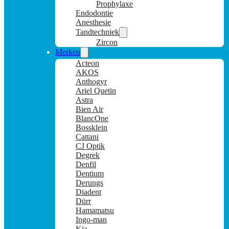
Prophylaxe
Endodontie
Anesthesie
Tandtechniek
Zircon
Merken
Acteon
AKOS
Anthogyr
Ariel Quetin
Astra
Bien Air
BlancOne
Bossklein
Cattani
CJ Optik
Degrek
Denfil
Dentium
Derungs
Diadent
Dürr
Hamamatsu
Ingo-man
Kia