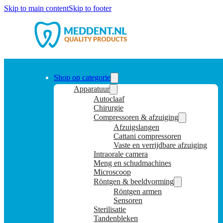
Skip to main content
Skip to footer
Shop op categorie
Apparatuur
Autoclaaf
Chirurgie
Compressoren & afzuiging
Afzuigslangen
Cattani compressoren
Vaste en verrijdbare afzuiging
Intraorale camera
Meng en schudmachines
Microscoop
Röntgen & beeldvorming
Röntgen armen
Sensoren
Sterilisatie
Tandenbleken