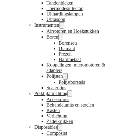
Tandenbleken
Thermodesinfector
Uithardingslampen
Ultrasoon
Instrumenten
Airrotoren en Hoekstukken
Boren
Borensets
Diamant
Frezen
Hardmetaal
Koppelingen, micromotoren &
adapters
Polijsten
Polijstborstels
Scaler tips
Praktijkinrichting
Accessoires
Behandelunits en stoelen
Kasten
Verlichting
Zadelkrukken
Disposables
Composiet