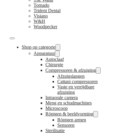
Tornado
Trident Dental
Visiano
W&H
Woodpecker
Shop op categorie
Apparatuur
Autoclaaf
Chirurgie
Compressoren & afzuiging
Afzuigslangen
Cattani compressoren
Vaste en verrijdbare
afzuiging
Intraorale camera
Meng en schudmachines
Microscoop
Röntgen & beeldvorming
Röntgen armen
Sensoren
Sterilisatie