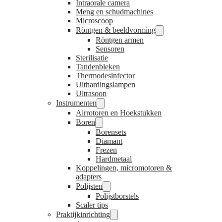
Intraorale camera
Meng en schudmachines
Microscoop
Röntgen & beeldvorming
Röntgen armen
Sensoren
Sterilisatie
Tandenbleken
Thermodesinfector
Uithardingslampen
Ultrasoon
Instrumenten
Airrotoren en Hoekstukken
Boren
Borensets
Diamant
Frezen
Hardmetaal
Koppelingen, micromotoren &
adapters
Polijsten
Polijstborstels
Scaler tips
Praktijkinrichting