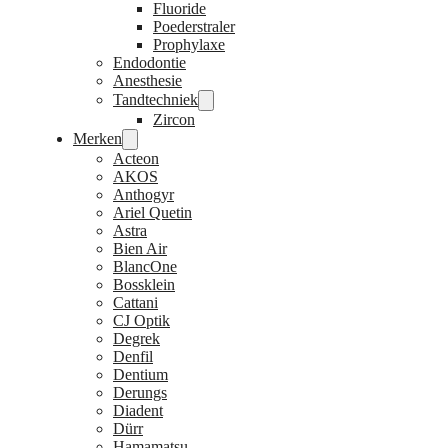
Fluoride
Poederstraler
Prophylaxe
Endodontie
Anesthesie
Tandtechniek
Zircon
Merken
Acteon
AKOS
Anthogyr
Ariel Quetin
Astra
Bien Air
BlancOne
Bossklein
Cattani
CJ Optik
Degrek
Denfil
Dentium
Derungs
Diadent
Dürr
Hamamatsu