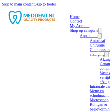
Skip to main content
Skip to footer
Home
Contact
My Account
Shop op categorie
Apparatuur
Autoclaaf
Chirurgie
Compressore
afzuiging
Afzuig
Cattani
compre
Vaste e
verrijd
afzuigi
Intraorale ca
Meng en
schudmachine
Microscoop
Röntgen &
beeldvorming