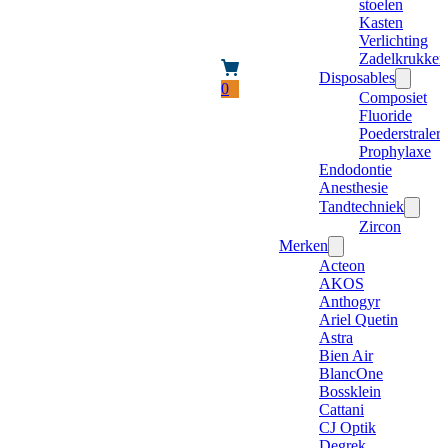
stoelen
Kasten
Verlichting
Zadelkrukken
Disposables
0
Composiet
Fluoride
Poederstraler
Prophylaxe
Endodontie
Anesthesie
Tandtechniek
Zircon
Merken
Acteon
AKOS
Anthogyr
Ariel Quetin
Astra
Bien Air
BlancOne
Bossklein
Cattani
CJ Optik
Degrek