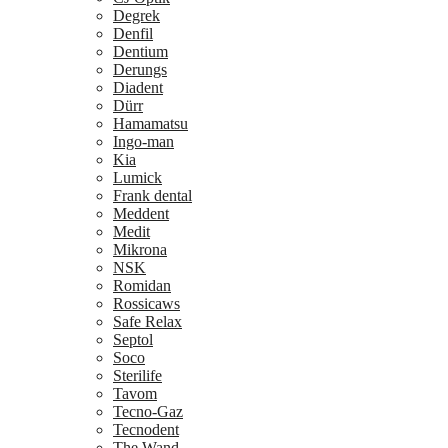
Degrek
Denfil
Dentium
Derungs
Diadent
Dürr
Hamamatsu
Ingo-man
Kia
Lumick
Frank dental
Meddent
Medit
Mikrona
NSK
Romidan
Rossicaws
Safe Relax
Septol
Soco
Sterilife
Tavom
Tecno-Gaz
Tecnodent
The Wand