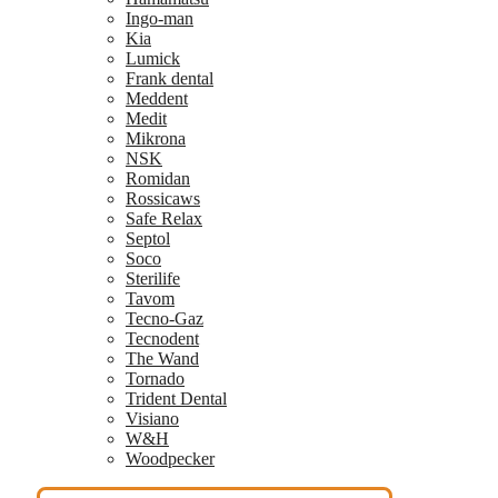
Ingo-man
Kia
Lumick
Frank dental
Meddent
Medit
Mikrona
NSK
Romidan
Rossicaws
Safe Relax
Septol
Soco
Sterilife
Tavom
Tecno-Gaz
Tecnodent
The Wand
Tornado
Trident Dental
Visiano
W&H
Woodpecker