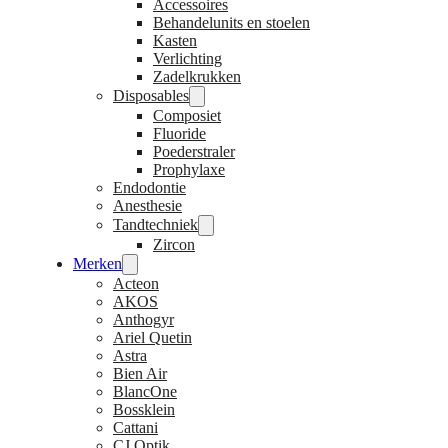
Accessoires
Behandelunits en stoelen
Kasten
Verlichting
Zadelkrukken
Disposables
Composiet
Fluoride
Poederstraler
Prophylaxe
Endodontie
Anesthesie
Tandtechniek
Zircon
Merken
Acteon
AKOS
Anthogyr
Ariel Quetin
Astra
Bien Air
BlancOne
Bossklein
Cattani
CJ Optik