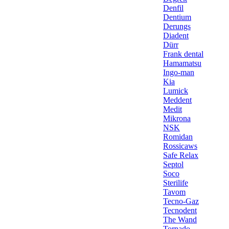
Denfil
Dentium
Derungs
Diadent
Dürr
Frank dental
Hamamatsu
Ingo-man
Kia
Lumick
Meddent
Medit
Mikrona
NSK
Romidan
Rossicaws
Safe Relax
Septol
Soco
Sterilife
Tavom
Tecno-Gaz
Tecnodent
The Wand
Tornado