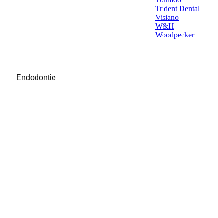
Trident Dental
Visiano
W&H
Woodpecker
Endodontie