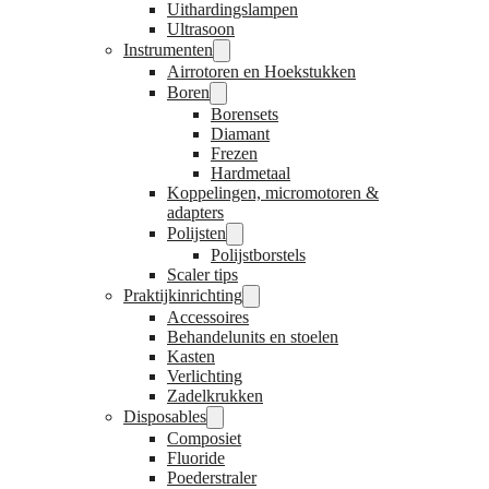
Uithardingslampen
Ultrasoon
Instrumenten
Airrotoren en Hoekstukken
Boren
Borensets
Diamant
Frezen
Hardmetaal
Koppelingen, micromotoren &
adapters
Polijsten
Polijstborstels
Scaler tips
Praktijkinrichting
Accessoires
Behandelunits en stoelen
Kasten
Verlichting
Zadelkrukken
Disposables
Composiet
Fluoride
Poederstraler