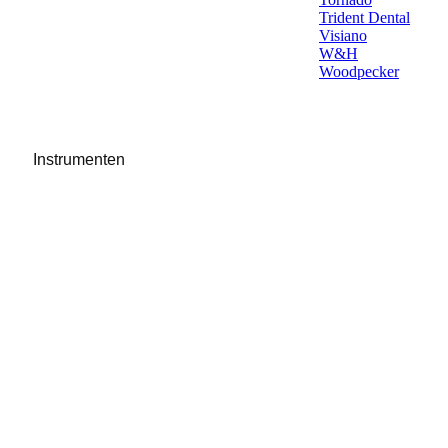
Trident Dental
Visiano
W&H
Woodpecker
Instrumenten