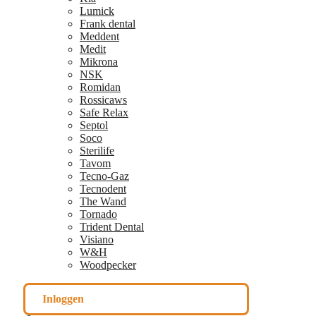
Lumick
Frank dental
Meddent
Medit
Mikrona
NSK
Romidan
Rossicaws
Safe Relax
Septol
Soco
Sterilife
Tavom
Tecno-Gaz
Tecnodent
The Wand
Tornado
Trident Dental
Visiano
W&H
Woodpecker
Inloggen