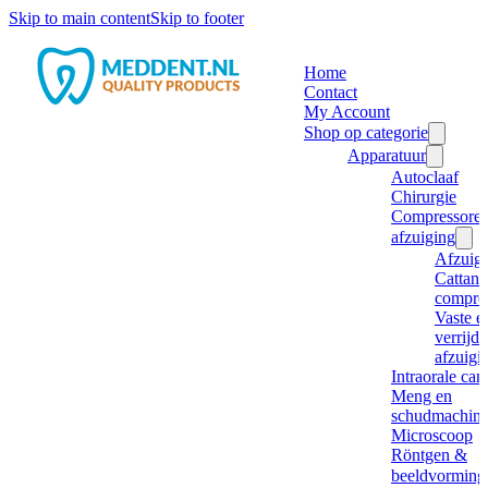
Skip to main content
Skip to footer
Home
Contact
My Account
Shop op categorie
Apparatuur
Autoclaaf
Chirurgie
Compressore
afzuiging
Afzuig
Cattani
compre
Vaste e
verrijd
afzuigi
Intraorale ca
Meng en
schudmachine
Microscoop
Röntgen &
beeldvorming