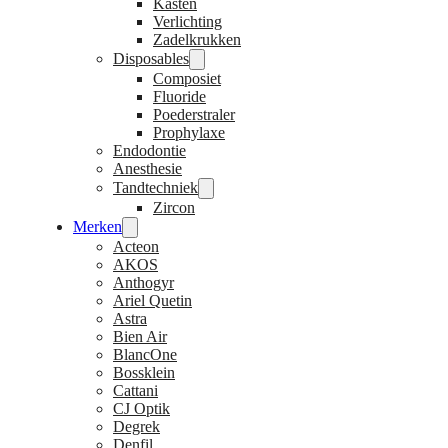
Kasten
Verlichting
Zadelkrukken
Disposables
Composiet
Fluoride
Poederstraler
Prophylaxe
Endodontie
Anesthesie
Tandtechniek
Zircon
Merken
Acteon
AKOS
Anthogyr
Ariel Quetin
Astra
Bien Air
BlancOne
Bossklein
Cattani
CJ Optik
Degrek
Denfil