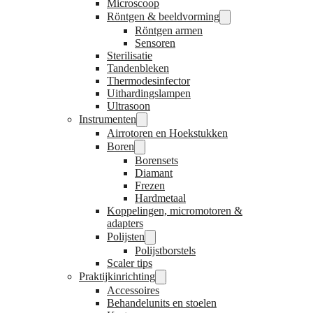
Microscoop
Röntgen & beeldvorming
Röntgen armen
Sensoren
Sterilisatie
Tandenbleken
Thermodesinfector
Uithardingslampen
Ultrasoon
Instrumenten
Airrotoren en Hoekstukken
Boren
Borensets
Diamant
Frezen
Hardmetaal
Koppelingen, micromotoren &
adapters
Polijsten
Polijstborstels
Scaler tips
Praktijkinrichting
Accessoires
Behandelunits en stoelen