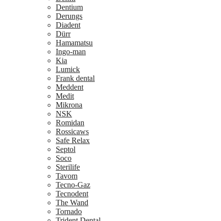
Dentium
Derungs
Diadent
Dürr
Hamamatsu
Ingo-man
Kia
Lumick
Frank dental
Meddent
Medit
Mikrona
NSK
Romidan
Rossicaws
Safe Relax
Septol
Soco
Sterilife
Tavom
Tecno-Gaz
Tecnodent
The Wand
Tornado
Trident Dental