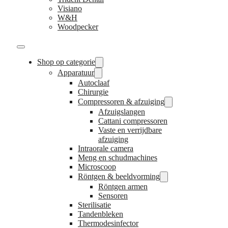
Visiano
W&H
Woodpecker
Shop op categorie
Apparatuur
Autoclaaf
Chirurgie
Compressoren & afzuiging
Afzuigslangen
Cattani compressoren
Vaste en verrijdbare
afzuiging
Intraorale camera
Meng en schudmachines
Microscoop
Röntgen & beeldvorming
Röntgen armen
Sensoren
Sterilisatie
Tandenbleken
Thermodesinfector