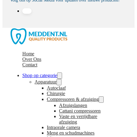
Volg ons op Social Media voor updates over nieuwe producten!
Home
Over Ons
Contact
Shop op categorie
Apparatuur
Autoclaaf
Chirurgie
Compressoren & afzuiging
Afzuigslangen
Cattani compressoren
Vaste en verrijdbare
afzuiging
Intraorale camera
Meng en schudmachines