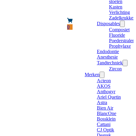
stoelen
Kasten
Verlichting
Zadelkrukken
Disposables
0
Composiet
Fluoride
Poederstraler
Prophylaxe
Endodontie
Anesthesie
Tandtechniek
Zircon
Merken
Acteon
AKOS
Anthogyr
Ariel Quetin
Astra
Bien Air
BlancOne
Bossklein
Cattani
CJ Optik
Degrek