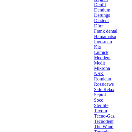
Denfil
Dentium
Derungs
Diadent
Dürr
Frank dental
Hamamatsu
Ingo-man
Kia
Lumick
Meddent
Medit
Mikrona
NSK
Romidan
Rossicaws
Safe Relax
Septol
Soco
Sterilife
Tavom
Tecno-Gaz
Tecnodent
The Wand
Tornado