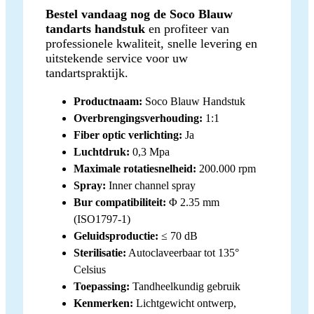
Bestel vandaag nog de Soco Blauw
tandarts handstuk
en profiteer van
professionele kwaliteit, snelle levering en
uitstekende service voor uw
tandartspraktijk.
Productnaam:
Soco Blauw Handstuk
Overbrengingsverhouding:
1:1
Fiber optic verlichting:
Ja
Luchtdruk:
0,3 Mpa
Maximale rotatiesnelheid:
200.000 rpm
Spray:
Inner channel spray
Bur compatibiliteit:
Φ 2.35 mm
(ISO1797-1)
Geluidsproductie:
≤ 70 dB
Sterilisatie:
Autoclaveerbaar tot 135°
Celsius
Toepassing:
Tandheelkundig gebruik
Kenmerken:
Lichtgewicht ontwerp,