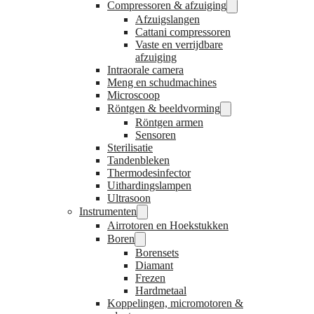
Compressoren & afzuiging
Afzuigslangen
Cattani compressoren
Vaste en verrijdbare
afzuiging
Intraorale camera
Meng en schudmachines
Microscoop
Röntgen & beeldvorming
Röntgen armen
Sensoren
Sterilisatie
Tandenbleken
Thermodesinfector
Uithardingslampen
Ultrasoon
Instrumenten
Airrotoren en Hoekstukken
Boren
Borensets
Diamant
Frezen
Hardmetaal
Koppelingen, micromotoren &