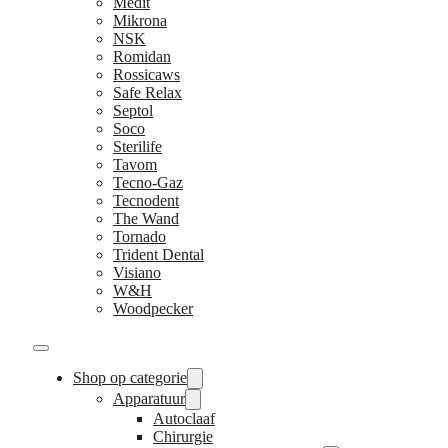
Medit
Mikrona
NSK
Romidan
Rossicaws
Safe Relax
Septol
Soco
Sterilife
Tavom
Tecno-Gaz
Tecnodent
The Wand
Tornado
Trident Dental
Visiano
W&H
Woodpecker
Shop op categorie
Apparatuur
Autoclaaf
Chirurgie