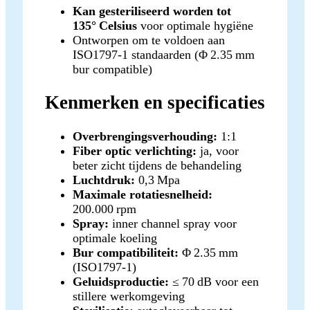
Kan gesteriliseerd worden tot
135° Celsius
voor optimale hygiëne
Ontworpen om te voldoen aan
ISO1797‑1 standaarden (Φ 2.35 mm
bur compatible)
Kenmerken en specificaties
Overbrengingsverhouding:
1:1
Fiber optic verlichting:
ja, voor
beter zicht tijdens de behandeling
Luchtdruk:
0,3 Mpa
Maximale rotatiesnelheid:
200.000 rpm
Spray:
inner channel spray voor
optimale koeling
Bur compatibiliteit:
Φ 2.35 mm
(ISO1797‑1)
Geluidsproductie:
≤ 70 dB voor een
stillere werkomgeving