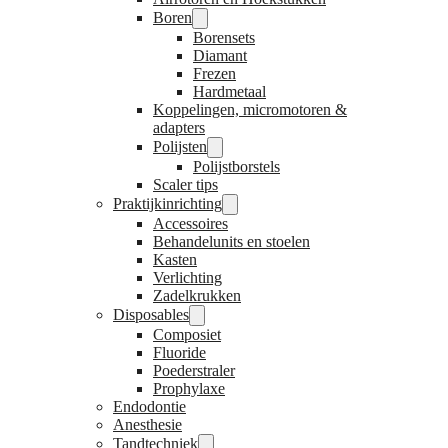
Boren
Borensets
Diamant
Frezen
Hardmetaal
Koppelingen, micromotoren &
adapters
Polijsten
Polijstborstels
Scaler tips
Praktijkinrichting
Accessoires
Behandelunits en stoelen
Kasten
Verlichting
Zadelkrukken
Disposables
Composiet
Fluoride
Poederstraler
Prophylaxe
Endodontie
Anesthesie
Tandtechniek