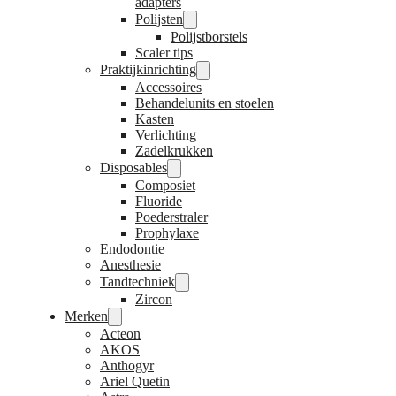
adapters
Polijsten
Polijstborstels
Scaler tips
Praktijkinrichting
Accessoires
Behandelunits en stoelen
Kasten
Verlichting
Zadelkrukken
Disposables
Composiet
Fluoride
Poederstraler
Prophylaxe
Endodontie
Anesthesie
Tandtechniek
Zircon
Merken
Acteon
AKOS
Anthogyr
Ariel Quetin