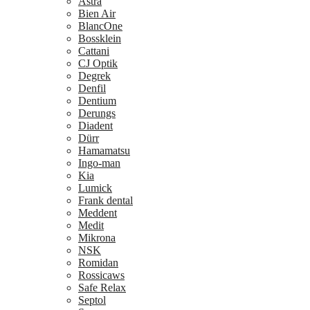
Astra
Bien Air
BlancOne
Bossklein
Cattani
CJ Optik
Degrek
Denfil
Dentium
Derungs
Diadent
Dürr
Hamamatsu
Ingo-man
Kia
Lumick
Frank dental
Meddent
Medit
Mikrona
NSK
Romidan
Rossicaws
Safe Relax
Septol