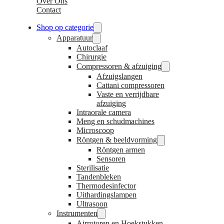
Over Ons
Contact
Shop op categorie
Apparatuur
Autoclaaf
Chirurgie
Compressoren & afzuiging
Afzuigslangen
Cattani compressoren
Vaste en verrijdbare
afzuiging
Intraorale camera
Meng en schudmachines
Microscoop
Röntgen & beeldvorming
Röntgen armen
Sensoren
Sterilisatie
Tandenbleken
Thermodesinfector
Uithardingslampen
Ultrasoon
Instrumenten
Airrotoren en Hoekstukken