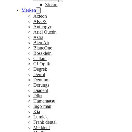
Zircon
Merken
Acteon
AKOS
Anthogyr
Ariel Quetin
Astra
Bien Air
BlancOne
Bossklein
Cattani
CJ Optik
Degrek
Denfil
Dentium
Derungs
Diadent
Dürr
Hamamatsu
Ingo-man
Kia
Lumick
Frank dental
Meddent