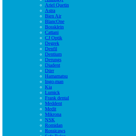
Ariel Quetin
Astra
Bien Air
BlancOne
Bossklein
Cattani
CJ Optik
Degrek
Denfil
Dentium
Derungs
Diadent
Dürr
Hamamatsu
Ingo-man
Kia
Lumick
Frank dental
Meddent
Medit
Mikrona
NSK
Romidan
Rossicaws