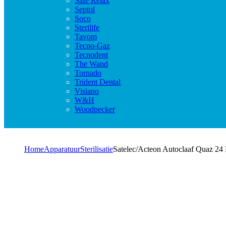
Safe Relax
Septol
Soco
Sterilife
Tavom
Tecno-Gaz
Tecnodent
The Wand
Tornado
Trident Dental
Visiano
W&H
Woodpecker
Home
Apparatuur
Sterilisatie
Satelec/Acteon Autoclaaf Quaz 24 