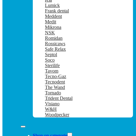
Lumick
Frank dental
Meddent
Medit
Mikrona
NSK
Romidan
Rossicaws
Safe Relax
Septol
Soco
Sterilife
Tavom
Tecno-Gaz
Tecnodent
The Wand
Tornado
Trident Dental
Visiano
W&H
Woodpecker
Shop op categorie