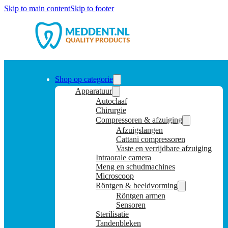
Skip to main content
Skip to footer
Shop op categorie
Apparatuur
Autoclaaf
Chirurgie
Compressoren & afzuiging
Afzuigslangen
Cattani compressoren
Vaste en verrijdbare afzuiging
Intraorale camera
Meng en schudmachines
Microscoop
Röntgen & beeldvorming
Röntgen armen
Sensoren
Sterilisatie
Tandenbleken