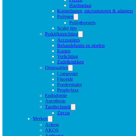
Hardmetaal
Koppelingen, micromotoren & adapters
Polijsten
Polijstborstels
Scaler tips
Praktijkinrichting
Accessoires
Behandelunits en stoelen
Kasten
Verlichting
Zadelkrukken
Disposables
Composiet
Fluoride
Poederstraler
Prophylaxe
Endodontie
Anesthesie
Tandtechniek
Zircon
Merken
Acteon
AKOS
Anthogyr