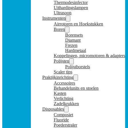
Thermodesinfector
Uithardingslampen
Ultrasoon
Instrumenten
Airrotoren en Hoekstukken
Boren
Borensets
Diamant
Frezen
Hardmetaal
Koppelingen, micromotoren & adapters
Polijsten
Polijstborstels
Scaler tips
Praktijkinrichting
Accessoires
Behandelunits en stoelen
Kasten
Verlichting
Zadelkrukken
Disposables
Composiet
Fluoride
Poederstraler