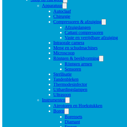
Apparatuur
Autoclaaf
Chirurgie
Compressoren & afzuiging
Afzuigslangen
Cattani compressoren
Vaste en verrijdbare afzuiging
Intraorale camera
Meng en schudmachines
Microscoop
Röntgen & beeldvorming
Röntgen armen
Sensoren
Sterilisatie
Tandenbleken
Thermodesinfector
Uithardingslampen
Ultrasoon
Instrumenten
Airrotoren en Hoekstukken
Boren
Borensets
Diamant
Frezen