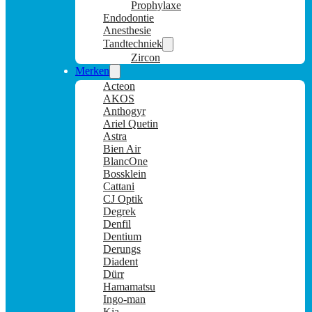
Prophylaxe
Endodontie
Anesthesie
Tandtechniek
Zircon
Merken
Acteon
AKOS
Anthogyr
Ariel Quetin
Astra
Bien Air
BlancOne
Bossklein
Cattani
CJ Optik
Degrek
Denfil
Dentium
Derungs
Diadent
Dürr
Hamamatsu
Ingo-man
Kia