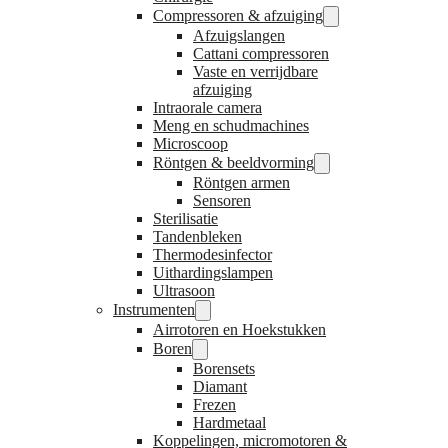
Compressoren & afzuiging
Afzuigslangen
Cattani compressoren
Vaste en verrijdbare
afzuiging
Intraorale camera
Meng en schudmachines
Microscoop
Röntgen & beeldvorming
Röntgen armen
Sensoren
Sterilisatie
Tandenbleken
Thermodesinfector
Uithardingslampen
Ultrasoon
Instrumenten
Airrotoren en Hoekstukken
Boren
Borensets
Diamant
Frezen
Hardmetaal
Koppelingen, micromotoren &