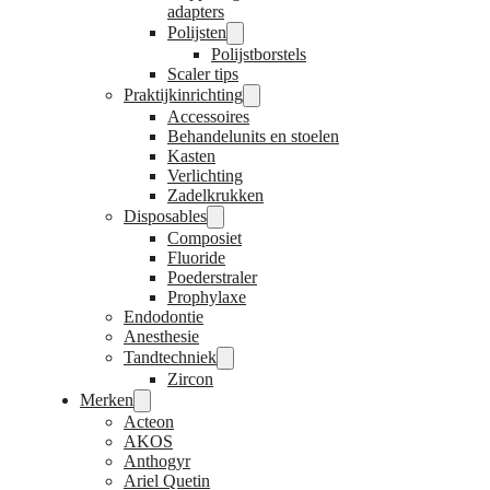
adapters
Polijsten
Polijstborstels
Scaler tips
Praktijkinrichting
Accessoires
Behandelunits en stoelen
Kasten
Verlichting
Zadelkrukken
Disposables
Composiet
Fluoride
Poederstraler
Prophylaxe
Endodontie
Anesthesie
Tandtechniek
Zircon
Merken
Acteon
AKOS
Anthogyr
Ariel Quetin