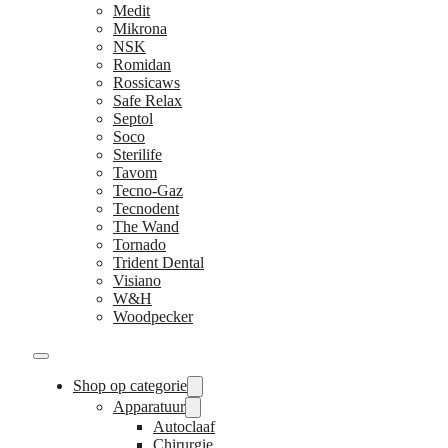
Medit
Mikrona
NSK
Romidan
Rossicaws
Safe Relax
Septol
Soco
Sterilife
Tavom
Tecno-Gaz
Tecnodent
The Wand
Tornado
Trident Dental
Visiano
W&H
Woodpecker
Shop op categorie
Apparatuur
Autoclaaf
Chirurgie