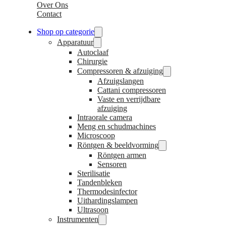
Over Ons
Contact
Shop op categorie
Apparatuur
Autoclaaf
Chirurgie
Compressoren & afzuiging
Afzuigslangen
Cattani compressoren
Vaste en verrijdbare
afzuiging
Intraorale camera
Meng en schudmachines
Microscoop
Röntgen & beeldvorming
Röntgen armen
Sensoren
Sterilisatie
Tandenbleken
Thermodesinfector
Uithardingslampen
Ultrasoon
Instrumenten