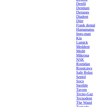
Denfil
Dentium
Derungs
Diadent
Dürr
Frank dental
Hamamatsu
Ingo-man
Kia
Lumick
Meddent
Medit
Mikrona
NSK
Romidan
Rossicaws
Safe Relax
Septol
Soco
Sterilife
Tavom
Tecno-Gaz
Tecnodent
The Wand
Tornado