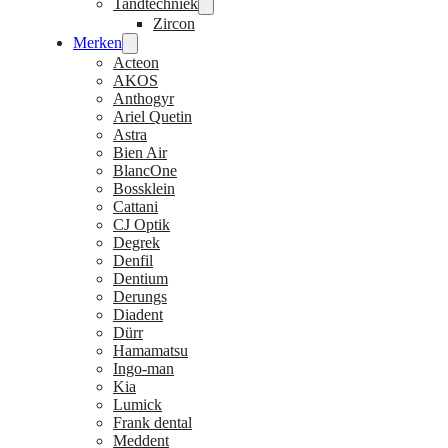
Tandtechniek
Zircon
Merken
Acteon
AKOS
Anthogyr
Ariel Quetin
Astra
Bien Air
BlancOne
Bossklein
Cattani
CJ Optik
Degrek
Denfil
Dentium
Derungs
Diadent
Dürr
Hamamatsu
Ingo-man
Kia
Lumick
Frank dental
Meddent