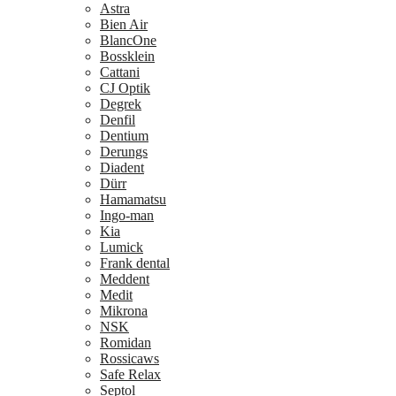
Astra
Bien Air
BlancOne
Bossklein
Cattani
CJ Optik
Degrek
Denfil
Dentium
Derungs
Diadent
Dürr
Hamamatsu
Ingo-man
Kia
Lumick
Frank dental
Meddent
Medit
Mikrona
NSK
Romidan
Rossicaws
Safe Relax
Septol