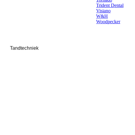
Trident Dental
Visiano
W&H
Woodpecker
Tandtechniek