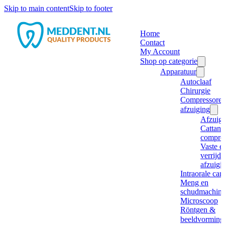
Skip to main content
Skip to footer
Home
Contact
My Account
Shop op categorie
Apparatuur
Autoclaaf
Chirurgie
Compressore
afzuiging
Afzuig
Cattani
compre
Vaste e
verrijd
afzuigi
Intraorale ca
Meng en
schudmachine
Microscoop
Röntgen &
beeldvorming