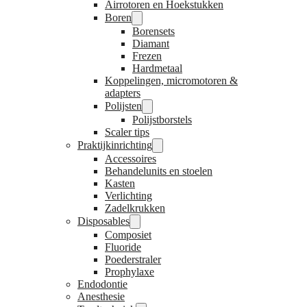
Airrotoren en Hoekstukken
Boren
Borensets
Diamant
Frezen
Hardmetaal
Koppelingen, micromotoren &
adapters
Polijsten
Polijstborstels
Scaler tips
Praktijkinrichting
Accessoires
Behandelunits en stoelen
Kasten
Verlichting
Zadelkrukken
Disposables
Composiet
Fluoride
Poederstraler
Prophylaxe
Endodontie
Anesthesie