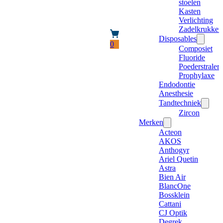
stoelen
Kasten
Verlichting
Zadelkrukken
Disposables
0
Composiet
Fluoride
Poederstraler
Prophylaxe
Endodontie
Anesthesie
Tandtechniek
Zircon
Merken
Acteon
AKOS
Anthogyr
Ariel Quetin
Astra
Bien Air
BlancOne
Bossklein
Cattani
CJ Optik
Degrek