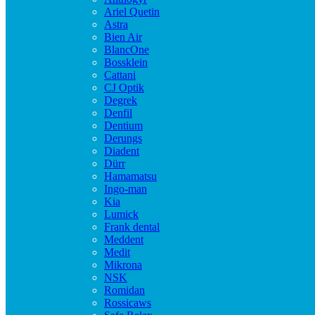
Ariel Quetin
Astra
Bien Air
BlancOne
Bossklein
Cattani
CJ Optik
Degrek
Denfil
Dentium
Derungs
Diadent
Dürr
Hamamatsu
Ingo-man
Kia
Lumick
Frank dental
Meddent
Medit
Mikrona
NSK
Romidan
Rossicaws