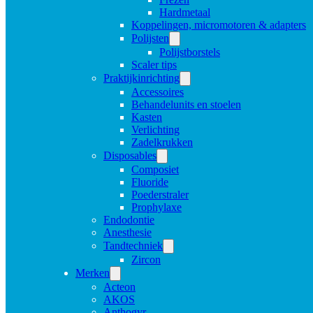
Hardmetaal
Koppelingen, micromotoren & adapters
Polijsten
Polijstborstels
Scaler tips
Praktijkinrichting
Accessoires
Behandelunits en stoelen
Kasten
Verlichting
Zadelkrukken
Disposables
Composiet
Fluoride
Poederstraler
Prophylaxe
Endodontie
Anesthesie
Tandtechniek
Zircon
Merken
Acteon
AKOS
Anthogyr