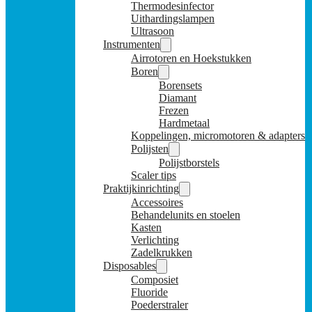
Thermodesinfector
Uithardingslampen
Ultrasoon
Instrumenten
Airrotoren en Hoekstukken
Boren
Borensets
Diamant
Frezen
Hardmetaal
Koppelingen, micromotoren & adapters
Polijsten
Polijstborstels
Scaler tips
Praktijkinrichting
Accessoires
Behandelunits en stoelen
Kasten
Verlichting
Zadelkrukken
Disposables
Composiet
Fluoride
Poederstraler