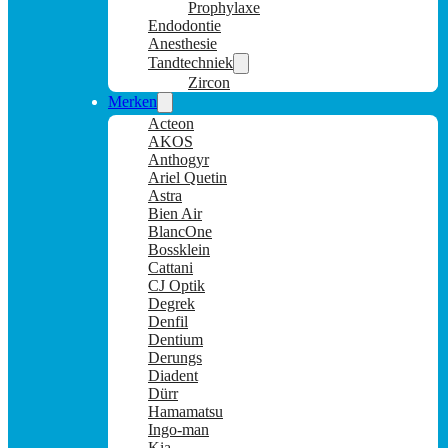
Prophylaxe
Endodontie
Anesthesie
Tandtechniek
Zircon
Merken
Acteon
AKOS
Anthogyr
Ariel Quetin
Astra
Bien Air
BlancOne
Bossklein
Cattani
CJ Optik
Degrek
Denfil
Dentium
Derungs
Diadent
Dürr
Hamamatsu
Ingo-man
Kia