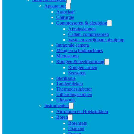
Apparatuur
Autoclaaf
Chirurgie
Compressoren & afzuiging
Afzuigslangen
Cattani compressoren
Vaste en verrijdbare afzuiging
Intraorale camera
Meng en schudmachines
Microscoop
Röntgen & beeldvorming
Röntgen armen
Sensoren
Sterilisatie
Tandenbleken
Thermodesinfector
Uithardingslampen
Ultrasoon
Instrumenten
Airrotoren en Hoekstukken
Boren
Borensets
Diamant
Frezen