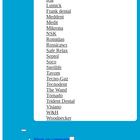
Lumick
Frank dental
Meddent
Medit
Mikrona
NSK
Romidan
Rossicaws
Safe Relax
Septol
Soco
Sterilife
Tavom
Tecno-Gaz
Tecnodent
The Wand
Tornado
Trident Dental
Visiano
W&H
Woodpecker
Shop op categorie