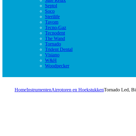
Safe Relax
Septol
Soco
Sterilife
Tavom
Tecno-Gaz
Tecnodent
The Wand
Tornado
Trident Dental
Visiano
W&H
Woodpecker
Home
Instrumenten
Airrotoren en Hoekstukken
Tornado Led, Bi