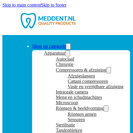
Skip to main content
Skip to footer
Shop op categorie
Apparatuur
Autoclaaf
Chirurgie
Compressoren & afzuiging
Afzuigslangen
Cattani compressoren
Vaste en verrijdbare afzuiging
Intraorale camera
Meng en schudmachines
Microscoop
Röntgen & beeldvorming
Röntgen armen
Sensoren
Sterilisatie
Tandenbleken