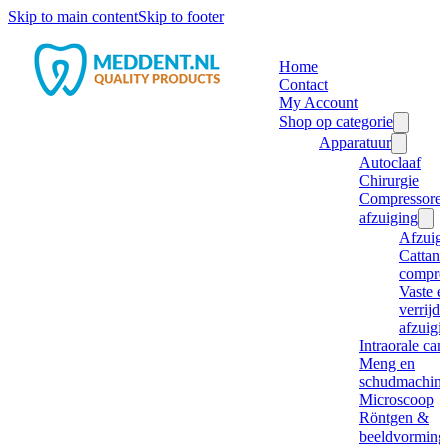
Skip to main content
Skip to footer
Home
Contact
My Account
Shop op categorie
Apparatuur
Autoclaaf
Chirurgie
Compressore
afzuiging
Afzuig
Cattani
compre
Vaste e
verrijd
afzuigi
Intraorale ca
Meng en
schudmachine
Microscoop
Röntgen &
beeldvorming