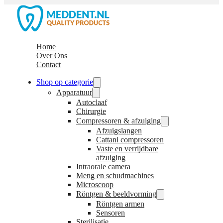
Home
Over Ons
Contact
Shop op categorie
Apparatuur
Autoclaaf
Chirurgie
Compressoren & afzuiging
Afzuigslangen
Cattani compressoren
Vaste en verrijdbare
afzuiging
Intraorale camera
Meng en schudmachines
Microscoop
Röntgen & beeldvorming
Röntgen armen
Sensoren
Sterilisatie