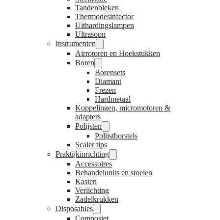
Tandenbleken
Thermodesinfector
Uithardingslampen
Ultrasoon
Instrumenten
Airrotoren en Hoekstukken
Boren
Borensets
Diamant
Frezen
Hardmetaal
Koppelingen, micromotoren &
adapters
Polijsten
Polijstborstels
Scaler tips
Praktijkinrichting
Accessoires
Behandelunits en stoelen
Kasten
Verlichting
Zadelkrukken
Disposables
Composiet