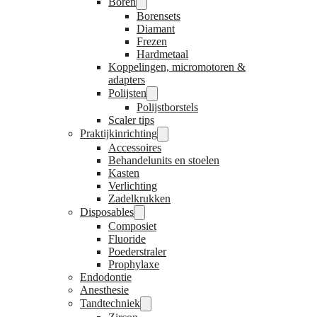
Boren
Borensets
Diamant
Frezen
Hardmetaal
Koppelingen, micromotoren &
adapters
Polijsten
Polijstborstels
Scaler tips
Praktijkinrichting
Accessoires
Behandelunits en stoelen
Kasten
Verlichting
Zadelkrukken
Disposables
Composiet
Fluoride
Poederstraler
Prophylaxe
Endodontie
Anesthesie
Tandtechniek