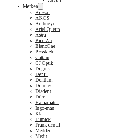
Zircon
Merken
Acteon
AKOS
Anthogyr
Ariel Quetin
Astra
Bien Air
BlancOne
Bossklein
Cattani
CJ Optik
Degrek
Denfil
Dentium
Derungs
Diadent
Dürr
Hamamatsu
Ingo-man
Kia
Lumick
Frank dental
Meddent
Medit