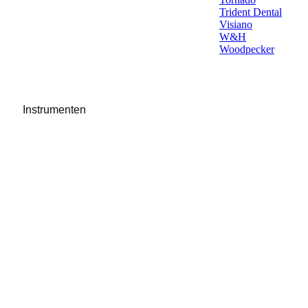
Trident Dental
Visiano
W&H
Woodpecker
Instrumenten