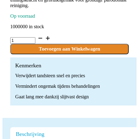
reiniging.
Op voorraad
1000000 in stock
PD3
Ultrasone
Parodontale
Toevoegen aan Winkelwagen
Scaler
Tip
quantity
Kenmerken
Verwijdert tandsteen snel en precies
Vermindert ongemak tijdens behandelingen
Gaat lang mee dankzij slijtvast design
Beschrijving