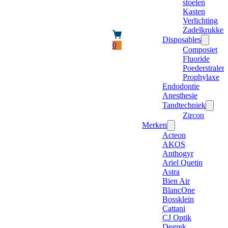
stoelen
Kasten
Verlichting
Zadelkrukken
Disposables
0
Composiet
Fluoride
Poederstraler
Prophylaxe
Endodontie
Anesthesie
Tandtechniek
Zircon
Merken
Acteon
AKOS
Anthogyr
Ariel Quetin
Astra
Bien Air
BlancOne
Bossklein
Cattani
CJ Optik
Degrek