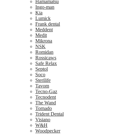
Hamamatsu
Ingo-man
Kia
Lumick
Frank dental
Meddent
Medit
Mikrona
NSK
Romidan
Rossicaws
Safe Relax
Septol
Soco
Sterilife
Tavom
Tecno-Gaz
Tecnodent
The Wand
Tornado
Trident Dental
Visiano
W&H
Woodpecker