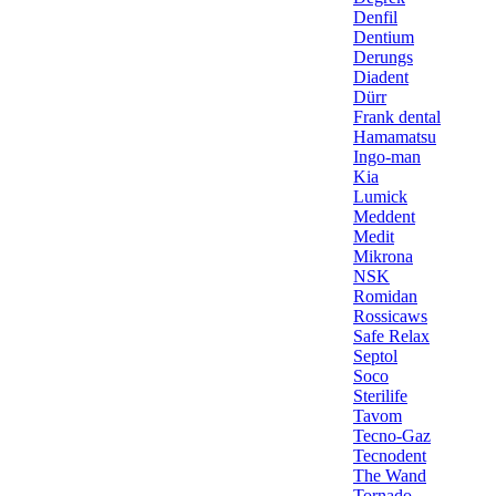
Denfil
Dentium
Derungs
Diadent
Dürr
Frank dental
Hamamatsu
Ingo-man
Kia
Lumick
Meddent
Medit
Mikrona
NSK
Romidan
Rossicaws
Safe Relax
Septol
Soco
Sterilife
Tavom
Tecno-Gaz
Tecnodent
The Wand
Tornado