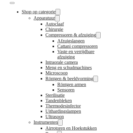
Shop op categorie
Apparatuur
Autoclaaf
Chirurgie
Compressoren & afzuiging
Afzuigslangen
Cattani compressoren
Vaste en verrijdbare
afzuiging
Intraorale camera
Meng en schudmachines
Microscoop
Röntgen & beeldvorming
Röntgen armen
Sensoren
Sterilisatie
Tandenbleken
Thermodesinfector
Uithardingslampen
Ultrasoon
Instrumenten
Airrotoren en Hoekstukken