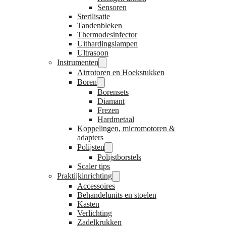
Sensoren
Sterilisatie
Tandenbleken
Thermodesinfector
Uithardingslampen
Ultrasoon
Instrumenten
Airrotoren en Hoekstukken
Boren
Borensets
Diamant
Frezen
Hardmetaal
Koppelingen, micromotoren &
adapters
Polijsten
Polijstborstels
Scaler tips
Praktijkinrichting
Accessoires
Behandelunits en stoelen
Kasten
Verlichting
Zadelkrukken