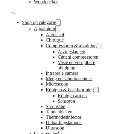
Woodpecker
Shop op categorie
Apparatuur
Autoclaaf
Chirurgie
Compressoren & afzuiging
Afzuigslangen
Cattani compressoren
Vaste en verrijdbare
afzuiging
Intraorale camera
Meng en schudmachines
Microscoop
Röntgen & beeldvorming
Röntgen armen
Sensoren
Sterilisatie
Tandenbleken
Thermodesinfector
Uithardingslampen
Ultrasoon
Instrumenten