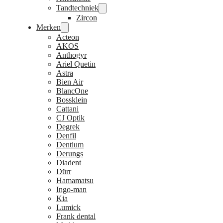
Tandtechniek
Zircon
Merken
Acteon
AKOS
Anthogyr
Ariel Quetin
Astra
Bien Air
BlancOne
Bossklein
Cattani
CJ Optik
Degrek
Denfil
Dentium
Derungs
Diadent
Dürr
Hamamatsu
Ingo-man
Kia
Lumick
Frank dental