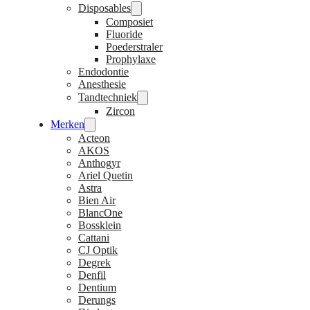
Disposables
Composiet
Fluoride
Poederstraler
Prophylaxe
Endodontie
Anesthesie
Tandtechniek
Zircon
Merken
Acteon
AKOS
Anthogyr
Ariel Quetin
Astra
Bien Air
BlancOne
Bossklein
Cattani
CJ Optik
Degrek
Denfil
Dentium
Derungs