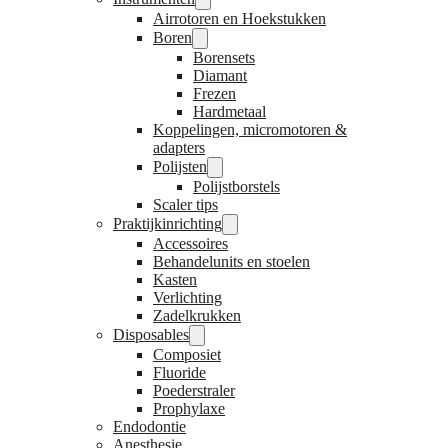
Airrotoren en Hoekstukken
Boren
Borensets
Diamant
Frezen
Hardmetaal
Koppelingen, micromotoren &
adapters
Polijsten
Polijstborstels
Scaler tips
Praktijkinrichting
Accessoires
Behandelunits en stoelen
Kasten
Verlichting
Zadelkrukken
Disposables
Composiet
Fluoride
Poederstraler
Prophylaxe
Endodontie
Anesthesie