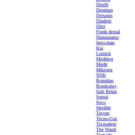
Denfil
Dentium
Derungs
Diadent
Dürr
Frank dental
Hamamatsu
Ingo-man
Kia
Lumick
Meddent
Medit
Mikrona
NSK
Romidan
Rossicaws
Safe Relax
Septol
Soco
Sterilife
Tavom
Tecno-Gaz
Tecnodent
The Wand
Tornado