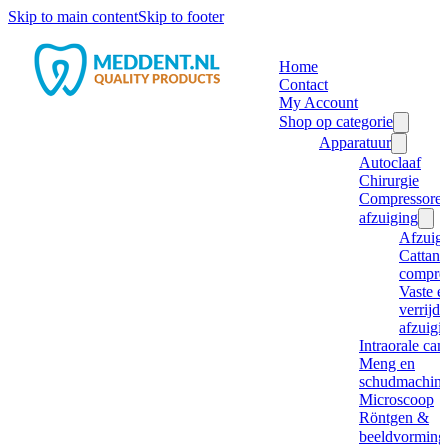
Skip to main content
Skip to footer
Home
Contact
My Account
Shop op categorie
Apparatuur
Autoclaaf
Chirurgie
Compressore
afzuiging
Afzuig
Cattani
compre
Vaste e
verrijd
afzuigi
Intraorale ca
Meng en
schudmachine
Microscoop
Röntgen &
beeldvorming