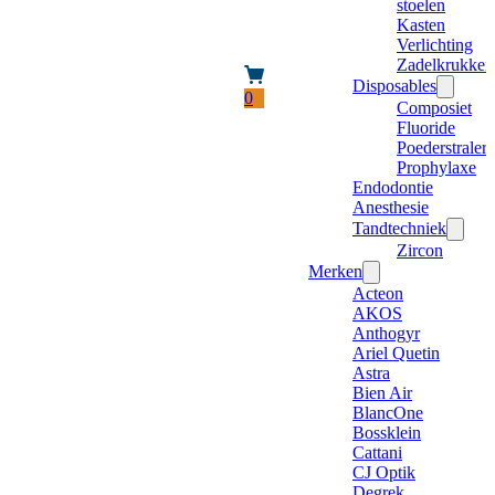
stoelen
Kasten
Verlichting
Zadelkrukken
Disposables
0
Composiet
Fluoride
Poederstraler
Prophylaxe
Endodontie
Anesthesie
Tandtechniek
Zircon
Merken
Acteon
AKOS
Anthogyr
Ariel Quetin
Astra
Bien Air
BlancOne
Bossklein
Cattani
CJ Optik
Degrek