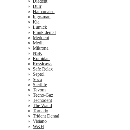
Diadent
Dürr
Hamamatsu
Ingo-man
Kia
Lumick
Frank dental
Meddent
Medit
Mikrona
NSK
Romidan
Rossicaws
Safe Relax
Septol
Soco
Sterilife
Tavom
Tecno-Gaz
Tecnodent
The Wand
Tornado
Trident Dental
Visiano
W&H