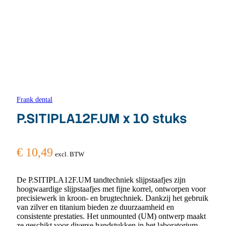
Frank dental
P.SITIPLA12F.UM x 10 stuks
€
10,49
excl. BTW
De P.SITIPLA12F.UM tandtechniek slijpstaafjes zijn
hoogwaardige slijpstaafjes met fijne korrel, ontworpen voor
precisiewerk in kroon- en brugtechniek. Dankzij het gebruik
van zilver en titanium bieden ze duurzaamheid en
consistente prestaties. Het unmounted (UM) ontwerp maakt
ze geschikt voor diverse handstukken in het laboratorium.