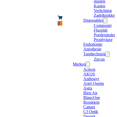
stoelen
Kasten
Verlichting
Zadelkrukken
Disposables
0
Composiet
Fluoride
Poederstraler
Prophylaxe
Endodontie
Anesthesie
Tandtechniek
Zircon
Merken
Acteon
AKOS
Anthogyr
Ariel Quetin
Astra
Bien Air
BlancOne
Bossklein
Cattani
CJ Optik
Degrek