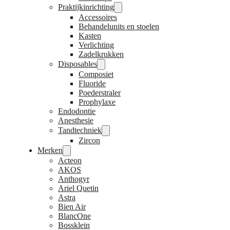
Praktijkinrichting
Accessoires
Behandelunits en stoelen
Kasten
Verlichting
Zadelkrukken
Disposables
Composiet
Fluoride
Poederstraler
Prophylaxe
Endodontie
Anesthesie
Tandtechniek
Zircon
Merken
Acteon
AKOS
Anthogyr
Ariel Quetin
Astra
Bien Air
BlancOne
Bossklein