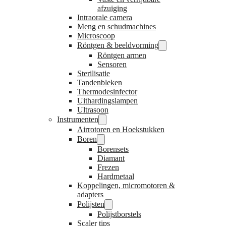
afzuiging
Intraorale camera
Meng en schudmachines
Microscoop
Röntgen & beeldvorming
Röntgen armen
Sensoren
Sterilisatie
Tandenbleken
Thermodesinfector
Uithardingslampen
Ultrasoon
Instrumenten
Airrotoren en Hoekstukken
Boren
Borensets
Diamant
Frezen
Hardmetaal
Koppelingen, micromotoren &
adapters
Polijsten
Polijstborstels
Scaler tips