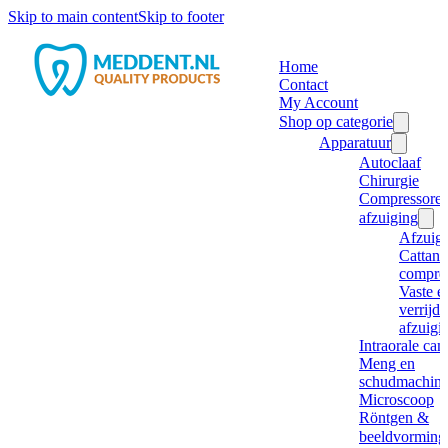
Skip to main content
Skip to footer
Home
Contact
My Account
Shop op categorie
Apparatuur
Autoclaaf
Chirurgie
Compressore
afzuiging
Afzuig
Cattani
compre
Vaste e
verrijd
afzuigi
Intraorale ca
Meng en
schudmachine
Microscoop
Röntgen &
beeldvorming