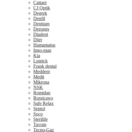
Cattani
CJ Optik
Degrek
Denfil
Dentium
Derungs
Diadent
Dürr
Hamamatsu
Ingo-man
Kia
Lumick
Frank dental
Meddent
Medit
Mikrona
NSK
Romidan
Rossicaws
Safe Relax
Septol
Soco
Sterilife
Tavom
Tecno-Gaz