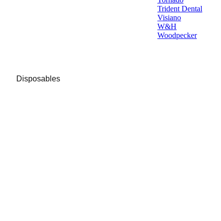
Trident Dental
Visiano
W&H
Woodpecker
Disposables