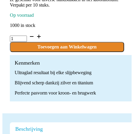
Verpakt per 10 stuks.
Op voorraad
1000 in stock
P.SITIPLA12F.UM
x
10
Toevoegen aan Winkelwagen
stuks
quantity
Kenmerken
Ultraglad resultaat bij elke slijpbeweging
Blijvend scherp dankzij zilver en titanium
Perfecte pasvorm voor kroon- en brugwerk
Beschrijving