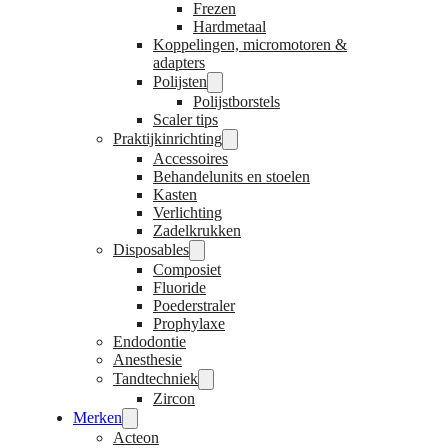
Frezen
Hardmetaal
Koppelingen, micromotoren &
adapters
Polijsten
Polijstborstels
Scaler tips
Praktijkinrichting
Accessoires
Behandelunits en stoelen
Kasten
Verlichting
Zadelkrukken
Disposables
Composiet
Fluoride
Poederstraler
Prophylaxe
Endodontie
Anesthesie
Tandtechniek
Zircon
Merken
Acteon