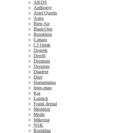
AKOS
Anthogyr
Ariel Quetin
Astra
Bien Air
BlancOne
Bossklein
Cattani
CJ Optik
Degrek
Denfil
Dentium
Derungs
Diadent
Dürr
Hamamatsu
Ingo-man
Kia
Lumick
Frank dental
Meddent
Medit
Mikrona
NSK
Romidan