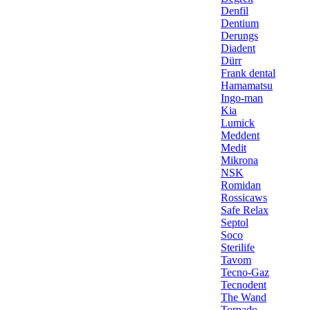
Denfil
Dentium
Derungs
Diadent
Dürr
Frank dental
Hamamatsu
Ingo-man
Kia
Lumick
Meddent
Medit
Mikrona
NSK
Romidan
Rossicaws
Safe Relax
Septol
Soco
Sterilife
Tavom
Tecno-Gaz
Tecnodent
The Wand
Tornado