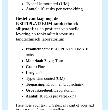
Type: Unmounted (UM)
Aantal: 10 stuks per verpakking
Bestel vandaag nog de
P.SITIPLA12F.UM tandtechniek
slijpstaafjes
en profiteer van snelle
levering en topkwaliteit voor uw
tandtechnisch laboratorium.
Productnaam:
P.SITIPLA12F.UM x 10
stuks
Materiaal:
Zilver, Titan
Grain:
Fine
Lengte:
0
Type:
Unmounted (UM)
Toepassing:
Kroon- en brugtechniek
Gebruiksgebied:
Laboratorium
Aantal:
10 stuks per verpakking
Here goes your text … Select any part of your text
to access the formatting toolbar.