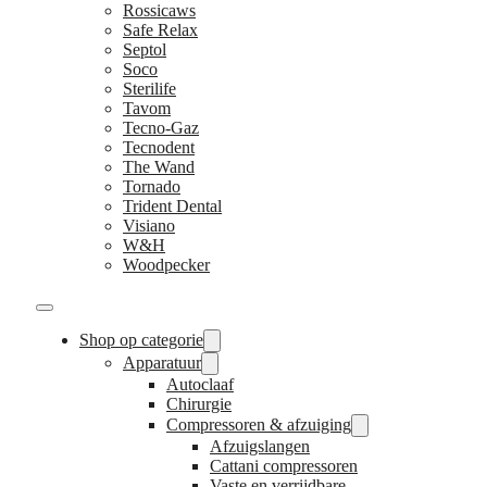
Rossicaws
Safe Relax
Septol
Soco
Sterilife
Tavom
Tecno-Gaz
Tecnodent
The Wand
Tornado
Trident Dental
Visiano
W&H
Woodpecker
Shop op categorie
Apparatuur
Autoclaaf
Chirurgie
Compressoren & afzuiging
Afzuigslangen
Cattani compressoren
Vaste en verrijdbare