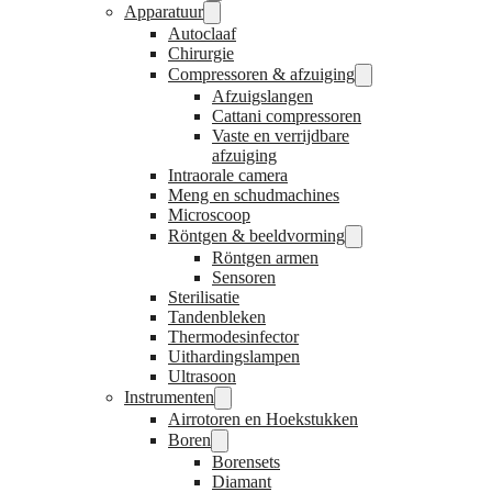
Apparatuur
Autoclaaf
Chirurgie
Compressoren & afzuiging
Afzuigslangen
Cattani compressoren
Vaste en verrijdbare
afzuiging
Intraorale camera
Meng en schudmachines
Microscoop
Röntgen & beeldvorming
Röntgen armen
Sensoren
Sterilisatie
Tandenbleken
Thermodesinfector
Uithardingslampen
Ultrasoon
Instrumenten
Airrotoren en Hoekstukken
Boren
Borensets
Diamant