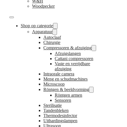
W&H
Woodpecker
Shop op categorie
Apparatuur
Autoclaaf
Chirurgie
Compressoren & afzuiging
Afzuigslangen
Cattani compressoren
Vaste en verrijdbare
afzuiging
Intraorale camera
Meng en schudmachines
Microscoop
Röntgen & beeldvorming
Röntgen armen
Sensoren
Sterilisatie
Tandenbleken
Thermodesinfector
Uithardingslampen
Ultrasoon