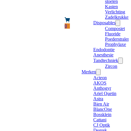
stoelen
Kasten
Verlichting
Zadelkrukken
Disposables
0
Composiet
Fluoride
Poederstraler
Prophylaxe
Endodontie
Anesthesie
Tandtechniek
Zircon
Merken
Acteon
AKOS
Anthogyr
Ariel Quetin
Astra
Bien Air
BlancOne
Bossklein
Cattani
CJ Optik
Degrek