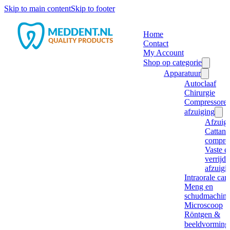
Skip to main content
Skip to footer
Home
Contact
My Account
Shop op categorie
Apparatuur
Autoclaaf
Chirurgie
Compressore
afzuiging
Afzuig
Cattani
compre
Vaste e
verrijd
afzuigi
Intraorale ca
Meng en
schudmachine
Microscoop
Röntgen &
beeldvorming