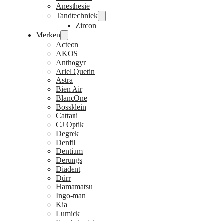
Anesthesie
Tandtechniek
Zircon
Merken
Acteon
AKOS
Anthogyr
Ariel Quetin
Astra
Bien Air
BlancOne
Bossklein
Cattani
CJ Optik
Degrek
Denfil
Dentium
Derungs
Diadent
Dürr
Hamamatsu
Ingo-man
Kia
Lumick