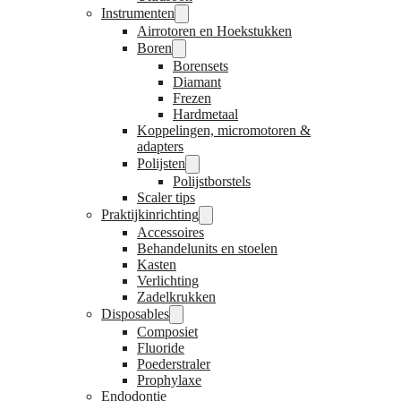
Instrumenten
Airrotoren en Hoekstukken
Boren
Borensets
Diamant
Frezen
Hardmetaal
Koppelingen, micromotoren &
adapters
Polijsten
Polijstborstels
Scaler tips
Praktijkinrichting
Accessoires
Behandelunits en stoelen
Kasten
Verlichting
Zadelkrukken
Disposables
Composiet
Fluoride
Poederstraler
Prophylaxe
Endodontie