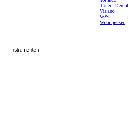
Trident Dental
Visiano
W&H
Woodpecker
Instrumenten