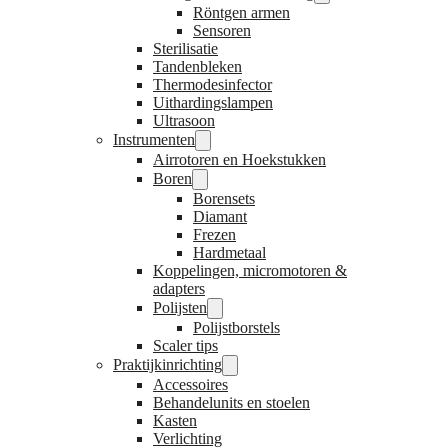
Röntgen armen
Sensoren
Sterilisatie
Tandenbleken
Thermodesinfector
Uithardingslampen
Ultrasoon
Instrumenten
Airrotoren en Hoekstukken
Boren
Borensets
Diamant
Frezen
Hardmetaal
Koppelingen, micromotoren &
adapters
Polijsten
Polijstborstels
Scaler tips
Praktijkinrichting
Accessoires
Behandelunits en stoelen
Kasten
Verlichting