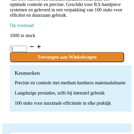
optimale controle en precisie. Geschikt voor RA handpiece
systemen en geleverd in een verpakking van 100 stuks voor
efficiënt en duurzaam gebruik.
Op voorraad
1000 in stock
P.PROLA4-
BLACK.RA
x
Toevoegen aan Winkelwagen
100
stuks
quantity
Kenmerken
Precisie en controle met medium hardness materiaalafname
Langdurige prestaties, zelfs bij intensief gebruik
100 stuks voor maximale efficiëntie in elke praktijk