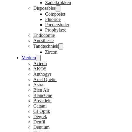
Zadelkrukken
Disposables
Composiet
Fluoride
Poederstraler
Prophylaxe
Endodontie
Anesthesie
Tandtechniek
Zircon
Merken
Acteon
AKOS
Anthogyr
Ariel Quetin
Astra
Bien Air
BlancOne
Bossklein
Cattani
CJ Optik
Degrek
Denfil
Dentium