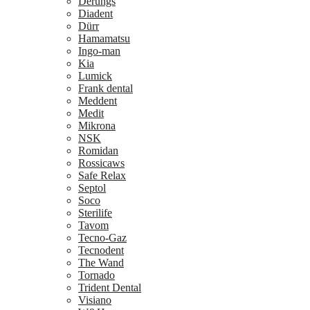
Derungs
Diadent
Dürr
Hamamatsu
Ingo-man
Kia
Lumick
Frank dental
Meddent
Medit
Mikrona
NSK
Romidan
Rossicaws
Safe Relax
Septol
Soco
Sterilife
Tavom
Tecno-Gaz
Tecnodent
The Wand
Tornado
Trident Dental
Visiano