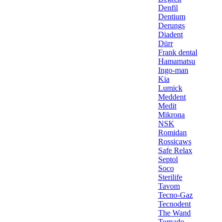
Denfil
Dentium
Derungs
Diadent
Dürr
Frank dental
Hamamatsu
Ingo-man
Kia
Lumick
Meddent
Medit
Mikrona
NSK
Romidan
Rossicaws
Safe Relax
Septol
Soco
Sterilife
Tavom
Tecno-Gaz
Tecnodent
The Wand
Tornado