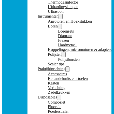
Thermodesinfector
Uithardingslampen
Ultrasoon
Instrumenten
Airrotoren en Hoekstukken
Boren
Borensets
Diamant
Frezen
Hardmetaal
Koppelingen, micromotoren & adapters
Polijsten
Polijstborstels
Scaler tips
Praktijkinrichting
Accessoires
Behandelunits en stoelen
Kasten
Verlichting
Zadelkrukken
Disposables
Composiet
Fluoride
Poederstraler