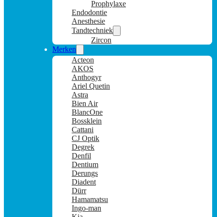
Prophylaxe
Endodontie
Anesthesie
Tandtechniek
Zircon
Merken
Acteon
AKOS
Anthogyr
Ariel Quetin
Astra
Bien Air
BlancOne
Bossklein
Cattani
CJ Optik
Degrek
Denfil
Dentium
Derungs
Diadent
Dürr
Hamamatsu
Ingo-man
Kia