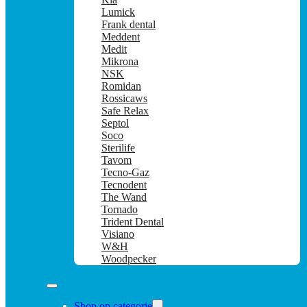
Lumick
Frank dental
Meddent
Medit
Mikrona
NSK
Romidan
Rossicaws
Safe Relax
Septol
Soco
Sterilife
Tavom
Tecno-Gaz
Tecnodent
The Wand
Tornado
Trident Dental
Visiano
W&H
Woodpecker
Shop op categorie