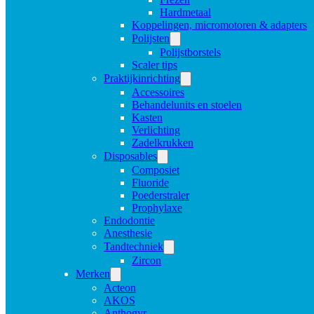
Hardmetaal
Koppelingen, micromotoren & adapters
Polijsten
Polijstborstels
Scaler tips
Praktijkinrichting
Accessoires
Behandelunits en stoelen
Kasten
Verlichting
Zadelkrukken
Disposables
Composiet
Fluoride
Poederstraler
Prophylaxe
Endodontie
Anesthesie
Tandtechniek
Zircon
Merken
Acteon
AKOS
Anthogyr