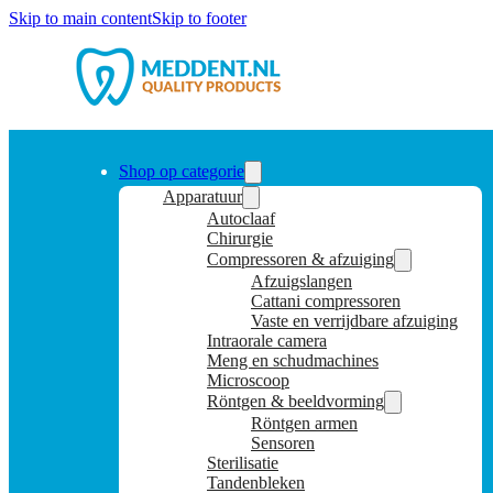
Skip to main content
Skip to footer
Shop op categorie
Apparatuur
Autoclaaf
Chirurgie
Compressoren & afzuiging
Afzuigslangen
Cattani compressoren
Vaste en verrijdbare afzuiging
Intraorale camera
Meng en schudmachines
Microscoop
Röntgen & beeldvorming
Röntgen armen
Sensoren
Sterilisatie
Tandenbleken