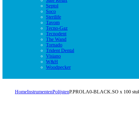
Safe Relax
Septol
Soco
Sterilife
Tavom
Tecno-Gaz
Tecnodent
The Wand
Tornado
Trident Dental
Visiano
W&H
Woodpecker
Home
Instrumenten
Polijsten
P.PROLA0-BLACK.SO x 100 stu