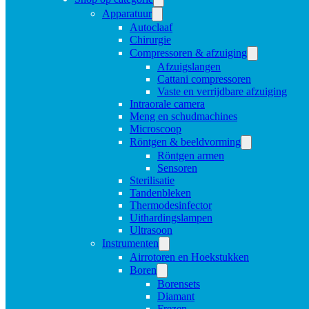
Apparatuur
Autoclaaf
Chirurgie
Compressoren & afzuiging
Afzuigslangen
Cattani compressoren
Vaste en verrijdbare afzuiging
Intraorale camera
Meng en schudmachines
Microscoop
Röntgen & beeldvorming
Röntgen armen
Sensoren
Sterilisatie
Tandenbleken
Thermodesinfector
Uithardingslampen
Ultrasoon
Instrumenten
Airrotoren en Hoekstukken
Boren
Borensets
Diamant
Frezen