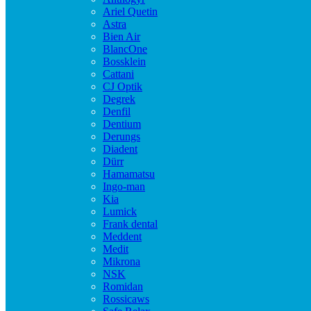
Ariel Quetin
Astra
Bien Air
BlancOne
Bossklein
Cattani
CJ Optik
Degrek
Denfil
Dentium
Derungs
Diadent
Dürr
Hamamatsu
Ingo-man
Kia
Lumick
Frank dental
Meddent
Medit
Mikrona
NSK
Romidan
Rossicaws