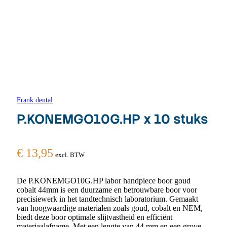
Frank dental
P.KONEMGO10G.HP x 10 stuks
€
13,95
excl. BTW
De P.KONEMGO10G.HP labor handpiece boor goud
cobalt 44mm is een duurzame en betrouwbare boor voor
precisiewerk in het tandtechnisch laboratorium. Gemaakt
van hoogwaardige materialen zoals goud, cobalt en NEM,
biedt deze boor optimale slijtvastheid en efficiënt
materiaalafname. Met een lengte van 44 mm en een grove