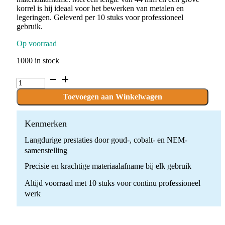
korrel is hij ideaal voor het bewerken van metalen en
legeringen. Geleverd per 10 stuks voor professioneel
gebruik.
Op voorraad
1000 in stock
P.KONEMGO10G.HP
x
10
Toevoegen aan Winkelwagen
stuks
quantity
Kenmerken
Langdurige prestaties door goud-, cobalt- en NEM-
samenstelling
Precisie en krachtige materiaalafname bij elk gebruik
Altijd voorraad met 10 stuks voor continu professioneel
werk