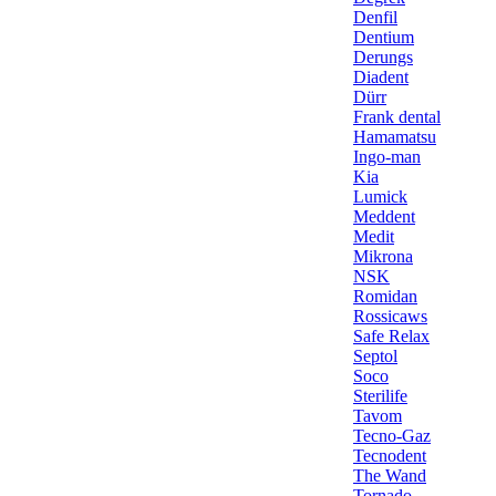
Denfil
Dentium
Derungs
Diadent
Dürr
Frank dental
Hamamatsu
Ingo-man
Kia
Lumick
Meddent
Medit
Mikrona
NSK
Romidan
Rossicaws
Safe Relax
Septol
Soco
Sterilife
Tavom
Tecno-Gaz
Tecnodent
The Wand
Tornado