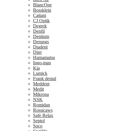
BlancOne
Bossklein
Cattani
CJ Optik
Degrek
Denfil
Dentium
Derungs
Diadent
Dürr
Hamamatsu
Ingo-man
Kia
Lumick
Frank dental
Meddent
Medit
Mikrona
NSK
Romidan
Rossicaws
Safe Relax
Septol
Soco