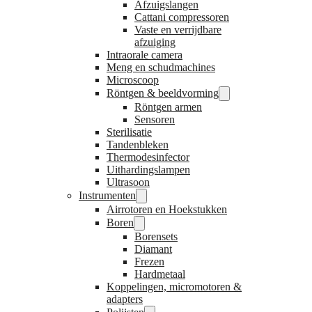
Afzuigslangen
Cattani compressoren
Vaste en verrijdbare
afzuiging
Intraorale camera
Meng en schudmachines
Microscoop
Röntgen & beeldvorming
Röntgen armen
Sensoren
Sterilisatie
Tandenbleken
Thermodesinfector
Uithardingslampen
Ultrasoon
Instrumenten
Airrotoren en Hoekstukken
Boren
Borensets
Diamant
Frezen
Hardmetaal
Koppelingen, micromotoren &
adapters