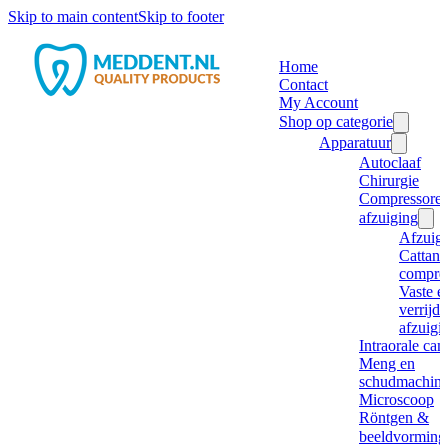
Skip to main content
Skip to footer
Home
Contact
My Account
Shop op categorie
Apparatuur
Autoclaaf
Chirurgie
Compressore
afzuiging
Afzuig
Cattani
compre
Vaste e
verrijd
afzuigi
Intraorale ca
Meng en
schudmachine
Microscoop
Röntgen &
beeldvorming