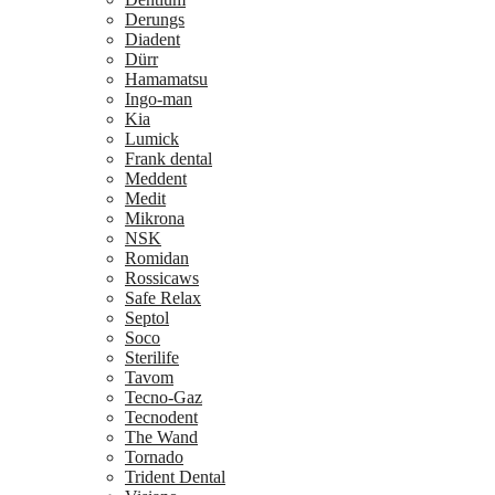
Derungs
Diadent
Dürr
Hamamatsu
Ingo-man
Kia
Lumick
Frank dental
Meddent
Medit
Mikrona
NSK
Romidan
Rossicaws
Safe Relax
Septol
Soco
Sterilife
Tavom
Tecno-Gaz
Tecnodent
The Wand
Tornado
Trident Dental