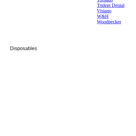
Trident Dental
Visiano
W&H
Woodpecker
Disposables