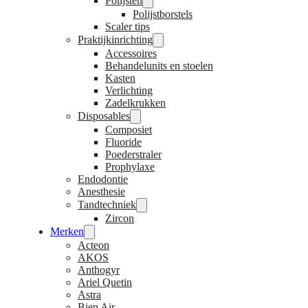
Polijsten
Polijstborstels
Scaler tips
Praktijkinrichting
Accessoires
Behandelunits en stoelen
Kasten
Verlichting
Zadelkrukken
Disposables
Composiet
Fluoride
Poederstraler
Prophylaxe
Endodontie
Anesthesie
Tandtechniek
Zircon
Merken
Acteon
AKOS
Anthogyr
Ariel Quetin
Astra
Bien Air