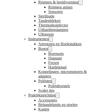
Röntgen & beeldvorming
Röntgen armen
Sensoren
Sterilisatie
Tandenbleken
Thermodesinfector
Uithardingslampen
Ultrasoon
Instrumenten
Airrotoren en Hoekstukken
Boren
Borensets
Diamant
Frezen
Hardmetaal
Koppelingen, micromotoren &
adapters
Polijsten
Polijstborstels
Scaler tips
Praktijkinrichting
Accessoires
Behandelunits en stoelen
Kasten