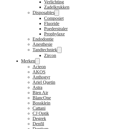
Verlichting
Zadelkrukken
Disposables
Composiet
Fluoride
Poederstraler
Prophylaxe
Endodontie
Anesthesie
Tandtechniek
Zircon
Merken
Acteon
AKOS
Anthogyr
Ariel Quetin
Astra
Bien Air
BlancOne
Bossklein
Cattani
CJ Optik
Degrek
Denfil
Dentium