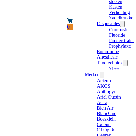
stoelen
Kasten
Verlichting
Zadelkrukken
Disposables
0
Composiet
Fluoride
Poederstraler
Prophylaxe
Endodontie
Anesthesie
Tandtechniek
Zircon
Merken
Acteon
AKOS
Anthogyr
Ariel Quetin
Astra
Bien Air
BlancOne
Bossklein
Cattani
CJ Optik
Degrek