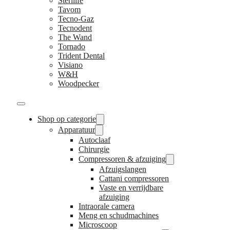
Sterilife
Tavom
Tecno-Gaz
Tecnodent
The Wand
Tornado
Trident Dental
Visiano
W&H
Woodpecker
Shop op categorie
Apparatuur
Autoclaaf
Chirurgie
Compressoren & afzuiging
Afzuigslangen
Cattani compressoren
Vaste en verrijdbare
afzuiging
Intraorale camera
Meng en schudmachines
Microscoop