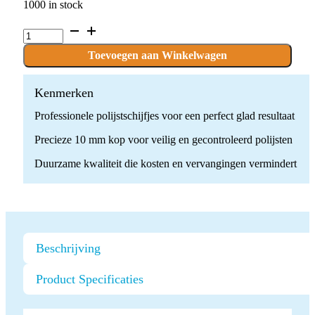
1000 in stock
P.FLEX_POPON.M.100
x
100
Toevoegen aan Winkelwagen
stuks
quantity
Kenmerken
Professionele polijstschijfjes voor een perfect glad resultaat
Precieze 10 mm kop voor veilig en gecontroleerd polijsten
Duurzame kwaliteit die kosten en vervangingen vermindert
Beschrijving
Product Specificaties