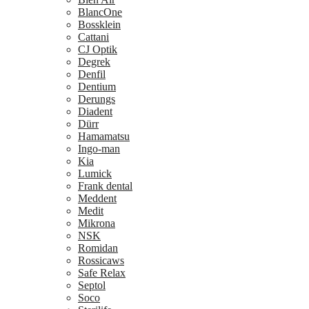
BlancOne
Bossklein
Cattani
CJ Optik
Degrek
Denfil
Dentium
Derungs
Diadent
Dürr
Hamamatsu
Ingo-man
Kia
Lumick
Frank dental
Meddent
Medit
Mikrona
NSK
Romidan
Rossicaws
Safe Relax
Septol
Soco