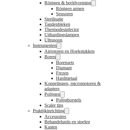
Röntgen & beeldvorming
Röntgen armen
Sensoren
Sterilisatie
Tandenbleken
Thermodesinfector
Uithardingslampen
Ultrasoon
Instrumenten
Airrotoren en Hoekstukken
Boren
Borensets
Diamant
Frezen
Hardmetaal
Koppelingen, micromotoren &
adapters
Polijsten
Polijstborstels
Scaler tips
Praktijkinrichting
Accessoires
Behandelunits en stoelen
Kasten