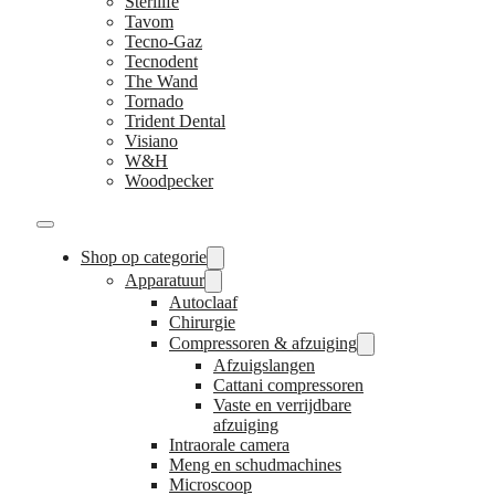
Sterilife
Tavom
Tecno-Gaz
Tecnodent
The Wand
Tornado
Trident Dental
Visiano
W&H
Woodpecker
Shop op categorie
Apparatuur
Autoclaaf
Chirurgie
Compressoren & afzuiging
Afzuigslangen
Cattani compressoren
Vaste en verrijdbare
afzuiging
Intraorale camera
Meng en schudmachines
Microscoop