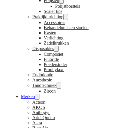
Polijsten
Polijstborstels
Scaler tips
Praktijkinrichting
Accessoires
Behandelunits en stoelen
Kasten
Verlichting
Zadelkrukken
Disposables
Composiet
Fluoride
Poederstraler
Prophylaxe
Endodontie
Anesthesie
Tandtechniek
Zircon
Merken
Acteon
AKOS
Anthogyr
Ariel Quetin
Astra
Bien Air