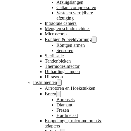
Afzuigslangen
Cattani compressoren
Vaste en verrijdbare
afzuiging
Intraorale camera
Meng en schudmachines
Microscoop
Röntgen & beeldvorming
Röntgen armen
Sensoren
Sterilisatie
Tandenbleken
Thermodesinfector
Uithardingslampen
Ultrasoon
Instrumenten
Airrotoren en Hoekstukken
Boren
Borensets
Diamant
Frezen
Hardmetaal
Koppelingen, micromotoren &
adapters