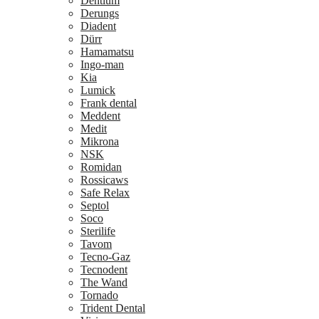
Dentium
Derungs
Diadent
Dürr
Hamamatsu
Ingo-man
Kia
Lumick
Frank dental
Meddent
Medit
Mikrona
NSK
Romidan
Rossicaws
Safe Relax
Septol
Soco
Sterilife
Tavom
Tecno-Gaz
Tecnodent
The Wand
Tornado
Trident Dental