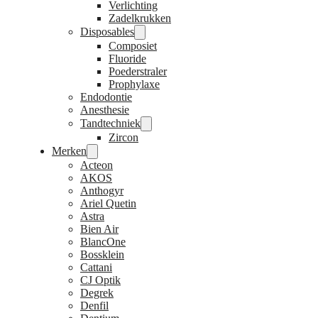
Verlichting
Zadelkrukken
Disposables
Composiet
Fluoride
Poederstraler
Prophylaxe
Endodontie
Anesthesie
Tandtechniek
Zircon
Merken
Acteon
AKOS
Anthogyr
Ariel Quetin
Astra
Bien Air
BlancOne
Bossklein
Cattani
CJ Optik
Degrek
Denfil