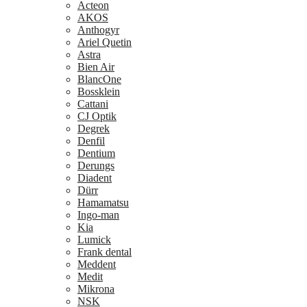
Acteon
AKOS
Anthogyr
Ariel Quetin
Astra
Bien Air
BlancOne
Bossklein
Cattani
CJ Optik
Degrek
Denfil
Dentium
Derungs
Diadent
Dürr
Hamamatsu
Ingo-man
Kia
Lumick
Frank dental
Meddent
Medit
Mikrona
NSK