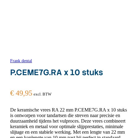
Frank dental
P.CEME7G.RA x 10 stuks
€
49,95
excl. BTW
De keramische vrees RA 22 mm P.CEME7G.RA x 10 stuks
is ontworpen voor tandartsen die streven naar precisie en
duurzaamheid tijdens het vulproces. Deze vrees combineert
keramiek en metaal voor optimale slijpprestaties, minimale
slijtage en een stabiele werking. Met een lengte van 22 mm
en een koplengte van 10 mm past hij perfect in standaard