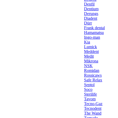
Denfil
Dentium
Derungs
Diadent
Dürr
Frank dental
Hamamatsu
Ingo-man
Kia
Lumick
Meddent
Medit
Mikrona
NSK
Romidan
Rossicaws
Safe Relax
Septol
Soco
Sterilife
Tavom
Tecno-Gaz
Tecnodent
The Wand
Tornado