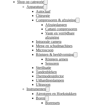
Shop op categorie
Apparatuur
Autoclaaf
Chirurgie
Compressoren & afzuiging
Afzuigslangen
Cattani compressoren
Vaste en verrijdbare
afzuiging
Intraorale camera
Meng en schudmachines
Microscoop
Röntgen & beeldvorming
Röntgen armen
Sensoren
Sterilisatie
Tandenbleken
Thermodesinfector
Uithardingslampen
Ultrasoon
Instrumenten
Airrotoren en Hoekstukken
Boren
Borensets