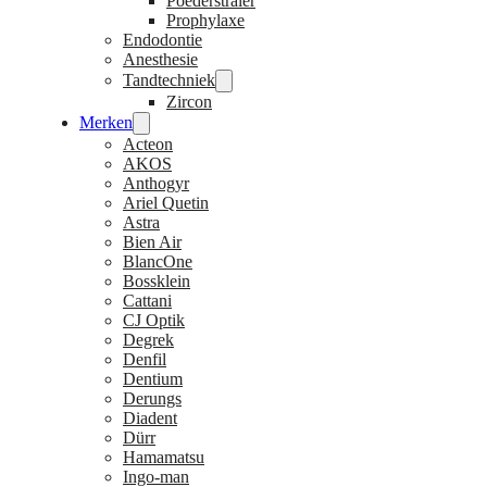
Poederstraler
Prophylaxe
Endodontie
Anesthesie
Tandtechniek
Zircon
Merken
Acteon
AKOS
Anthogyr
Ariel Quetin
Astra
Bien Air
BlancOne
Bossklein
Cattani
CJ Optik
Degrek
Denfil
Dentium
Derungs
Diadent
Dürr
Hamamatsu
Ingo-man