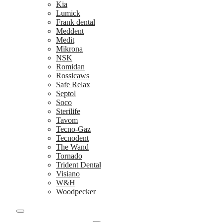
Kia
Lumick
Frank dental
Meddent
Medit
Mikrona
NSK
Romidan
Rossicaws
Safe Relax
Septol
Soco
Sterilife
Tavom
Tecno-Gaz
Tecnodent
The Wand
Tornado
Trident Dental
Visiano
W&H
Woodpecker