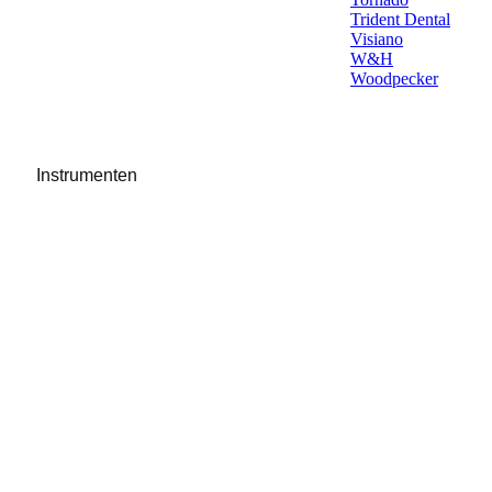
Trident Dental
Visiano
W&H
Woodpecker
Instrumenten