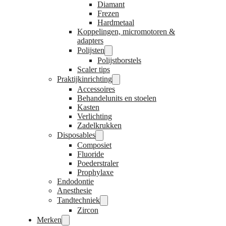
Diamant
Frezen
Hardmetaal
Koppelingen, micromotoren &
adapters
Polijsten
Polijstborstels
Scaler tips
Praktijkinrichting
Accessoires
Behandelunits en stoelen
Kasten
Verlichting
Zadelkrukken
Disposables
Composiet
Fluoride
Poederstraler
Prophylaxe
Endodontie
Anesthesie
Tandtechniek
Zircon
Merken