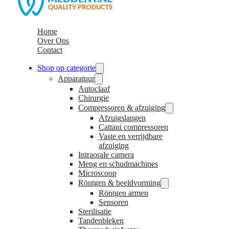
Home
Over Ons
Contact
Shop op categorie
Apparatuur
Autoclaaf
Chirurgie
Compressoren & afzuiging
Afzuigslangen
Cattani compressoren
Vaste en verrijdbare
afzuiging
Intraorale camera
Meng en schudmachines
Microscoop
Röntgen & beeldvorming
Röntgen armen
Sensoren
Sterilisatie
Tandenbleken