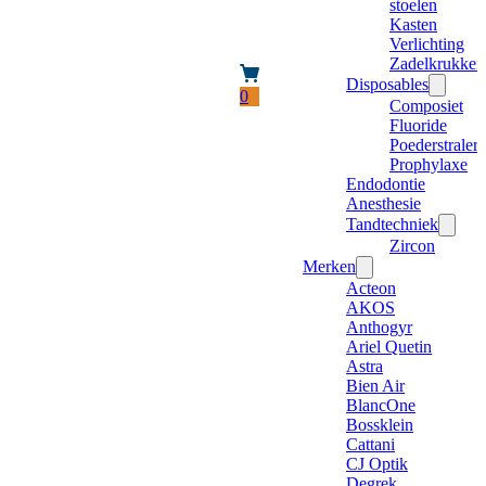
stoelen
Kasten
Verlichting
Zadelkrukken
Disposables
0
Composiet
Fluoride
Poederstraler
Prophylaxe
Endodontie
Anesthesie
Tandtechniek
Zircon
Merken
Acteon
AKOS
Anthogyr
Ariel Quetin
Astra
Bien Air
BlancOne
Bossklein
Cattani
CJ Optik
Degrek