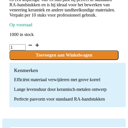
RA-handstukken en is hij ideaal voor het bewerken van
veneering keramiek en andere tandheelkundige materialen.
Verpakt per 10 stuks voor professioneel gebruik.
Op voorraad
1000 in stock
P.CEME7G.RA
x
10
Toevoegen aan Winkelwagen
stuks
quantity
Kenmerken
Efficiënt materiaal verwijderen met grove korrel
Lange levensduur door keramisch-metalen ontwerp
Perfecte pasvorm voor standaard RA-handstukken