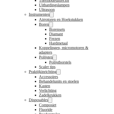
Thermodesinfector
Uithardingslampen
Ultrasoon
Instrumenten
Airrotoren en Hoekstukken
Boren
Borensets
Diamant
Frezen
Hardmetaal
Koppelingen, micromotoren &
adapters
Polijsten
Polijstborstels
Scaler tips
Praktijkinrichting
Accessoires
Behandelunits en stoelen
Kasten
Verlichting
Zadelkrukken
Disposables
Composiet
Fluoride