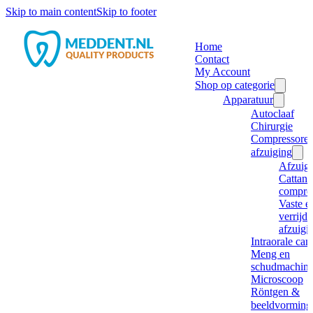
Skip to main content
Skip to footer
Home
Contact
My Account
Shop op categorie
Apparatuur
Autoclaaf
Chirurgie
Compressore
afzuiging
Afzuig
Cattani
compre
Vaste e
verrijd
afzuigi
Intraorale ca
Meng en
schudmachine
Microscoop
Röntgen &
beeldvorming