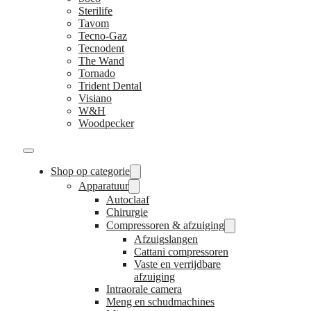
Sterilife
Tavom
Tecno-Gaz
Tecnodent
The Wand
Tornado
Trident Dental
Visiano
W&H
Woodpecker
Shop op categorie
Apparatuur
Autoclaaf
Chirurgie
Compressoren & afzuiging
Afzuigslangen
Cattani compressoren
Vaste en verrijdbare
afzuiging
Intraorale camera
Meng en schudmachines