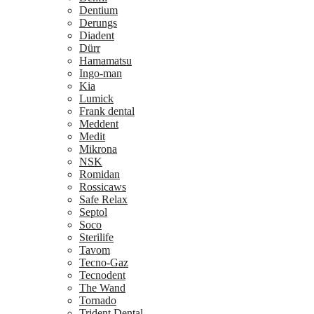
Dentium
Derungs
Diadent
Dürr
Hamamatsu
Ingo-man
Kia
Lumick
Frank dental
Meddent
Medit
Mikrona
NSK
Romidan
Rossicaws
Safe Relax
Septol
Soco
Sterilife
Tavom
Tecno-Gaz
Tecnodent
The Wand
Tornado
Trident Dental