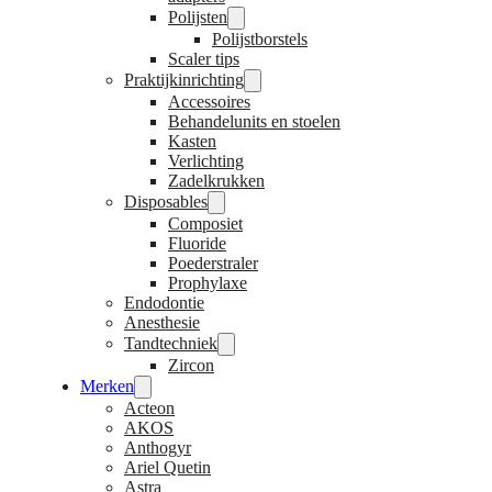
Polijsten
Polijstborstels
Scaler tips
Praktijkinrichting
Accessoires
Behandelunits en stoelen
Kasten
Verlichting
Zadelkrukken
Disposables
Composiet
Fluoride
Poederstraler
Prophylaxe
Endodontie
Anesthesie
Tandtechniek
Zircon
Merken
Acteon
AKOS
Anthogyr
Ariel Quetin
Astra