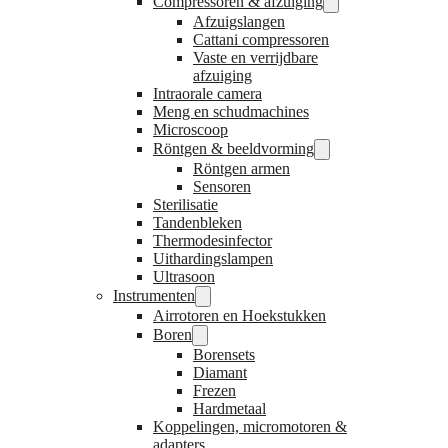
Compressoren & afzuiging
Afzuigslangen
Cattani compressoren
Vaste en verrijdbare
afzuiging
Intraorale camera
Meng en schudmachines
Microscoop
Röntgen & beeldvorming
Röntgen armen
Sensoren
Sterilisatie
Tandenbleken
Thermodesinfector
Uithardingslampen
Ultrasoon
Instrumenten
Airrotoren en Hoekstukken
Boren
Borensets
Diamant
Frezen
Hardmetaal
Koppelingen, micromotoren &
adapters