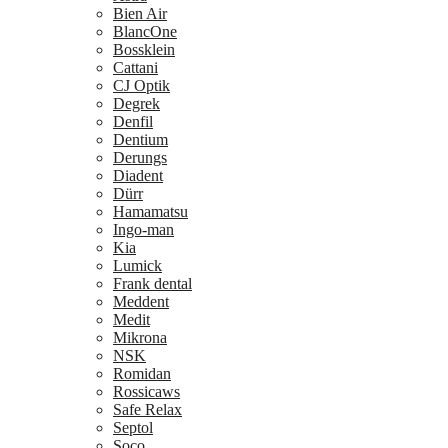
Bien Air
BlancOne
Bossklein
Cattani
CJ Optik
Degrek
Denfil
Dentium
Derungs
Diadent
Dürr
Hamamatsu
Ingo-man
Kia
Lumick
Frank dental
Meddent
Medit
Mikrona
NSK
Romidan
Rossicaws
Safe Relax
Septol
Soco