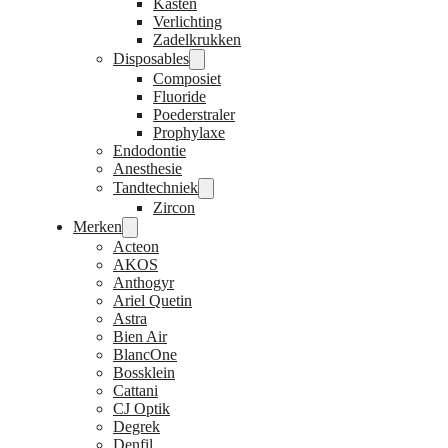
Kasten
Verlichting
Zadelkrukken
Disposables
Composiet
Fluoride
Poederstraler
Prophylaxe
Endodontie
Anesthesie
Tandtechniek
Zircon
Merken
Acteon
AKOS
Anthogyr
Ariel Quetin
Astra
Bien Air
BlancOne
Bossklein
Cattani
CJ Optik
Degrek
Denfil