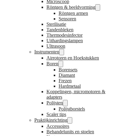
Microscoop
Röntgen & beeldvorming
Röntgen armen
Sensoren
Sterilisatie
Tandenbleken
Thermodesinfector
Uithardingslampen
Ultrasoon
Instrumenten
Airrotoren en Hoekstukken
Boren
Borensets
Diamant
Frezen
Hardmetaal
Koppelingen, micromotoren &
adapters
Polijsten
Polijstborstels
Scaler tips
Praktijkinrichting
Accessoires
Behandelunits en stoelen