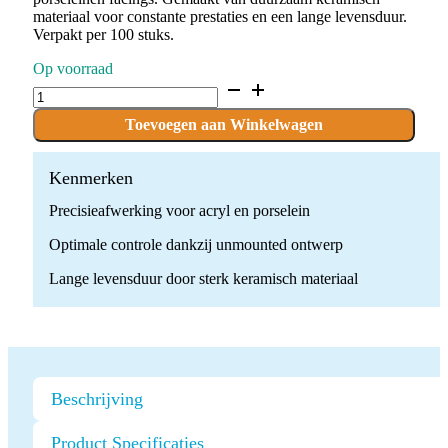
materiaal voor constante prestaties en een lange levensduur.
Verpakt per 100 stuks.
Op voorraad
P.CE13G-
7_20.UM
x
Toevoegen aan Winkelwagen
100
stuks
quantity
Kenmerken
Precisieafwerking voor acryl en porselein
Optimale controle dankzij unmounted ontwerp
Lange levensduur door sterk keramisch materiaal
Beschrijving
Product Specificaties