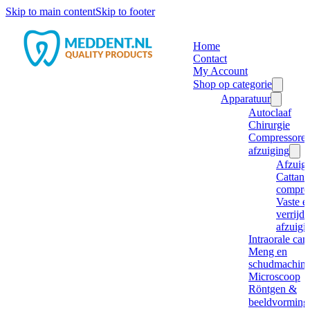
Skip to main content
Skip to footer
Home
Contact
My Account
Shop op categorie
Apparatuur
Autoclaaf
Chirurgie
Compressore
afzuiging
Afzuig
Cattani
compre
Vaste e
verrijd
afzuigi
Intraorale ca
Meng en
schudmachine
Microscoop
Röntgen &
beeldvorming