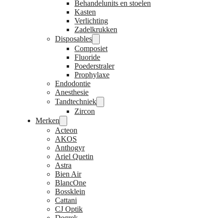
Behandelunits en stoelen
Kasten
Verlichting
Zadelkrukken
Disposables
Composiet
Fluoride
Poederstraler
Prophylaxe
Endodontie
Anesthesie
Tandtechniek
Zircon
Merken
Acteon
AKOS
Anthogyr
Ariel Quetin
Astra
Bien Air
BlancOne
Bossklein
Cattani
CJ Optik
Degrek