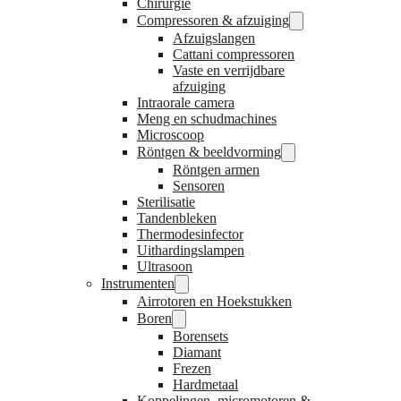
Chirurgie
Compressoren & afzuiging
Afzuigslangen
Cattani compressoren
Vaste en verrijdbare
afzuiging
Intraorale camera
Meng en schudmachines
Microscoop
Röntgen & beeldvorming
Röntgen armen
Sensoren
Sterilisatie
Tandenbleken
Thermodesinfector
Uithardingslampen
Ultrasoon
Instrumenten
Airrotoren en Hoekstukken
Boren
Borensets
Diamant
Frezen
Hardmetaal
Koppelingen, micromotoren &