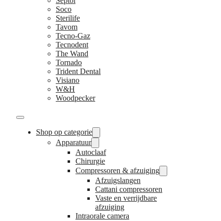
Septol
Soco
Sterilife
Tavom
Tecno-Gaz
Tecnodent
The Wand
Tornado
Trident Dental
Visiano
W&H
Woodpecker
Shop op categorie
Apparatuur
Autoclaaf
Chirurgie
Compressoren & afzuiging
Afzuigslangen
Cattani compressoren
Vaste en verrijdbare
afzuiging
Intraorale camera