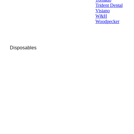
Trident Dental
Visiano
W&H
Woodpecker
Disposables