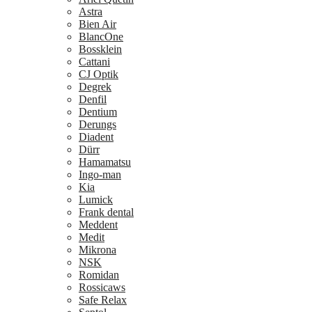
Astra
Bien Air
BlancOne
Bossklein
Cattani
CJ Optik
Degrek
Denfil
Dentium
Derungs
Diadent
Dürr
Hamamatsu
Ingo-man
Kia
Lumick
Frank dental
Meddent
Medit
Mikrona
NSK
Romidan
Rossicaws
Safe Relax