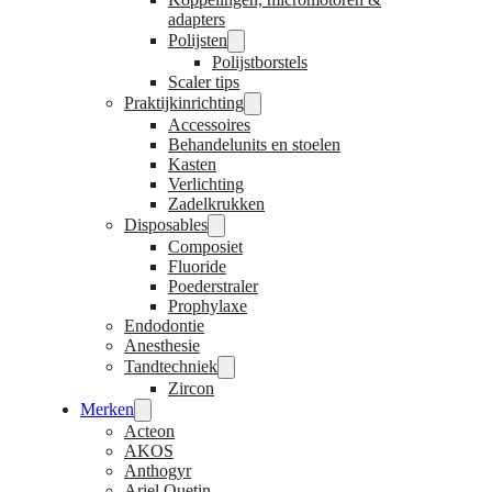
adapters
Polijsten
Polijstborstels
Scaler tips
Praktijkinrichting
Accessoires
Behandelunits en stoelen
Kasten
Verlichting
Zadelkrukken
Disposables
Composiet
Fluoride
Poederstraler
Prophylaxe
Endodontie
Anesthesie
Tandtechniek
Zircon
Merken
Acteon
AKOS
Anthogyr
Ariel Quetin