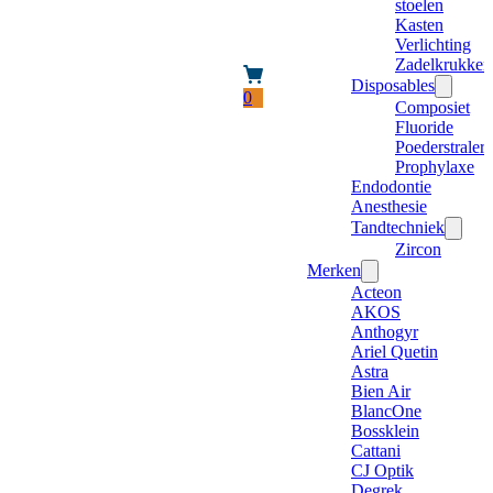
stoelen
Kasten
Verlichting
Zadelkrukken
Disposables
0
Composiet
Fluoride
Poederstraler
Prophylaxe
Endodontie
Anesthesie
Tandtechniek
Zircon
Merken
Acteon
AKOS
Anthogyr
Ariel Quetin
Astra
Bien Air
BlancOne
Bossklein
Cattani
CJ Optik
Degrek