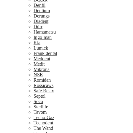
Denfil
Dentium
Derungs
Diadent
Dürr
Hamamatsu
Ingo-man
Kia
Lumick
Frank dental
Meddent
Medit
Mikrona
NSK
Romidan
Rossicaws
Safe Relax
Septol
Soco
Sterilife
Tavom
Tecno-Gaz
Tecnodent
The Wand