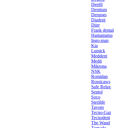
Denfil
Dentium
Derungs
Diadent
Dürr
Frank dental
Hamamatsu
Ingo-man
Kia
Lumick
Meddent
Medit
Mikrona
NSK
Romidan
Rossicaws
Safe Relax
Septol
Soco
Sterilife
Tavom
Tecno-Gaz
Tecnodent
The Wand
Tornado