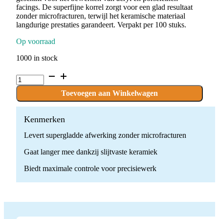
facings. De superfijne korrel zorgt voor een glad resultaat
zonder microfracturen, terwijl het keramische materiaal
langdurige prestaties garandeert. Verpakt per 100 stuks.
Op voorraad
1000 in stock
P.CE11F-
22_3.5.UM
x
Toevoegen aan Winkelwagen
100
stuks
quantity
Kenmerken
Levert supergladde afwerking zonder microfracturen
Gaat langer mee dankzij slijtvaste keramiek
Biedt maximale controle voor precisiewerk