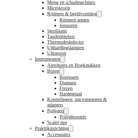
Meng en schudmachines
Microscoop
Röntgen & beeldvorming
Röntgen armen
Sensoren
Sterilisatie
Tandenbleken
Thermodesinfector
Uithardingslampen
Ultrasoon
Instrumenten
Airrotoren en Hoekstukken
Boren
Borensets
Diamant
Frezen
Hardmetaal
Koppelingen, micromotoren &
adapters
Polijsten
Polijstborstels
Scaler tips
Praktijkinrichting
Accessoires