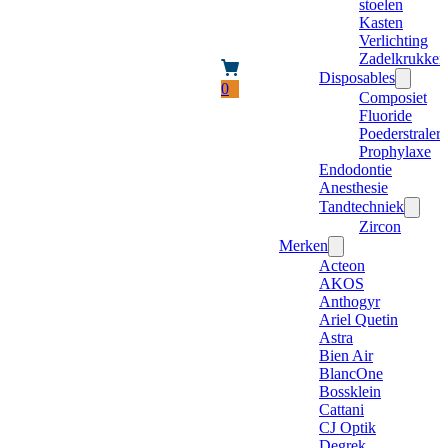
stoelen
Kasten
Verlichting
Zadelkrukken
Disposables
0
Composiet
Fluoride
Poederstraler
Prophylaxe
Endodontie
Anesthesie
Tandtechniek
Zircon
Merken
Acteon
AKOS
Anthogyr
Ariel Quetin
Astra
Bien Air
BlancOne
Bossklein
Cattani
CJ Optik
Degrek