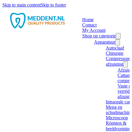
Skip to main content
Skip to footer
Home
Contact
My Account
Shop op categorie
Apparatuur
Autoclaaf
Chirurgie
Compressore
afzuiging
Afzuig
Cattani
compre
Vaste e
verrijd
afzuigi
Intraorale ca
Meng en
schudmachine
Microscoop
Röntgen &
beeldvorming