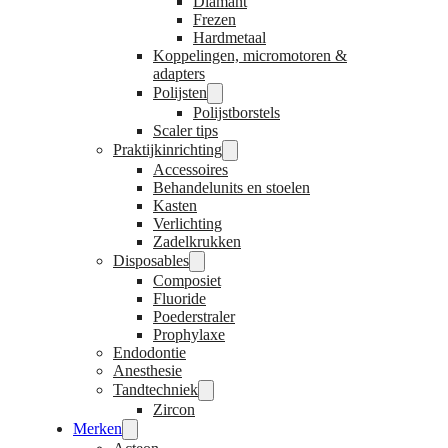
Diamant
Frezen
Hardmetaal
Koppelingen, micromotoren &
adapters
Polijsten
Polijstborstels
Scaler tips
Praktijkinrichting
Accessoires
Behandelunits en stoelen
Kasten
Verlichting
Zadelkrukken
Disposables
Composiet
Fluoride
Poederstraler
Prophylaxe
Endodontie
Anesthesie
Tandtechniek
Zircon
Merken