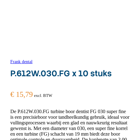
Frank dental
P.612W.030.FG x 10 stuks
€
15,79
excl. BTW
De P.612W.030.FG turbine boor dentist FG 030 super fine
is een precisieboor voor tandheelkundig gebruik, ideaal voor
vullingsprocessen waarbij een glad en nauwkeurig resultaat
gewenst is. Met een diameter van 030, een super fine korrel
en een turbine (FG) schacht van 19 mm biedt deze boor
optimale controle en duurzaamheid. De koplengte van 3,00