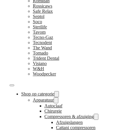
Romidan
Rossicaws
Safe Relax
Septol
Soco
Sterilife
Tavom
Tecno-Gaz
Tecnodent
The Wand
Tornado
Trident Dental
Visiano
W&H
Woodpecker
Shop op categorie
Apparatuur
Autoclaaf
Chirurgie
Compressoren & afzuiging
Afzuigslangen
Cattani compressoren