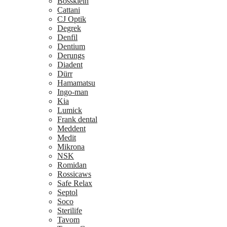
Bossklein
Cattani
CJ Optik
Degrek
Denfil
Dentium
Derungs
Diadent
Dürr
Hamamatsu
Ingo-man
Kia
Lumick
Frank dental
Meddent
Medit
Mikrona
NSK
Romidan
Rossicaws
Safe Relax
Septol
Soco
Sterilife
Tavom