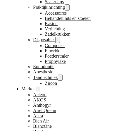
Scaler tips
Praktijkinrichting
Accessoires
Behandelunits en stoelen
Kasten
Verlichting
Zadelkrukken
Disposables
Composiet
Fluoride
Poederstraler
Prophylaxe
Endodontie
Anesthesie
Tandtechniek
Zircon
Merken
Acteon
AKOS
Anthogyr
Ariel Quetin
Astra
Bien Air
BlancOne