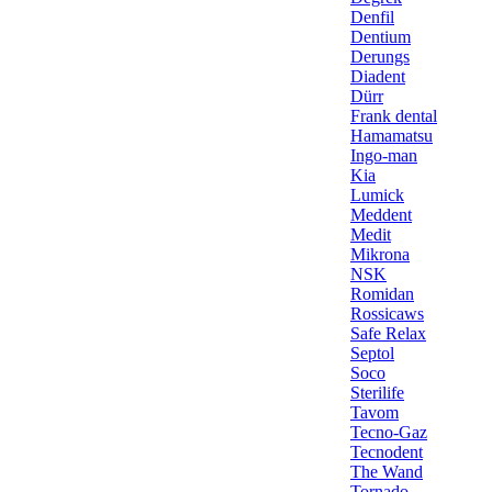
Denfil
Dentium
Derungs
Diadent
Dürr
Frank dental
Hamamatsu
Ingo-man
Kia
Lumick
Meddent
Medit
Mikrona
NSK
Romidan
Rossicaws
Safe Relax
Septol
Soco
Sterilife
Tavom
Tecno-Gaz
Tecnodent
The Wand
Tornado