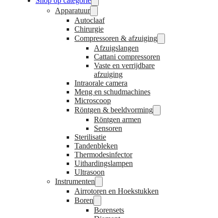
Shop op categorie
Apparatuur
Autoclaaf
Chirurgie
Compressoren & afzuiging
Afzuigslangen
Cattani compressoren
Vaste en verrijdbare
afzuiging
Intraorale camera
Meng en schudmachines
Microscoop
Röntgen & beeldvorming
Röntgen armen
Sensoren
Sterilisatie
Tandenbleken
Thermodesinfector
Uithardingslampen
Ultrasoon
Instrumenten
Airrotoren en Hoekstukken
Boren
Borensets