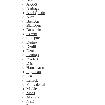
Acteon
AKOS
Anthogyr
Ariel Quetin
Astra
Bien Air
BlancOne
Bossklein
Cattani
CJ Optik
Degrek
Denfil
Dentium
Derungs
Diadent
Dürr
Hamamatsu
Ingo-man
Kia
Lumick
Frank dental
Meddent
Medit
Mikrona
NSK