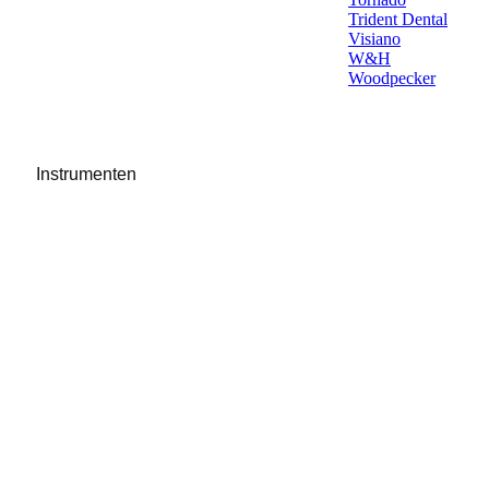
Trident Dental
Visiano
W&H
Woodpecker
Instrumenten