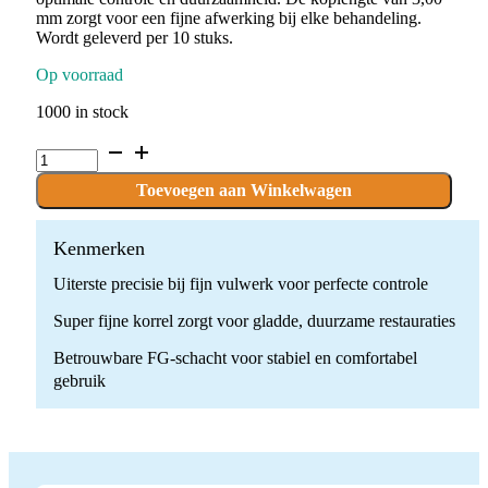
mm zorgt voor een fijne afwerking bij elke behandeling.
Wordt geleverd per 10 stuks.
Op voorraad
1000 in stock
P.612W.030.FG
x
10
Toevoegen aan Winkelwagen
stuks
quantity
Kenmerken
Uiterste precisie bij fijn vulwerk voor perfecte controle
Super fijne korrel zorgt voor gladde, duurzame restauraties
Betrouwbare FG-schacht voor stabiel en comfortabel
gebruik