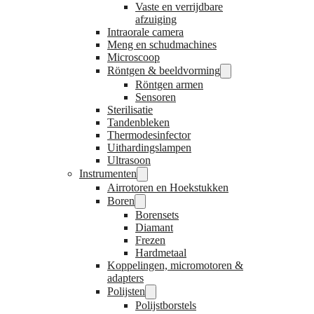
Vaste en verrijdbare
afzuiging
Intraorale camera
Meng en schudmachines
Microscoop
Röntgen & beeldvorming
Röntgen armen
Sensoren
Sterilisatie
Tandenbleken
Thermodesinfector
Uithardingslampen
Ultrasoon
Instrumenten
Airrotoren en Hoekstukken
Boren
Borensets
Diamant
Frezen
Hardmetaal
Koppelingen, micromotoren &
adapters
Polijsten
Polijstborstels