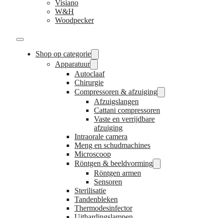
Visiano
W&H
Woodpecker
Shop op categorie
Apparatuur
Autoclaaf
Chirurgie
Compressoren & afzuiging
Afzuigslangen
Cattani compressoren
Vaste en verrijdbare
afzuiging
Intraorale camera
Meng en schudmachines
Microscoop
Röntgen & beeldvorming
Röntgen armen
Sensoren
Sterilisatie
Tandenbleken
Thermodesinfector
Uithardingslampen