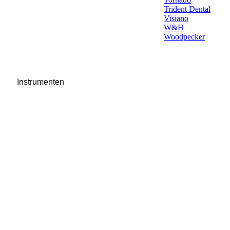
Trident Dental
Visiano
W&H
Woodpecker
Instrumenten