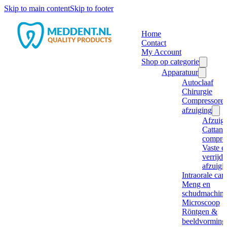
Skip to main content
Skip to footer
Home
Contact
My Account
Shop op categorie
Apparatuur
Autoclaaf
Chirurgie
Compressore
afzuiging
Afzuig
Cattani
compre
Vaste e
verrijd
afzuigi
Intraorale ca
Meng en
schudmachine
Microscoop
Röntgen &
beeldvorming