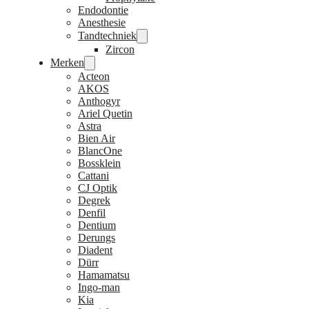
Endodontie
Anesthesie
Tandtechniek
Zircon
Merken
Acteon
AKOS
Anthogyr
Ariel Quetin
Astra
Bien Air
BlancOne
Bossklein
Cattani
CJ Optik
Degrek
Denfil
Dentium
Derungs
Diadent
Dürr
Hamamatsu
Ingo-man
Kia