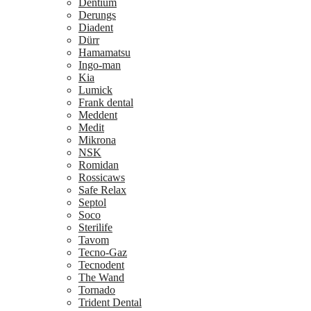
Dentium
Derungs
Diadent
Dürr
Hamamatsu
Ingo-man
Kia
Lumick
Frank dental
Meddent
Medit
Mikrona
NSK
Romidan
Rossicaws
Safe Relax
Septol
Soco
Sterilife
Tavom
Tecno-Gaz
Tecnodent
The Wand
Tornado
Trident Dental