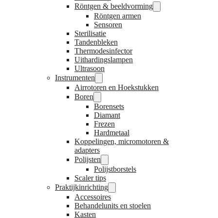
Röntgen & beeldvorming
Röntgen armen
Sensoren
Sterilisatie
Tandenbleken
Thermodesinfector
Uithardingslampen
Ultrasoon
Instrumenten
Airrotoren en Hoekstukken
Boren
Borensets
Diamant
Frezen
Hardmetaal
Koppelingen, micromotoren &
adapters
Polijsten
Polijstborstels
Scaler tips
Praktijkinrichting
Accessoires
Behandelunits en stoelen
Kasten