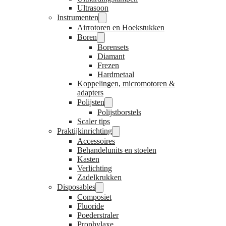
Ultrasoon
Instrumenten
Airrotoren en Hoekstukken
Boren
Borensets
Diamant
Frezen
Hardmetaal
Koppelingen, micromotoren &
adapters
Polijsten
Polijstborstels
Scaler tips
Praktijkinrichting
Accessoires
Behandelunits en stoelen
Kasten
Verlichting
Zadelkrukken
Disposables
Composiet
Fluoride
Poederstraler
Prophylaxe