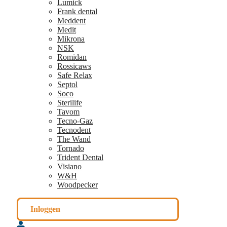
Lumick
Frank dental
Meddent
Medit
Mikrona
NSK
Romidan
Rossicaws
Safe Relax
Septol
Soco
Sterilife
Tavom
Tecno-Gaz
Tecnodent
The Wand
Tornado
Trident Dental
Visiano
W&H
Woodpecker
Inloggen