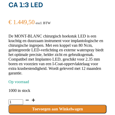
CA 1:3 LED
€
1.449,50
excl. BTW
De MONT-BLANC chirurgisch hoekstuk LED is een
krachtig en duurzaam instrument voor implantologische en
chirurgische ingrepen. Met een koppel van 80 Ncm,
geïntegreerde LED-verlichting en externe waterspray biedt
het optimale precisie, helder zicht en gebruiksgemak.
Compatibel met Implanteo LED, geschikt voor 2.35 mm
boren en voorzien van een I-Coat-oppervlaktelaag voor
extra krasbestendigheid. Wordt geleverd met 12 maanden
garantie.
Op voorraad
1000 in stock
MONT-
BLANC®
Chirurgisch
Toevoegen aan Winkelwagen
CA