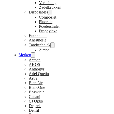
Verlichting
Zadelkrukken
Disposables
Composiet
Fluoride
Poederstraler
Prophylaxe
Endodontie
Anesthesie
Tandtechniek
Zircon
Merken
Acteon
AKOS
Anthogyr
Ariel Quetin
Astra
Bien Air
BlancOne
Bossklein
Cattani
CJ Optik
Degrek
Denfil