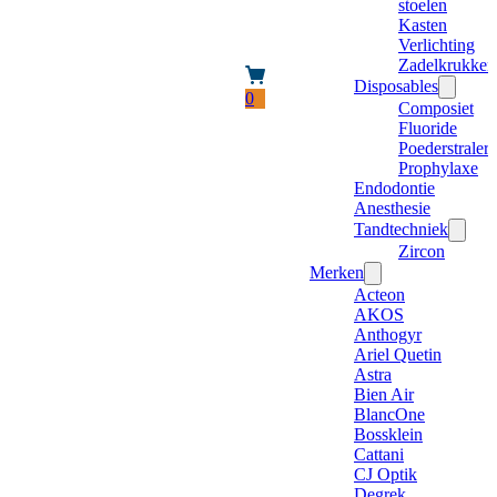
stoelen
Kasten
Verlichting
Zadelkrukken
Disposables
0
Composiet
Fluoride
Poederstraler
Prophylaxe
Endodontie
Anesthesie
Tandtechniek
Zircon
Merken
Acteon
AKOS
Anthogyr
Ariel Quetin
Astra
Bien Air
BlancOne
Bossklein
Cattani
CJ Optik
Degrek