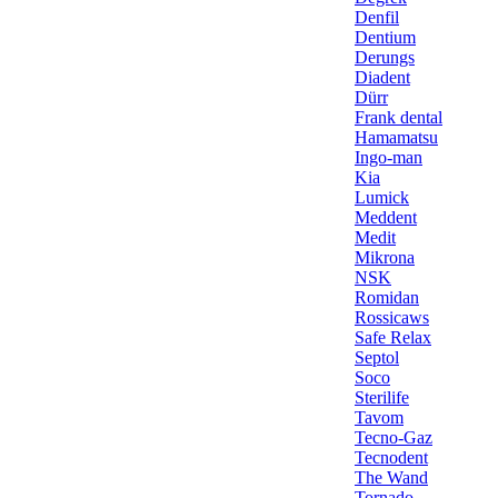
Denfil
Dentium
Derungs
Diadent
Dürr
Frank dental
Hamamatsu
Ingo-man
Kia
Lumick
Meddent
Medit
Mikrona
NSK
Romidan
Rossicaws
Safe Relax
Septol
Soco
Sterilife
Tavom
Tecno-Gaz
Tecnodent
The Wand
Tornado