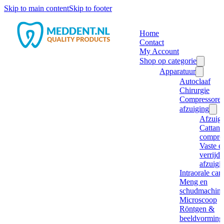
Skip to main content
Skip to footer
Home
Contact
My Account
Shop op categorie
Apparatuur
Autoclaaf
Chirurgie
Compressore
afzuiging
Afzuig
Cattani
compre
Vaste e
verrijd
afzuigi
Intraorale ca
Meng en
schudmachine
Microscoop
Röntgen &
beeldvorming