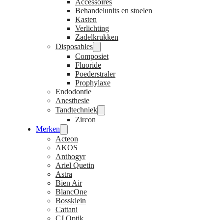
Accessoires
Behandelunits en stoelen
Kasten
Verlichting
Zadelkrukken
Disposables
Composiet
Fluoride
Poederstraler
Prophylaxe
Endodontie
Anesthesie
Tandtechniek
Zircon
Merken
Acteon
AKOS
Anthogyr
Ariel Quetin
Astra
Bien Air
BlancOne
Bossklein
Cattani
CJ Optik