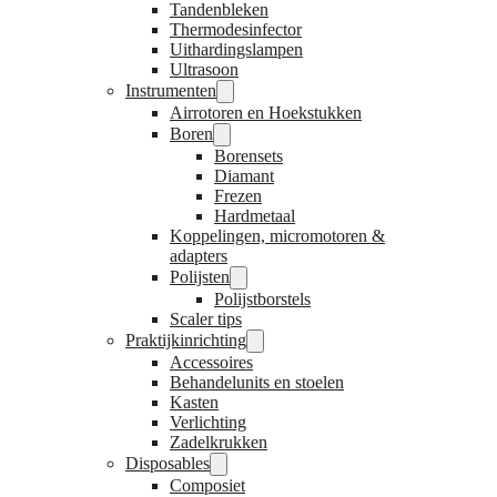
Tandenbleken
Thermodesinfector
Uithardingslampen
Ultrasoon
Instrumenten
Airrotoren en Hoekstukken
Boren
Borensets
Diamant
Frezen
Hardmetaal
Koppelingen, micromotoren &
adapters
Polijsten
Polijstborstels
Scaler tips
Praktijkinrichting
Accessoires
Behandelunits en stoelen
Kasten
Verlichting
Zadelkrukken
Disposables
Composiet