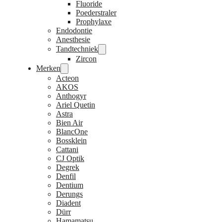
Fluoride
Poederstraler
Prophylaxe
Endodontie
Anesthesie
Tandtechniek
Zircon
Merken
Acteon
AKOS
Anthogyr
Ariel Quetin
Astra
Bien Air
BlancOne
Bossklein
Cattani
CJ Optik
Degrek
Denfil
Dentium
Derungs
Diadent
Dürr
Hamamatsu