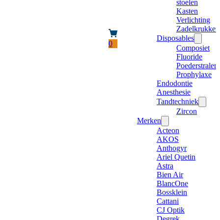
stoelen
Kasten
Verlichting
Zadelkrukken
Disposables
0
Composiet
Fluoride
Poederstraler
Prophylaxe
Endodontie
Anesthesie
Tandtechniek
Zircon
Merken
Acteon
AKOS
Anthogyr
Ariel Quetin
Astra
Bien Air
BlancOne
Bossklein
Cattani
CJ Optik
Degrek