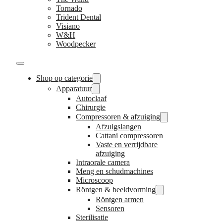
Tornado
Trident Dental
Visiano
W&H
Woodpecker
Shop op categorie
Apparatuur
Autoclaaf
Chirurgie
Compressoren & afzuiging
Afzuigslangen
Cattani compressoren
Vaste en verrijdbare
afzuiging
Intraorale camera
Meng en schudmachines
Microscoop
Röntgen & beeldvorming
Röntgen armen
Sensoren
Sterilisatie