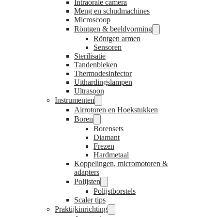
Intraorale camera
Meng en schudmachines
Microscoop
Röntgen & beeldvorming
Röntgen armen
Sensoren
Sterilisatie
Tandenbleken
Thermodesinfector
Uithardingslampen
Ultrasoon
Instrumenten
Airrotoren en Hoekstukken
Boren
Borensets
Diamant
Frezen
Hardmetaal
Koppelingen, micromotoren &
adapters
Polijsten
Polijstborstels
Scaler tips
Praktijkinrichting