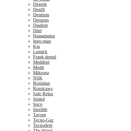
Degrek
Denfil
Dentium
Derungs
Diadent
Dürr
Hamamatsu
Ingo-man
Kia
Lumick
Frank dental
Meddent
Medit
Mikrona
NSK
Romidan
Rossicaws
Safe Relax
Septol
Soco
Sterilife
Tavom
Tecno-Gaz
Tecnodent
The Wand