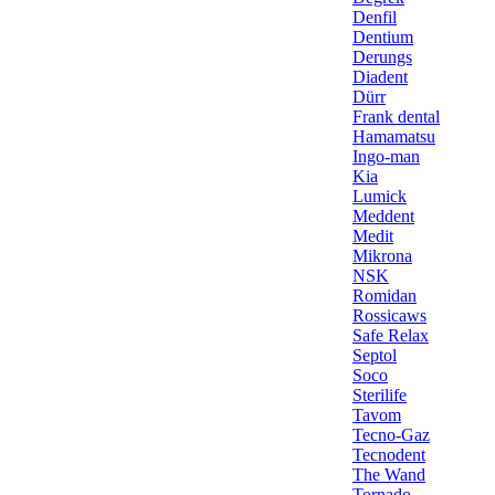
Denfil
Dentium
Derungs
Diadent
Dürr
Frank dental
Hamamatsu
Ingo-man
Kia
Lumick
Meddent
Medit
Mikrona
NSK
Romidan
Rossicaws
Safe Relax
Septol
Soco
Sterilife
Tavom
Tecno-Gaz
Tecnodent
The Wand
Tornado