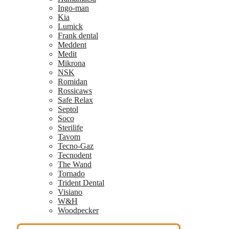
Ingo-man
Kia
Lumick
Frank dental
Meddent
Medit
Mikrona
NSK
Romidan
Rossicaws
Safe Relax
Septol
Soco
Sterilife
Tavom
Tecno-Gaz
Tecnodent
The Wand
Tornado
Trident Dental
Visiano
W&H
Woodpecker