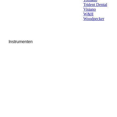
Trident Dental
Visiano
W&H
Woodpecker
Instrumenten