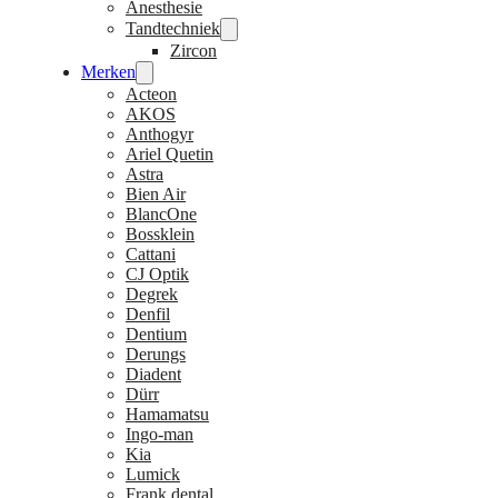
Anesthesie
Tandtechniek
Zircon
Merken
Acteon
AKOS
Anthogyr
Ariel Quetin
Astra
Bien Air
BlancOne
Bossklein
Cattani
CJ Optik
Degrek
Denfil
Dentium
Derungs
Diadent
Dürr
Hamamatsu
Ingo-man
Kia
Lumick
Frank dental