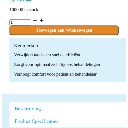
100000 in stock
GD5
ultrasone
scaler
Toevoegen aan Winkelwagen
tip
quantity
Kenmerken
Verwijdert tandsteen snel en efficiënt
Zorgt voor optimaal zicht tijdens behandelingen
Verhoogt comfort voor patiënt en behandelaar
Beschrijving
Product Specificaties