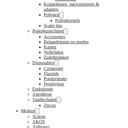
Koppelingen, micromotoren &
adapters
Polijsten
Polijstborstels
Scaler tips
Praktijkinrichting
Accessoires
Behandelunits en stoelen
Kasten
Verlichting
Zadelkrukken
Disposables
Composiet
Fluoride
Poederstraler
Prophylaxe
Endodontie
Anesthesie
Tandtechniek
Zircon
Merken
Acteon
AKOS
Anthogyr