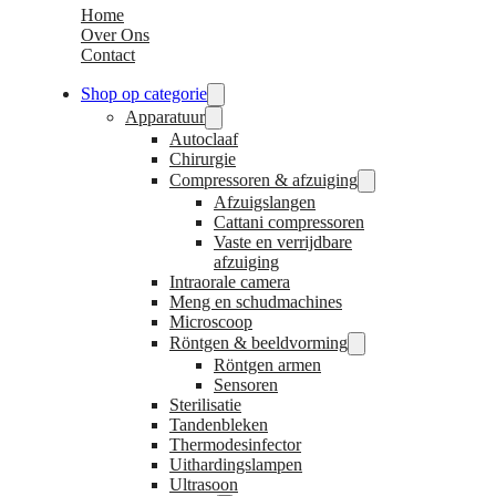
Home
Over Ons
Contact
Shop op categorie
Apparatuur
Autoclaaf
Chirurgie
Compressoren & afzuiging
Afzuigslangen
Cattani compressoren
Vaste en verrijdbare
afzuiging
Intraorale camera
Meng en schudmachines
Microscoop
Röntgen & beeldvorming
Röntgen armen
Sensoren
Sterilisatie
Tandenbleken
Thermodesinfector
Uithardingslampen
Ultrasoon