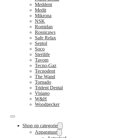
Meddent
Medit
Mikrona
NSK
Romidan
Rossicaws
Safe Relax
Septol
Soco
Sterilife
Tavom
Tecno-Gaz
Tecnodent
The Wand
Tornado
Trident Dental
Visiano
W&H
Woodpecker
Shop op categorie
Apparatuur