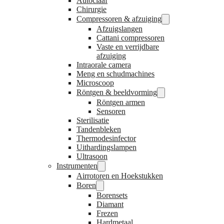
Autoclaaf
Chirurgie
Compressoren & afzuiging
Afzuigslangen
Cattani compressoren
Vaste en verrijdbare
afzuiging
Intraorale camera
Meng en schudmachines
Microscoop
Röntgen & beeldvorming
Röntgen armen
Sensoren
Sterilisatie
Tandenbleken
Thermodesinfector
Uithardingslampen
Ultrasoon
Instrumenten
Airrotoren en Hoekstukken
Boren
Borensets
Diamant
Frezen
Hardmetaal