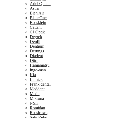
Ariel Quetin
Astra
Bien Air
BlancOne
Bossklein
Cattani
CJ Optik
Degrek
Denfil
Dentium
Derungs
Diadent
Dürr
Hamamatsu
Ingo-man
Kia
Lumick
Frank dental
Meddent
Medit
Mikrona
NSK
Romidan
Rossicaws
Safe Relax