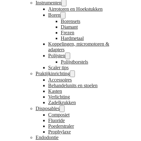
Instrumenten
Airrotoren en Hoekstukken
Boren
Borensets
Diamant
Frezen
Hardmetaal
Koppelingen, micromotoren &
adapters
Polijsten
Polijstborstels
Scaler tips
Praktijkinrichting
Accessoires
Behandelunits en stoelen
Kasten
Verlichting
Zadelkrukken
Disposables
Composiet
Fluoride
Poederstraler
Prophylaxe
Endodontie