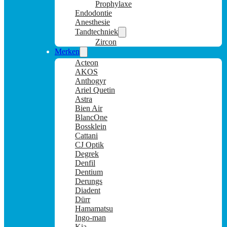
Prophylaxe
Endodontie
Anesthesie
Tandtechniek
Zircon
Merken
Acteon
AKOS
Anthogyr
Ariel Quetin
Astra
Bien Air
BlancOne
Bossklein
Cattani
CJ Optik
Degrek
Denfil
Dentium
Derungs
Diadent
Dürr
Hamamatsu
Ingo-man
Kia