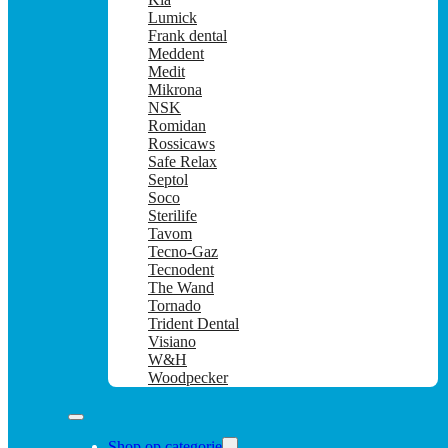
Lumick
Frank dental
Meddent
Medit
Mikrona
NSK
Romidan
Rossicaws
Safe Relax
Septol
Soco
Sterilife
Tavom
Tecno-Gaz
Tecnodent
The Wand
Tornado
Trident Dental
Visiano
W&H
Woodpecker
Shop op categorie