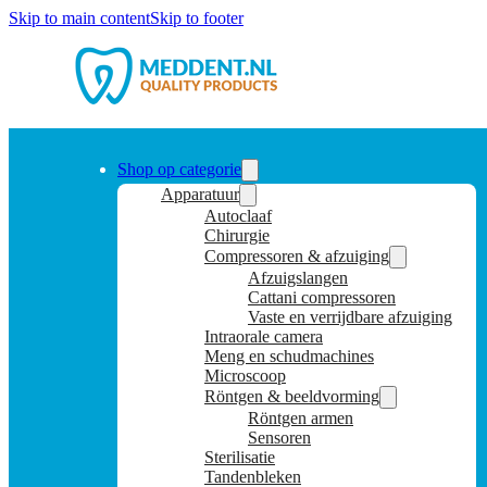
Skip to main content
Skip to footer
Shop op categorie
Apparatuur
Autoclaaf
Chirurgie
Compressoren & afzuiging
Afzuigslangen
Cattani compressoren
Vaste en verrijdbare afzuiging
Intraorale camera
Meng en schudmachines
Microscoop
Röntgen & beeldvorming
Röntgen armen
Sensoren
Sterilisatie
Tandenbleken