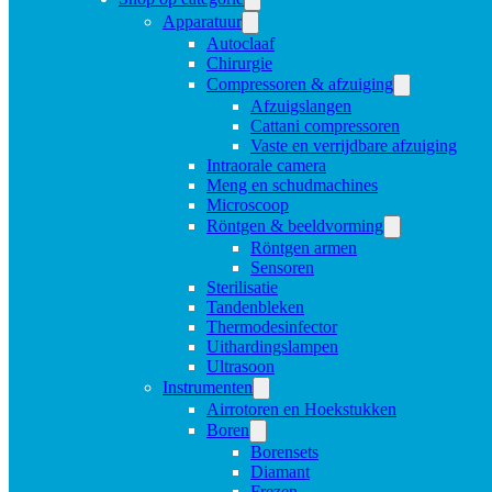
Apparatuur
Autoclaaf
Chirurgie
Compressoren & afzuiging
Afzuigslangen
Cattani compressoren
Vaste en verrijdbare afzuiging
Intraorale camera
Meng en schudmachines
Microscoop
Röntgen & beeldvorming
Röntgen armen
Sensoren
Sterilisatie
Tandenbleken
Thermodesinfector
Uithardingslampen
Ultrasoon
Instrumenten
Airrotoren en Hoekstukken
Boren
Borensets
Diamant
Frezen