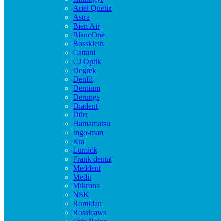
Ariel Quetin
Astra
Bien Air
BlancOne
Bossklein
Cattani
CJ Optik
Degrek
Denfil
Dentium
Derungs
Diadent
Dürr
Hamamatsu
Ingo-man
Kia
Lumick
Frank dental
Meddent
Medit
Mikrona
NSK
Romidan
Rossicaws