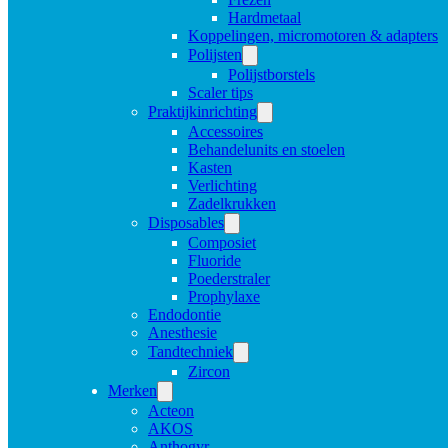
Hardmetaal
Koppelingen, micromotoren & adapters
Polijsten
Polijstborstels
Scaler tips
Praktijkinrichting
Accessoires
Behandelunits en stoelen
Kasten
Verlichting
Zadelkrukken
Disposables
Composiet
Fluoride
Poederstraler
Prophylaxe
Endodontie
Anesthesie
Tandtechniek
Zircon
Merken
Acteon
AKOS
Anthogyr