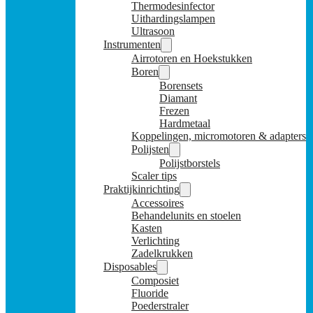
Thermodesinfector
Uithardingslampen
Ultrasoon
Instrumenten
Airrotoren en Hoekstukken
Boren
Borensets
Diamant
Frezen
Hardmetaal
Koppelingen, micromotoren & adapters
Polijsten
Polijstborstels
Scaler tips
Praktijkinrichting
Accessoires
Behandelunits en stoelen
Kasten
Verlichting
Zadelkrukken
Disposables
Composiet
Fluoride
Poederstraler