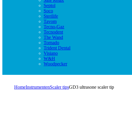
Safe Relax
Septol
Soco
Sterilife
Tavom
Tecno-Gaz
Tecnodent
The Wand
Tornado
Trident Dental
Visiano
W&H
Woodpecker
Home
Instrumenten
Scaler tips
GD3 ultrasone scaler tip