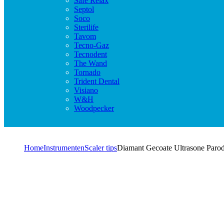
Safe Relax
Septol
Soco
Sterilife
Tavom
Tecno-Gaz
Tecnodent
The Wand
Tornado
Trident Dental
Visiano
W&H
Woodpecker
Home
Instrumenten
Scaler tips
Diamant Gecoate Ultrasone Parod