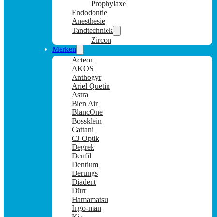
Prophylaxe
Endodontie
Anesthesie
Tandtechniek
Zircon
Merken
Acteon
AKOS
Anthogyr
Ariel Quetin
Astra
Bien Air
BlancOne
Bossklein
Cattani
CJ Optik
Degrek
Denfil
Dentium
Derungs
Diadent
Dürr
Hamamatsu
Ingo-man
Kia