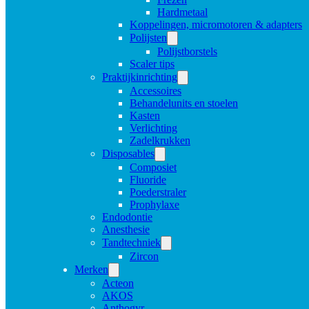
Hardmetaal
Koppelingen, micromotoren & adapters
Polijsten
Polijstborstels
Scaler tips
Praktijkinrichting
Accessoires
Behandelunits en stoelen
Kasten
Verlichting
Zadelkrukken
Disposables
Composiet
Fluoride
Poederstraler
Prophylaxe
Endodontie
Anesthesie
Tandtechniek
Zircon
Merken
Acteon
AKOS
Anthogyr