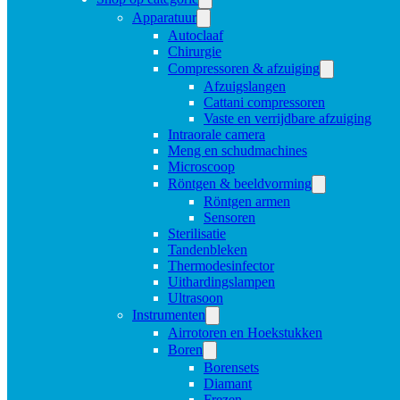
Apparatuur
Autoclaaf
Chirurgie
Compressoren & afzuiging
Afzuigslangen
Cattani compressoren
Vaste en verrijdbare afzuiging
Intraorale camera
Meng en schudmachines
Microscoop
Röntgen & beeldvorming
Röntgen armen
Sensoren
Sterilisatie
Tandenbleken
Thermodesinfector
Uithardingslampen
Ultrasoon
Instrumenten
Airrotoren en Hoekstukken
Boren
Borensets
Diamant
Frezen