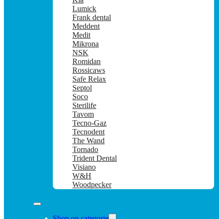
Lumick
Frank dental
Meddent
Medit
Mikrona
NSK
Romidan
Rossicaws
Safe Relax
Septol
Soco
Sterilife
Tavom
Tecno-Gaz
Tecnodent
The Wand
Tornado
Trident Dental
Visiano
W&H
Woodpecker
Shop op categorie