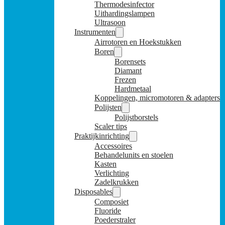
Thermodesinfector
Uithardingslampen
Ultrasoon
Instrumenten
Airrotoren en Hoekstukken
Boren
Borensets
Diamant
Frezen
Hardmetaal
Koppelingen, micromotoren & adapters
Polijsten
Polijstborstels
Scaler tips
Praktijkinrichting
Accessoires
Behandelunits en stoelen
Kasten
Verlichting
Zadelkrukken
Disposables
Composiet
Fluoride
Poederstraler