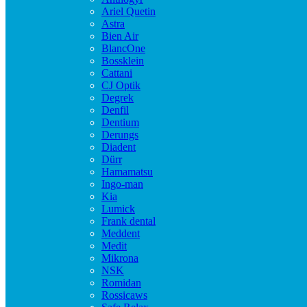
Ariel Quetin
Astra
Bien Air
BlancOne
Bossklein
Cattani
CJ Optik
Degrek
Denfil
Dentium
Derungs
Diadent
Dürr
Hamamatsu
Ingo-man
Kia
Lumick
Frank dental
Meddent
Medit
Mikrona
NSK
Romidan
Rossicaws