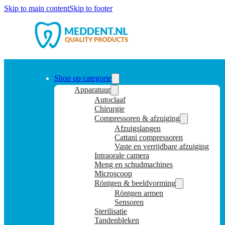
Skip to main content
Skip to footer
Shop op categorie
Apparatuur
Autoclaaf
Chirurgie
Compressoren & afzuiging
Afzuigslangen
Cattani compressoren
Vaste en verrijdbare afzuiging
Intraorale camera
Meng en schudmachines
Microscoop
Röntgen & beeldvorming
Röntgen armen
Sensoren
Sterilisatie
Tandenbleken