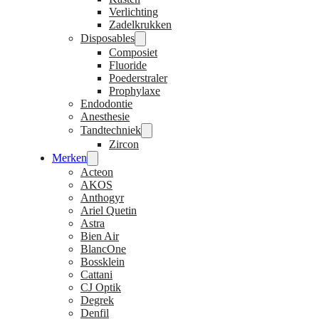
Verlichting
Zadelkrukken
Disposables
Composiet
Fluoride
Poederstraler
Prophylaxe
Endodontie
Anesthesie
Tandtechniek
Zircon
Merken
Acteon
AKOS
Anthogyr
Ariel Quetin
Astra
Bien Air
BlancOne
Bossklein
Cattani
CJ Optik
Degrek
Denfil