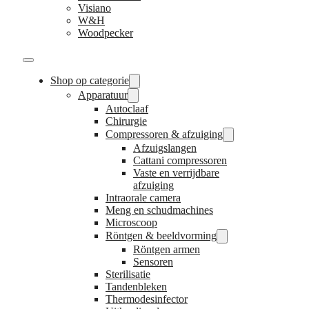
Visiano
W&H
Woodpecker
Shop op categorie
Apparatuur
Autoclaaf
Chirurgie
Compressoren & afzuiging
Afzuigslangen
Cattani compressoren
Vaste en verrijdbare
afzuiging
Intraorale camera
Meng en schudmachines
Microscoop
Röntgen & beeldvorming
Röntgen armen
Sensoren
Sterilisatie
Tandenbleken
Thermodesinfector