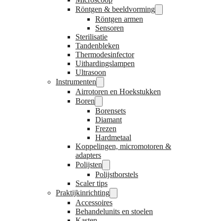
Röntgen & beeldvorming
Röntgen armen
Sensoren
Sterilisatie
Tandenbleken
Thermodesinfector
Uithardingslampen
Ultrasoon
Instrumenten
Airrotoren en Hoekstukken
Boren
Borensets
Diamant
Frezen
Hardmetaal
Koppelingen, micromotoren &
adapters
Polijsten
Polijstborstels
Scaler tips
Praktijkinrichting
Accessoires
Behandelunits en stoelen
Kasten