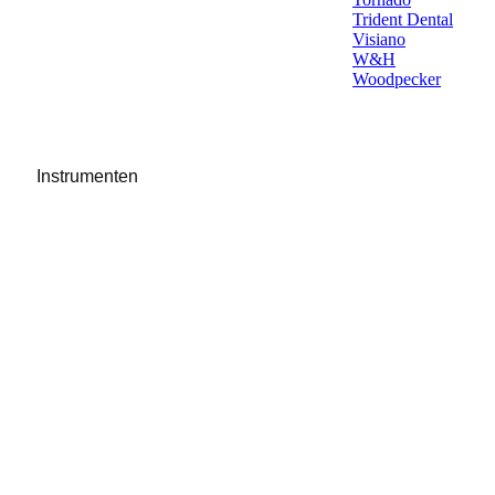
Trident Dental
Visiano
W&H
Woodpecker
Instrumenten