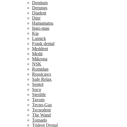
Dentium
Derungs
Diadent
Dürr
Hamamatsu
Ingo-man
Kia
Lumick
Frank dental
Meddent
Medit
Mikrona
NSK
Romidan
Rossicaws
Safe Relax
Septol
Soco
Sterilife
Tavom
Tecno-Gaz
Tecnodent
The Wand
Tornado
Trident Dental