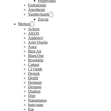
Prophylaxe
Endodontie
Anesthesie
Tandtechniek
Zircon
Merken
Acteon
AKOS
Anthogyr
Ariel Quetin
Astra
Bien Air
BlancOne
Bossklein
Cattani
CJ Optik
Degrek
Denfil
Dentium
Derungs
Diadent
Dürr
Hamamatsu
Ingo-man
Kia