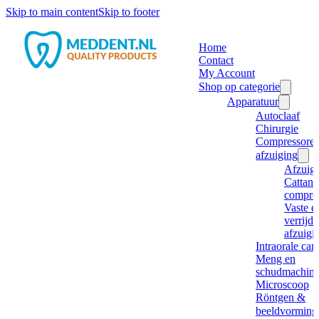
Skip to main content
Skip to footer
Home
Contact
My Account
Shop op categorie
Apparatuur
Autoclaaf
Chirurgie
Compressore
afzuiging
Afzuig
Cattani
compre
Vaste e
verrijd
afzuigi
Intraorale ca
Meng en
schudmachine
Microscoop
Röntgen &
beeldvorming