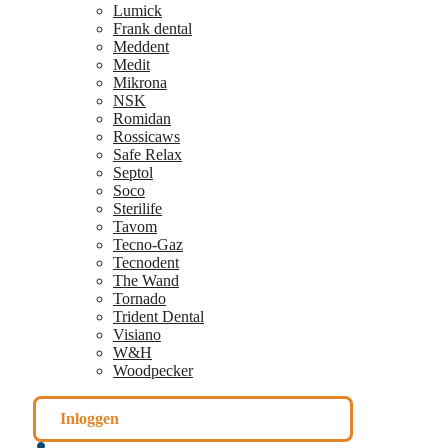
Lumick
Frank dental
Meddent
Medit
Mikrona
NSK
Romidan
Rossicaws
Safe Relax
Septol
Soco
Sterilife
Tavom
Tecno-Gaz
Tecnodent
The Wand
Tornado
Trident Dental
Visiano
W&H
Woodpecker
Inloggen