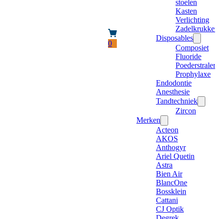
stoelen
Kasten
Verlichting
Zadelkrukken
Disposables
0
Composiet
Fluoride
Poederstraler
Prophylaxe
Endodontie
Anesthesie
Tandtechniek
Zircon
Merken
Acteon
AKOS
Anthogyr
Ariel Quetin
Astra
Bien Air
BlancOne
Bossklein
Cattani
CJ Optik
Degrek