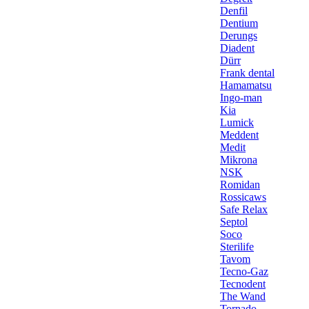
Denfil
Dentium
Derungs
Diadent
Dürr
Frank dental
Hamamatsu
Ingo-man
Kia
Lumick
Meddent
Medit
Mikrona
NSK
Romidan
Rossicaws
Safe Relax
Septol
Soco
Sterilife
Tavom
Tecno-Gaz
Tecnodent
The Wand
Tornado