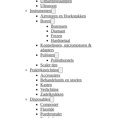
Uithardingslampen
Ultrasoon
Instrumenten
Airrotoren en Hoekstukken
Boren
Borensets
Diamant
Frezen
Hardmetaal
Koppelingen, micromotoren &
adapters
Polijsten
Polijstborstels
Scaler tips
Praktijkinrichting
Accessoires
Behandelunits en stoelen
Kasten
Verlichting
Zadelkrukken
Disposables
Composiet
Fluoride
Poederstraler