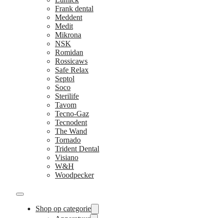
Frank dental
Meddent
Medit
Mikrona
NSK
Romidan
Rossicaws
Safe Relax
Septol
Soco
Sterilife
Tavom
Tecno-Gaz
Tecnodent
The Wand
Tornado
Trident Dental
Visiano
W&H
Woodpecker
Shop op categorie