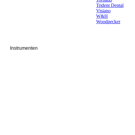
Trident Dental
Visiano
W&H
Woodpecker
Instrumenten