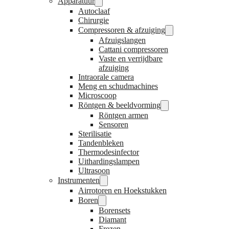
Apparatuur
Autoclaaf
Chirurgie
Compressoren & afzuiging
Afzuigslangen
Cattani compressoren
Vaste en verrijdbare
afzuiging
Intraorale camera
Meng en schudmachines
Microscoop
Röntgen & beeldvorming
Röntgen armen
Sensoren
Sterilisatie
Tandenbleken
Thermodesinfector
Uithardingslampen
Ultrasoon
Instrumenten
Airrotoren en Hoekstukken
Boren
Borensets
Diamant
Frezen