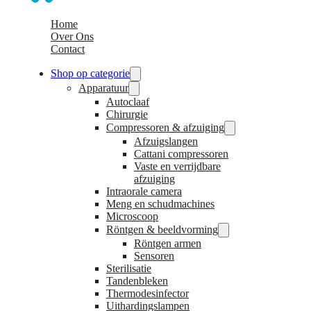
Home
Over Ons
Contact
Shop op categorie
Apparatuur
Autoclaaf
Chirurgie
Compressoren & afzuiging
Afzuigslangen
Cattani compressoren
Vaste en verrijdbare
afzuiging
Intraorale camera
Meng en schudmachines
Microscoop
Röntgen & beeldvorming
Röntgen armen
Sensoren
Sterilisatie
Tandenbleken
Thermodesinfector
Uithardingslampen