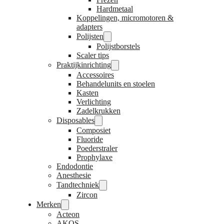
Hardmetaal
Koppelingen, micromotoren &
adapters
Polijsten
Polijstborstels
Scaler tips
Praktijkinrichting
Accessoires
Behandelunits en stoelen
Kasten
Verlichting
Zadelkrukken
Disposables
Composiet
Fluoride
Poederstraler
Prophylaxe
Endodontie
Anesthesie
Tandtechniek
Zircon
Merken
Acteon
AKOS