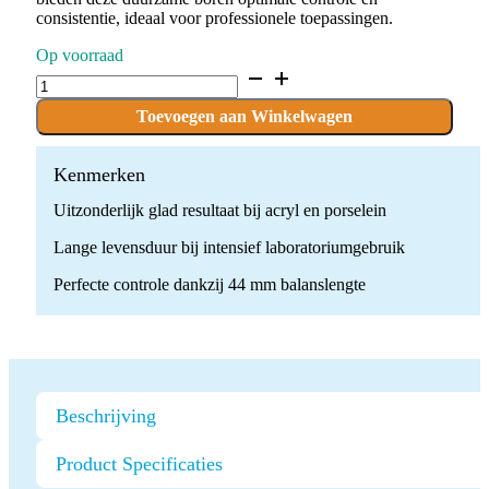
consistentie, ideaal voor professionele toepassingen.
Op voorraad
C.71KF.104.010
x
5
Toevoegen aan Winkelwagen
boren
quantity
Kenmerken
Uitzonderlijk glad resultaat bij acryl en porselein
Lange levensduur bij intensief laboratoriumgebruik
Perfecte controle dankzij 44 mm balanslengte
Beschrijving
Product Specificaties