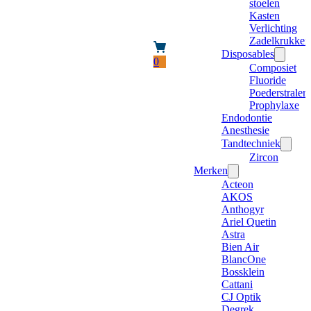
stoelen
Kasten
Verlichting
Zadelkrukken
Disposables
0
Composiet
Fluoride
Poederstraler
Prophylaxe
Endodontie
Anesthesie
Tandtechniek
Zircon
Merken
Acteon
AKOS
Anthogyr
Ariel Quetin
Astra
Bien Air
BlancOne
Bossklein
Cattani
CJ Optik
Degrek