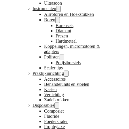
Ultrasoon
Instrumenten
Airrotoren en Hoekstukken
Boren
Borensets
Diamant
Frezen
Hardmetaal
Koppelingen, micromotoren &
adapters
Polijsten
Polijstborstels
Scaler tips
Praktijkinrichting
Accessoires
Behandelunits en stoelen
Kasten
Verlichting
Zadelkrukken
Disposables
Composiet
Fluoride
Poederstraler
Prophylaxe