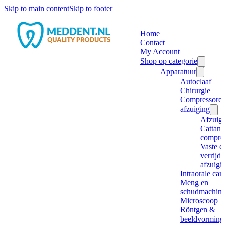
Skip to main content
Skip to footer
Home
Contact
My Account
Shop op categorie
Apparatuur
Autoclaaf
Chirurgie
Compressore
afzuiging
Afzuig
Cattani
compre
Vaste e
verrijd
afzuigi
Intraorale ca
Meng en
schudmachine
Microscoop
Röntgen &
beeldvorming