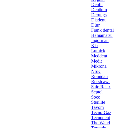
Denfil
Dentium
Derungs
Diadent
Dürr
Frank dental
Hamamatsu
Ingo-man
Kia
Lumick
Meddent
Medit
Mikrona
NSK
Romidan
Rossicaws
Safe Relax
Septol
Soco
Sterilife
Tavom
Tecno-Gaz
Tecnodent
The Wand
Tornado