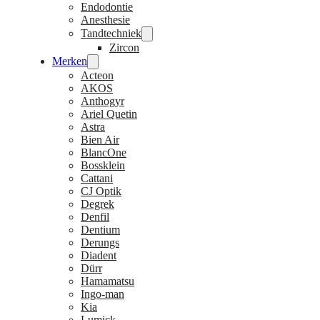
Endodontie
Anesthesie
Tandtechniek
Zircon
Merken
Acteon
AKOS
Anthogyr
Ariel Quetin
Astra
Bien Air
BlancOne
Bossklein
Cattani
CJ Optik
Degrek
Denfil
Dentium
Derungs
Diadent
Dürr
Hamamatsu
Ingo-man
Kia
Lumick