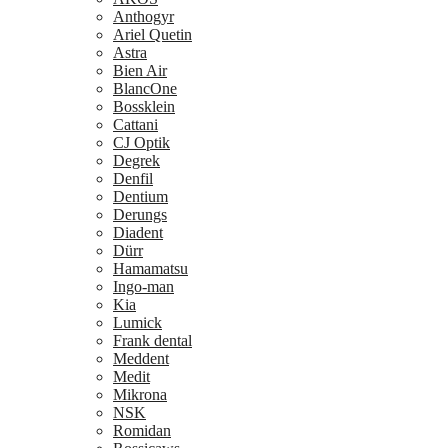
Anthogyr
Ariel Quetin
Astra
Bien Air
BlancOne
Bossklein
Cattani
CJ Optik
Degrek
Denfil
Dentium
Derungs
Diadent
Dürr
Hamamatsu
Ingo-man
Kia
Lumick
Frank dental
Meddent
Medit
Mikrona
NSK
Romidan