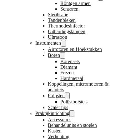
Röntgen armen
Sensoren
Sterilisatie
Tandenbleken
Thermodesinfector
Uithardingslampen
Ultrasoon
Instrumenten
Airrotoren en Hoekstukken
Boren
Borensets
Diamant
Frezen
Hardmetaal
Koppelingen, micromotoren &
adapters
Polijsten
Polijstborstels
Scaler tips
Praktijkinrichting
Accessoires
Behandelunits en stoelen
Kasten
Verlichting