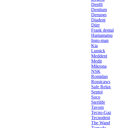
Denfil
Dentium
Derungs
Diadent
Dürr
Frank dental
Hamamatsu
Ingo-man
Kia
Lumick
Meddent
Medit
Mikrona
NSK
Romidan
Rossicaws
Safe Relax
Septol
Soco
Sterilife
Tavom
Tecno-Gaz
Tecnodent
The Wand
Tornado