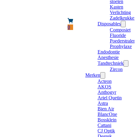
stoelen
Kasten
Verlichting
Zadelkrukken
Disposables
0
Composiet
Fluoride
Poederstraler
Prophylaxe
Endodontie
Anesthesie
Tandtechniek
Zircon
Merken
Acteon
AKOS
Anthogyr
Ariel Quetin
Astra
Bien Air
BlancOne
Bossklein
Cattani
CJ Optik
Degrek