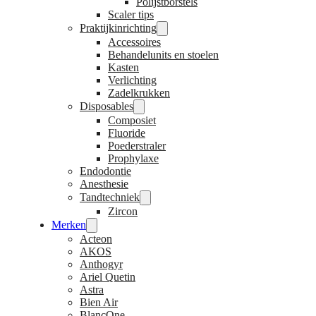
Polijstborstels
Scaler tips
Praktijkinrichting
Accessoires
Behandelunits en stoelen
Kasten
Verlichting
Zadelkrukken
Disposables
Composiet
Fluoride
Poederstraler
Prophylaxe
Endodontie
Anesthesie
Tandtechniek
Zircon
Merken
Acteon
AKOS
Anthogyr
Ariel Quetin
Astra
Bien Air
BlancOne