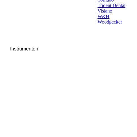
Trident Dental
Visiano
W&H
Woodpecker
Instrumenten