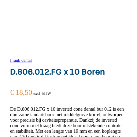
Frank dental
D.806.012.FG x 10 Boren
€
18,50
excl. BTW
De D.806.012.FG x 10 inverted cone dental bur 012 is een
duurzame tandartsboor met middelgrove korrel, ontworpen
voor precisie bij caviteitspreparatie. Dankzij de inverted
cone vorm met kraag biedt deze boor uitstekende controle
en stabiliteit. Met een lengte van 19 mm en een koplengte
van 2,20 mm is dit instrument ideaal voor nauwkeurig en