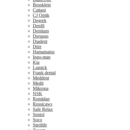
Bossklein
Cattani
CJ Optik
Degrek
Denfil
Dentium
Derungs
Diadent
Dürr
Hamamatsu
Ingo-man
Kia
Lumick
Frank dental
Meddent
Medit
Mikrona
NSK
Romidan
Rossicaws
Safe Relax
Septol
Soco
Sterilife