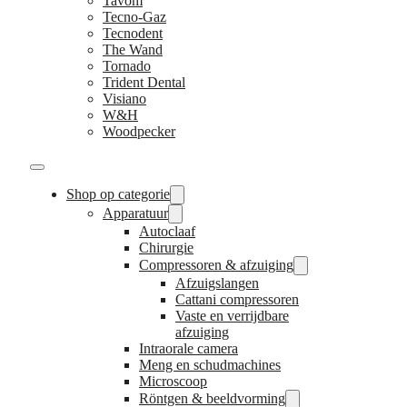
Tavom
Tecno-Gaz
Tecnodent
The Wand
Tornado
Trident Dental
Visiano
W&H
Woodpecker
Shop op categorie
Apparatuur
Autoclaaf
Chirurgie
Compressoren & afzuiging
Afzuigslangen
Cattani compressoren
Vaste en verrijdbare
afzuiging
Intraorale camera
Meng en schudmachines
Microscoop
Röntgen & beeldvorming