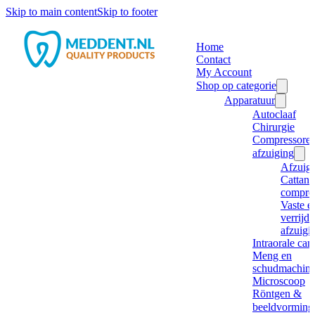
Skip to main content
Skip to footer
Home
Contact
My Account
Shop op categorie
Apparatuur
Autoclaaf
Chirurgie
Compressore
afzuiging
Afzuig
Cattani
compre
Vaste e
verrijd
afzuigi
Intraorale ca
Meng en
schudmachine
Microscoop
Röntgen &
beeldvorming