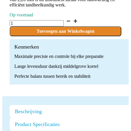
efficiënt tandheelkundig werk.
Op voorraad
D.806.012.FG
x
10
Toevoegen aan Winkelwagen
Boren
quantity
Kenmerken
Maximale precisie en controle bij elke preparatie
Lange levensduur dankzij middelgrove korrel
Perfecte balans tussen bereik en stabiliteit
Beschrijving
Product Specificaties