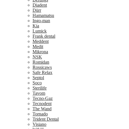
Diadent
Dürr
Hamamatsu
Ingo-man
Kia
Lumick
Frank dental
Meddent
Medit
Mikrona
NSK
Romidan
Rossicaws
Safe Relax
Septol
Soco
Sterilife
Tavom
Tecno-Gaz
Tecnodent
The Wand
Tornado
Trident Dental
Visiano