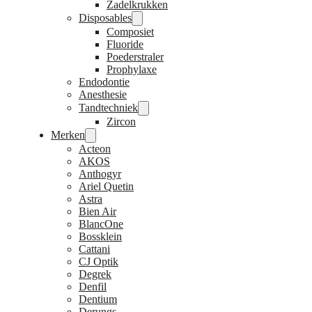
Zadelkrukken
Disposables
Composiet
Fluoride
Poederstraler
Prophylaxe
Endodontie
Anesthesie
Tandtechniek
Zircon
Merken
Acteon
AKOS
Anthogyr
Ariel Quetin
Astra
Bien Air
BlancOne
Bossklein
Cattani
CJ Optik
Degrek
Denfil
Dentium
Derungs