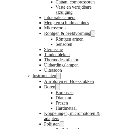
Cattani compressoren
Vaste en verrijdbare
afzuiging
Intraorale camera
Meng en schudmachines
Microscoop
Röntgen & beeldvorming
Röntgen armen
Sensoren
Sterilisatie
Tandenbleken
Thermodesinfector
Uithardingslampen
Ultrasoon
Instrumenten
Airrotoren en Hoekstukken
Boren
Borensets
Diamant
Frezen
Hardmetaal
Koppelingen, micromotoren &
adapters
Polijsten