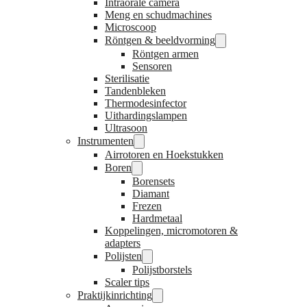
Intraorale camera
Meng en schudmachines
Microscoop
Röntgen & beeldvorming
Röntgen armen
Sensoren
Sterilisatie
Tandenbleken
Thermodesinfector
Uithardingslampen
Ultrasoon
Instrumenten
Airrotoren en Hoekstukken
Boren
Borensets
Diamant
Frezen
Hardmetaal
Koppelingen, micromotoren &
adapters
Polijsten
Polijstborstels
Scaler tips
Praktijkinrichting