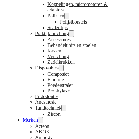
Koppelingen, micromotoren &
adapters
Polijsten
Polijstborstels
Scaler tips
Praktijkinrichting
Accessoires
Behandelunits en stoelen
Kasten
Verlichting
Zadelkrukken
Disposables
Composiet
Fluoride
Poederstraler
Prophylaxe
Endodontie
Anesthesie
Tandtechniek
Zircon
Merken
Acteon
AKOS
Anthogyr