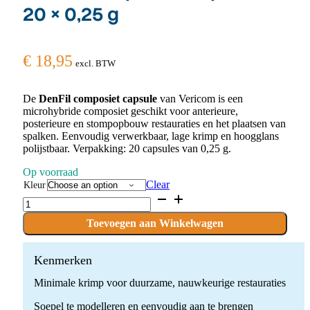
20 × 0,25 g
€
18,95
excl. BTW
De
DenFil composiet capsule
van Vericom is een
microhybride composiet geschikt voor anterieure,
posterieure en stompopbouw restauraties en het plaatsen van
spalken. Eenvoudig verwerkbaar, lage krimp en hoogglans
polijstbaar. Verpakking: 20 capsules van 0,25 g.
Op voorraad
Clear
Kleur
DenFil
Composiet
Capsule
Toevoegen aan Winkelwagen
–
20
×
Kenmerken
0,25
Minimale krimp voor duurzame, nauwkeurige restauraties
g
quantity
Soepel te modelleren en eenvoudig aan te brengen