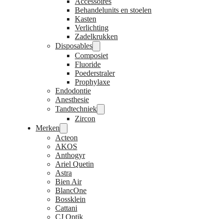
Accessoires
Behandelunits en stoelen
Kasten
Verlichting
Zadelkrukken
Disposables
Composiet
Fluoride
Poederstraler
Prophylaxe
Endodontie
Anesthesie
Tandtechniek
Zircon
Merken
Acteon
AKOS
Anthogyr
Ariel Quetin
Astra
Bien Air
BlancOne
Bossklein
Cattani
CJ Optik