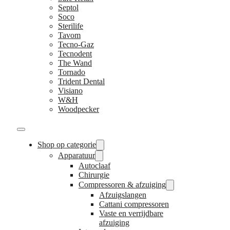
Septol
Soco
Sterilife
Tavom
Tecno-Gaz
Tecnodent
The Wand
Tornado
Trident Dental
Visiano
W&H
Woodpecker
Shop op categorie
Apparatuur
Autoclaaf
Chirurgie
Compressoren & afzuiging
Afzuigslangen
Cattani compressoren
Vaste en verrijdbare
afzuiging