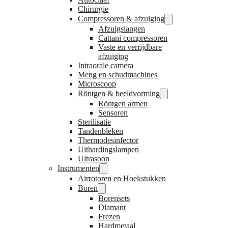
Chirurgie
Compressoren & afzuiging
Afzuigslangen
Cattani compressoren
Vaste en verrijdbare
afzuiging
Intraorale camera
Meng en schudmachines
Microscoop
Röntgen & beeldvorming
Röntgen armen
Sensoren
Sterilisatie
Tandenbleken
Thermodesinfector
Uithardingslampen
Ultrasoon
Instrumenten
Airrotoren en Hoekstukken
Boren
Borensets
Diamant
Frezen
Hardmetaal