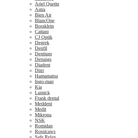
Ariel Quetin
Astra
Bien Air
BlancOne
Bossklein
Cattani
CJ Optik
Degrek
Denfil
Dentium
Derungs
Diadent
Dürr
Hamamatsu
Ingo-man
Kia
Lumick
Frank dental
Meddent
Medit
Mikrona
NSK
Romidan
Rossicaws
Safe Relax