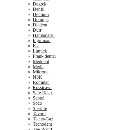
Degrek
Denfil
Dentium
Derungs
Diadent
Dürr
Hamamatsu
Ingo-man
Kia
Lumick
Frank dental
Meddent
Medit
Mikrona
NSK
Romidan
Rossicaws
Safe Relax
Septol
Soco
Sterilife
Tavom
Tecno-Gaz
Tecnodent
The Wand