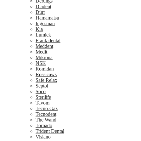
Derungs
Diadent
Dürr
Hamamatsu
Ingo-man
Kia
Lumick
Frank dental
Meddent
Medit
Mikrona
NSK
Romidan
Rossicaws
Safe Relax
Septol
Soco
Sterilife
Tavom
Tecno-Gaz
Tecnodent
The Wand
Tornado
Trident Dental
Visiano