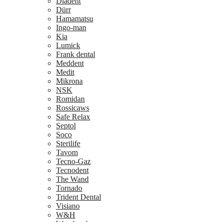
Diadent
Dürr
Hamamatsu
Ingo-man
Kia
Lumick
Frank dental
Meddent
Medit
Mikrona
NSK
Romidan
Rossicaws
Safe Relax
Septol
Soco
Sterilife
Tavom
Tecno-Gaz
Tecnodent
The Wand
Tornado
Trident Dental
Visiano
W&H