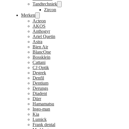
Tandtechniek
Zircon
Merken
Acteon
AKOS
Anthogyr
Ariel Quetin
Astra
Bien Air
BlancOne
Bossklein
Cattani
CJ Optik
Degrek
Denfil
Dentium
Derungs
Diadent
Dürr
Hamamatsu
Ingo-man
Kia
Lumick
Frank dental