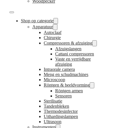
Woodpecker
Shop op categorie
Apparatuur
Autoclaaf
Chirurgie
Compressoren & afzuiging
Afzuigslangen
Cattani compressoren
Vaste en verrijdbare
afzuiging
Intraorale camera
Meng en schudmachines
Microscoop
Röntgen & beeldvorming
Röntgen armen
Sensoren
Sterilisatie
Tandenbleken
Thermodesinfector
Uithardingslampen
Ultrasoon
Instrumenten