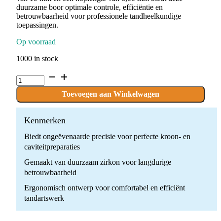
duurzame boor optimale controle, efficiëntie en
betrouwbaarheid voor professionele tandheelkundige
toepassingen.
Op voorraad
1000 in stock
D.Z880.012.GC.FG
x
10
Toevoegen aan Winkelwagen
Boren
Zirkon
quantity
Kenmerken
Biedt ongeëvenaarde precisie voor perfecte kroon- en
caviteitpreparaties
Gemaakt van duurzaam zirkon voor langdurige
betrouwbaarheid
Ergonomisch ontwerp voor comfortabel en efficiënt
tandartswerk