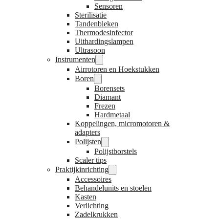
Sensoren
Sterilisatie
Tandenbleken
Thermodesinfector
Uithardingslampen
Ultrasoon
Instrumenten
Airrotoren en Hoekstukken
Boren
Borensets
Diamant
Frezen
Hardmetaal
Koppelingen, micromotoren &
adapters
Polijsten
Polijstborstels
Scaler tips
Praktijkinrichting
Accessoires
Behandelunits en stoelen
Kasten
Verlichting
Zadelkrukken