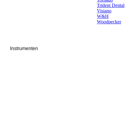
Trident Dental
Visiano
W&H
Woodpecker
Instrumenten