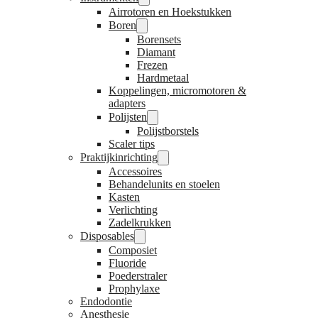
Airrotoren en Hoekstukken
Boren
Borensets
Diamant
Frezen
Hardmetaal
Koppelingen, micromotoren &
adapters
Polijsten
Polijstborstels
Scaler tips
Praktijkinrichting
Accessoires
Behandelunits en stoelen
Kasten
Verlichting
Zadelkrukken
Disposables
Composiet
Fluoride
Poederstraler
Prophylaxe
Endodontie
Anesthesie