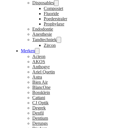
Disposables
Composiet
Fluoride
Poederstraler
Prophylaxe
Endodontie
Anesthesie
Tandtechniek
Zircon
Merken
Acteon
AKOS
Anthogyr
Ariel Quetin
Astra
Bien Air
BlancOne
Bossklein
Cattani
CJ Optik
Degrek
Denfil
Dentium
Derungs