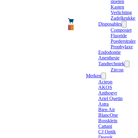
stoelen
Kasten
Verlichting
Zadelkrukken
Disposables
0
Composiet
Fluoride
Poederstraler
Prophylaxe
Endodontie
Anesthesie
Tandtechniek
Zircon
Merken
Acteon
AKOS
Anthogyr
Ariel Quetin
Astra
Bien Air
BlancOne
Bossklein
Cattani
CJ Optik
Degrek