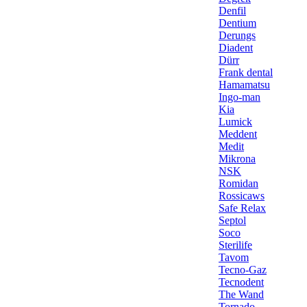
Denfil
Dentium
Derungs
Diadent
Dürr
Frank dental
Hamamatsu
Ingo-man
Kia
Lumick
Meddent
Medit
Mikrona
NSK
Romidan
Rossicaws
Safe Relax
Septol
Soco
Sterilife
Tavom
Tecno-Gaz
Tecnodent
The Wand
Tornado