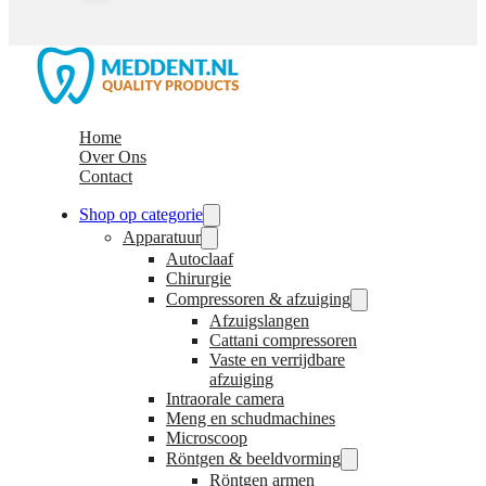
Home
Over Ons
Contact
Shop op categorie
Apparatuur
Autoclaaf
Chirurgie
Compressoren & afzuiging
Afzuigslangen
Cattani compressoren
Vaste en verrijdbare
afzuiging
Intraorale camera
Meng en schudmachines
Microscoop
Röntgen & beeldvorming
Röntgen armen