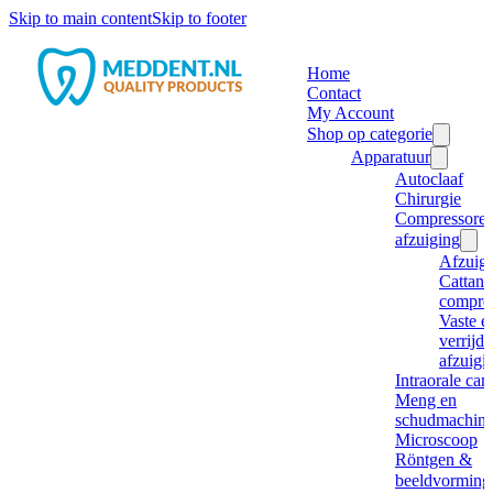
Skip to main content
Skip to footer
Home
Contact
My Account
Shop op categorie
Apparatuur
Autoclaaf
Chirurgie
Compressore
afzuiging
Afzuig
Cattani
compre
Vaste e
verrijd
afzuigi
Intraorale ca
Meng en
schudmachine
Microscoop
Röntgen &
beeldvorming