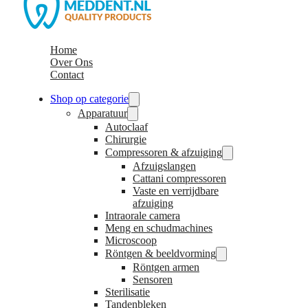
Home
Over Ons
Contact
Shop op categorie
Apparatuur
Autoclaaf
Chirurgie
Compressoren & afzuiging
Afzuigslangen
Cattani compressoren
Vaste en verrijdbare
afzuiging
Intraorale camera
Meng en schudmachines
Microscoop
Röntgen & beeldvorming
Röntgen armen
Sensoren
Sterilisatie
Tandenbleken