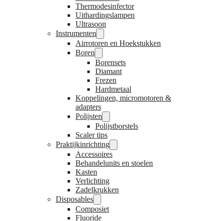
Thermodesinfector
Uithardingslampen
Ultrasoon
Instrumenten
Airrotoren en Hoekstukken
Boren
Borensets
Diamant
Frezen
Hardmetaal
Koppelingen, micromotoren &
adapters
Polijsten
Polijstborstels
Scaler tips
Praktijkinrichting
Accessoires
Behandelunits en stoelen
Kasten
Verlichting
Zadelkrukken
Disposables
Composiet
Fluoride