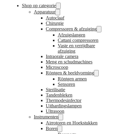
Shop op categorie
Apparatuur
Autoclaaf
Chirurgie
Compressoren & afzuiging
Afzuigslangen
Cattani compressoren
Vaste en verrijdbare
afzuiging
Intraorale camera
Meng en schudmachines
Microscoop
Röntgen & beeldvorming
Röntgen armen
Sensoren
Sterilisatie
Tandenbleken
Thermodesinfector
Uithardingslampen
Ultrasoon
Instrumenten
Airrotoren en Hoekstukken
Boren