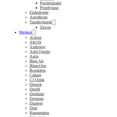
Poederstraler
Prophylaxe
Endodontie
Anesthesie
Tandtechniek
Zircon
Merken
Acteon
AKOS
Anthogyr
Ariel Quetin
Astra
Bien Air
BlancOne
Bossklein
Cattani
CJ Optik
Degrek
Denfil
Dentium
Derungs
Diadent
Dürr
Hamamatsu