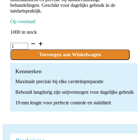
behandelingen. Geschikt voor dagelijks gebruik in de
tandartspraktijk.
Op voorraad
1000 in stock
D.MI802.014.FG
x
10
Toevoegen aan Winkelwagen
Boren
quantity
Kenmerken
Maximale precisie bij elke caviteitspreparatie
Behoudt langdurig zijn snijvermogen voor dagelijks gebruik
19 mm lengte voor perfecte controle en stabiliteit