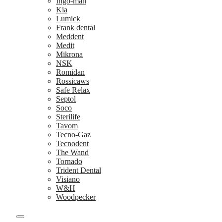
Ingo-man
Kia
Lumick
Frank dental
Meddent
Medit
Mikrona
NSK
Romidan
Rossicaws
Safe Relax
Septol
Soco
Sterilife
Tavom
Tecno-Gaz
Tecnodent
The Wand
Tornado
Trident Dental
Visiano
W&H
Woodpecker