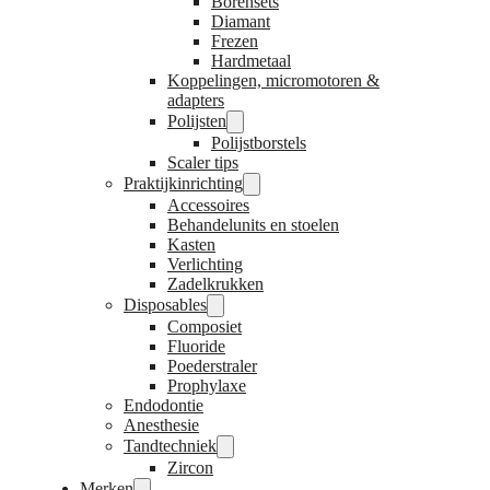
Borensets
Diamant
Frezen
Hardmetaal
Koppelingen, micromotoren &
adapters
Polijsten
Polijstborstels
Scaler tips
Praktijkinrichting
Accessoires
Behandelunits en stoelen
Kasten
Verlichting
Zadelkrukken
Disposables
Composiet
Fluoride
Poederstraler
Prophylaxe
Endodontie
Anesthesie
Tandtechniek
Zircon
Merken