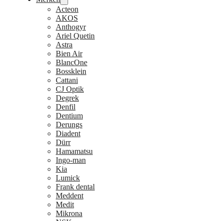
Acteon
AKOS
Anthogyr
Ariel Quetin
Astra
Bien Air
BlancOne
Bossklein
Cattani
CJ Optik
Degrek
Denfil
Dentium
Derungs
Diadent
Dürr
Hamamatsu
Ingo-man
Kia
Lumick
Frank dental
Meddent
Medit
Mikrona