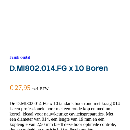
Frank dental
D.MI802.014.FG x 10 Boren
€
27,95
excl. BTW
De D.MI802.014.FG x 10 tandarts boor rond met kraag 014
is een professionele boor met een ronde kop en medium
korrel, ideaal voor nauwkeurige caviteitspreparaties. Met
een diameter van 014, een lengte van 19 mm en een
koplengte van 2,50 mm biedt deze boor optimale controle,
duurzaamheid en precisie bij tandheelkundige