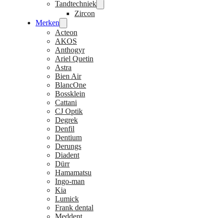
Tandtechniek
Zircon
Merken
Acteon
AKOS
Anthogyr
Ariel Quetin
Astra
Bien Air
BlancOne
Bossklein
Cattani
CJ Optik
Degrek
Denfil
Dentium
Derungs
Diadent
Dürr
Hamamatsu
Ingo-man
Kia
Lumick
Frank dental
Meddent