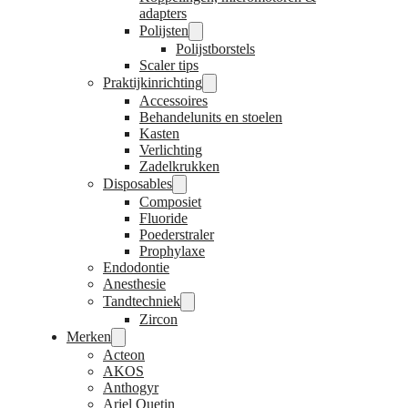
adapters
Polijsten
Polijstborstels
Scaler tips
Praktijkinrichting
Accessoires
Behandelunits en stoelen
Kasten
Verlichting
Zadelkrukken
Disposables
Composiet
Fluoride
Poederstraler
Prophylaxe
Endodontie
Anesthesie
Tandtechniek
Zircon
Merken
Acteon
AKOS
Anthogyr
Ariel Quetin