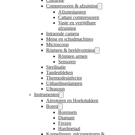
Chirurgie
Compressoren & afzuiging
Afzuigslangen
Cattani compressoren
Vaste en verrijdbare
afzuiging
Intraorale camera
Meng en schudmachines
Microscoop
Röntgen & beeldvorming
Röntgen armen
Sensoren
Sterilisatie
Tandenbleken
Thermodesinfector
Uithardingslampen
Ultrasoon
Instrumenten
Airrotoren en Hoekstukken
Boren
Borensets
Diamant
Frezen
Hardmetaal
Koppelingen, micromotoren &