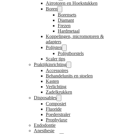
Airrotoren en Hoekstukken
Boren
Borensets
Diamant
Frezen
Hardmetaal
Koppelingen, micromotoren &
adapters
Polijsten
Polijstborstels
Scaler tips
Praktijkinrichting
Accessoires
Behandelunits en stoelen
Kasten
Verlichting
Zadelkrukken
Disposables
Composiet
Fluoride
Poederstraler
Prophylaxe
Endodontie
Anesthesie