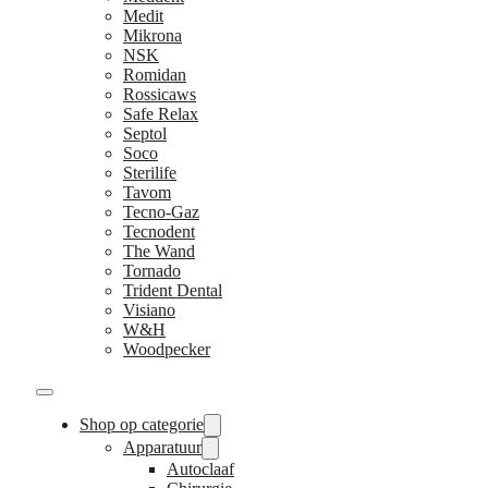
Medit
Mikrona
NSK
Romidan
Rossicaws
Safe Relax
Septol
Soco
Sterilife
Tavom
Tecno-Gaz
Tecnodent
The Wand
Tornado
Trident Dental
Visiano
W&H
Woodpecker
Shop op categorie
Apparatuur
Autoclaaf