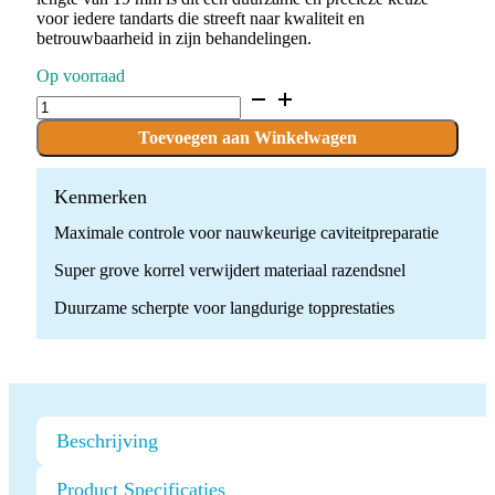
voor iedere tandarts die streeft naar kwaliteit en
betrouwbaarheid in zijn behandelingen.
Op voorraad
D.805.018.SG.FG
x
10
Toevoegen aan Winkelwagen
Boren
quantity
Kenmerken
Maximale controle voor nauwkeurige caviteitpreparatie
Super grove korrel verwijdert materiaal razendsnel
Duurzame scherpte voor langdurige topprestaties
Beschrijving
Product Specificaties