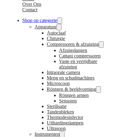
Over Ons
Contact
Shop op categorie
Apparatuur
Autoclaaf
Chirurgie
Compressoren & afzuiging
Afzuigslangen
Cattani compressoren
Vaste en verrijdbare
afzuiging
Intraorale camera
Meng en schudmachines
Microscoop
Röntgen & beeldvorming
Röntgen armen
Sensoren
Sterilisatie
Tandenbleken
Thermodesinfector
Uithardingslampen
Ultrasoon
Instrumenten