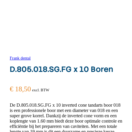
Frank dental
D.805.018.SG.FG x 10 Boren
€
18,50
excl. BTW
De D.805.018.SG.FG x 10 inverted cone tandarts boor 018
is een professionele boor met een diameter van 018 en een
super grove korrel. Dankzij de inverted cone vorm en een
koplengte van 1.60 mm biedt deze boor optimale controle en
efficiëntie bij het prepareren van caviteiten. Met een totale
lengte van 19 mm is dit een duurzame en precieze keuze