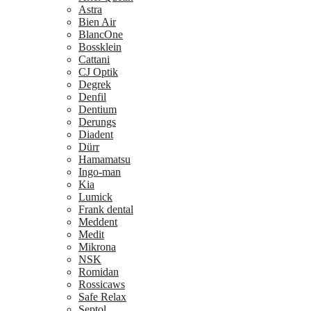
Astra
Bien Air
BlancOne
Bossklein
Cattani
CJ Optik
Degrek
Denfil
Dentium
Derungs
Diadent
Dürr
Hamamatsu
Ingo-man
Kia
Lumick
Frank dental
Meddent
Medit
Mikrona
NSK
Romidan
Rossicaws
Safe Relax
Septol