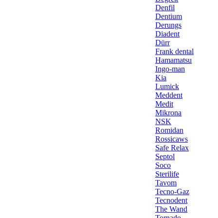
Denfil
Dentium
Derungs
Diadent
Dürr
Frank dental
Hamamatsu
Ingo-man
Kia
Lumick
Meddent
Medit
Mikrona
NSK
Romidan
Rossicaws
Safe Relax
Septol
Soco
Sterilife
Tavom
Tecno-Gaz
Tecnodent
The Wand
Tornado