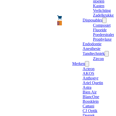
stoelen
Kasten
Verlichting
Zadelkrukken
Disposables
0
Composiet
Fluoride
Poederstraler
Prophylaxe
Endodontie
Anesthesie
Tandtechniek
Zircon
Merken
Acteon
AKOS
Anthogyr
Ariel Quetin
Astra
Bien Air
BlancOne
Bossklein
Cattani
CJ Optik
Degrek