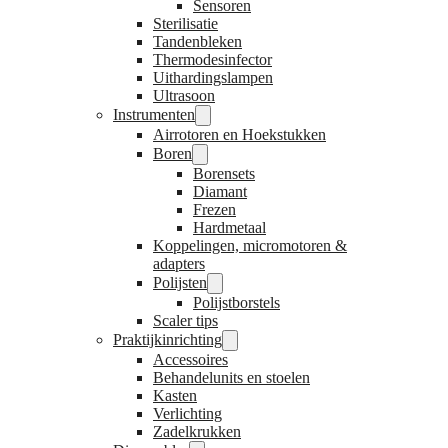
Sensoren
Sterilisatie
Tandenbleken
Thermodesinfector
Uithardingslampen
Ultrasoon
Instrumenten
Airrotoren en Hoekstukken
Boren
Borensets
Diamant
Frezen
Hardmetaal
Koppelingen, micromotoren &
adapters
Polijsten
Polijstborstels
Scaler tips
Praktijkinrichting
Accessoires
Behandelunits en stoelen
Kasten
Verlichting
Zadelkrukken