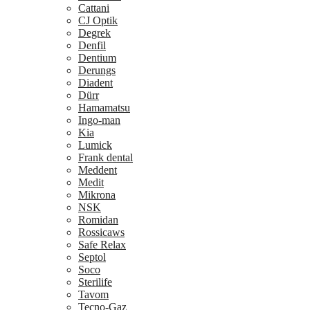
Cattani
CJ Optik
Degrek
Denfil
Dentium
Derungs
Diadent
Dürr
Hamamatsu
Ingo-man
Kia
Lumick
Frank dental
Meddent
Medit
Mikrona
NSK
Romidan
Rossicaws
Safe Relax
Septol
Soco
Sterilife
Tavom
Tecno-Gaz