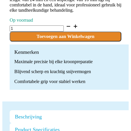
comfortabel in de hand, ideaal voor professioneel gebruik bij
elke tandheelkundige behandeling.
Op voorraad
D.850.018.SG.FG
x
10
Toevoegen aan Winkelwagen
Boren
quantity
Kenmerken
Maximale precisie bij elke kroonpreparatie
Blijvend scherp en krachtig snijvermogen
Comfortabele grip voor stabiel werken
Beschrijving
Product Specificaties