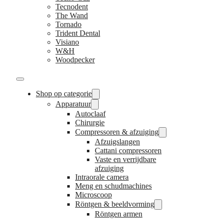
Tecnodent
The Wand
Tornado
Trident Dental
Visiano
W&H
Woodpecker
Shop op categorie
Apparatuur
Autoclaaf
Chirurgie
Compressoren & afzuiging
Afzuigslangen
Cattani compressoren
Vaste en verrijdbare
afzuiging
Intraorale camera
Meng en schudmachines
Microscoop
Röntgen & beeldvorming
Röntgen armen