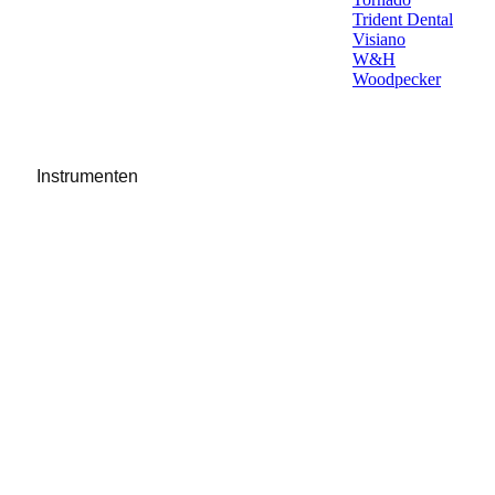
Trident Dental
Visiano
W&H
Woodpecker
Instrumenten