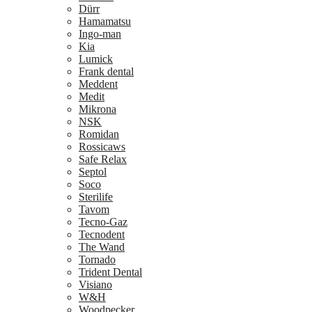
Dürr
Hamamatsu
Ingo-man
Kia
Lumick
Frank dental
Meddent
Medit
Mikrona
NSK
Romidan
Rossicaws
Safe Relax
Septol
Soco
Sterilife
Tavom
Tecno-Gaz
Tecnodent
The Wand
Tornado
Trident Dental
Visiano
W&H
Woodpecker