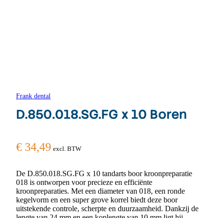
Frank dental
D.850.018.SG.FG x 10 Boren
€
34,49
excl. BTW
De D.850.018.SG.FG x 10 tandarts boor kroonpreparatie
018 is ontworpen voor precieze en efficiënte
kroonpreparaties. Met een diameter van 018, een ronde
kegelvorm en een super grove korrel biedt deze boor
uitstekende controle, scherpte en duurzaamheid. Dankzij de
lengte van 24 mm en een koplengte van 10 mm ligt hij