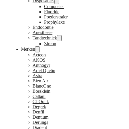
Disposables
Composiet
Fluoride
Poederstraler
Prophylaxe
Endodontie
Anesthesie
Tandtechniek
Zircon
Merken
Acteon
AKOS
Anthogyr
Ariel Quetin
Astra
Bien Air
BlancOne
Bossklein
Cattani
CJ Optik
Degrek
Denfil
Dentium
Derungs
Diadent