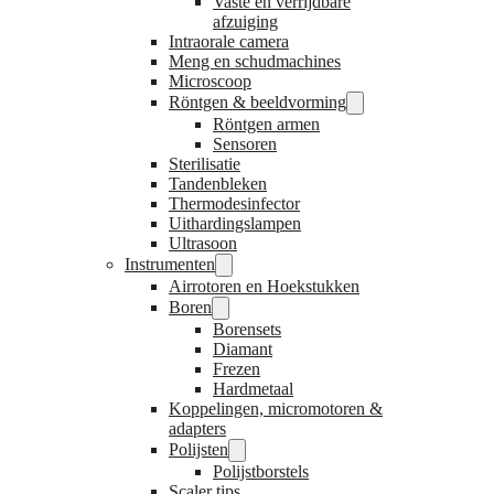
Vaste en verrijdbare
afzuiging
Intraorale camera
Meng en schudmachines
Microscoop
Röntgen & beeldvorming
Röntgen armen
Sensoren
Sterilisatie
Tandenbleken
Thermodesinfector
Uithardingslampen
Ultrasoon
Instrumenten
Airrotoren en Hoekstukken
Boren
Borensets
Diamant
Frezen
Hardmetaal
Koppelingen, micromotoren &
adapters
Polijsten
Polijstborstels
Scaler tips