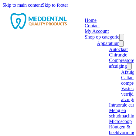
Skip to main content
Skip to footer
Home
Contact
My Account
Shop op categorie
Apparatuur
Autoclaaf
Chirurgie
Compressore
afzuiging
Afzuig
Cattani
compre
Vaste e
verrijd
afzuigi
Intraorale ca
Meng en
schudmachine
Microscoop
Röntgen &
beeldvorming