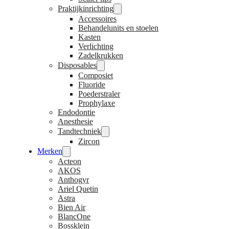
Praktijkinrichting
Accessoires
Behandelunits en stoelen
Kasten
Verlichting
Zadelkrukken
Disposables
Composiet
Fluoride
Poederstraler
Prophylaxe
Endodontie
Anesthesie
Tandtechniek
Zircon
Merken
Acteon
AKOS
Anthogyr
Ariel Quetin
Astra
Bien Air
BlancOne
Bossklein